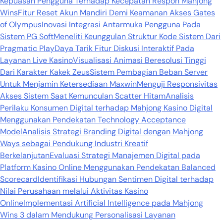
Kepuasan Pengguna Terhadap Kecepatan Respon Mahjong
Wins
Fitur Reset Akun Mandiri Demi Keamanan Akses Gates
of Olympus
Inovasi Integrasi Antarmuka Pengguna Pada
Sistem PG Soft
Meneliti Keunggulan Struktur Kode Sistem Dari
Pragmatic Play
Daya Tarik Fitur Diskusi Interaktif Pada
Layanan Live Kasino
Visualisasi Animasi Beresolusi Tinggi
Dari Karakter Kakek Zeus
Sistem Pembagian Beban Server
Untuk Menjamin Ketersediaan Maxwin
Menguji Responsivitas
Akses Sistem Saat Kemunculan Scatter Hitam
Analisis
Perilaku Konsumen Digital terhadap Mahjong Kasino Digital
Menggunakan Pendekatan Technology Acceptance
Model
Analisis Strategi Branding Digital dengan Mahjong
Ways sebagai Pendukung Industri Kreatif
Berkelanjutan
Evaluasi Strategi Manajemen Digital pada
Platform Kasino Online Menggunakan Pendekatan Balanced
Scorecard
Identifikasi Hubungan Sentimen Digital terhadap
Nilai Perusahaan melalui Aktivitas Kasino
Online
Implementasi Artificial Intelligence pada Mahjong
Wins 3 dalam Mendukung Personalisasi Layanan