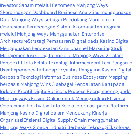
Investor Saham melalui Fenomena Mahjong Ways
2
Perancangan Dashboard Business Analytics menggunakan
Data Mahjong Ways sebagai Pendukung Manajemen
Operasional
Perancangan Sistem Informasi Terintegrasi
melalui Mahjong Ways Menggunakan Enterprise
Architecture
Strategi Pemasaran Digital pada Kasino Digital
Menggunakan Pendekatan Omnichannel Marketing
Studi
Manajemen Risiko Digital melalui Mahjong Ways 2 dalam
Perspektif Tata Kelola Teknologi Informasi
Verifikasi Pengaruh
User Experience terhadap Loyalitas Pengguna Kasino Digital
Berbasis Teknologi Informasi
Business Ecosystem Mapping
berbasis Mahjong Wins 3 sebagai Pendekatan Baru pada
Industri Kreatif Digital
Business Process Reengineering pada
Mahjongways Kasino Online untuk Meningkatkan Efisiensi
Operasional
Efektivitas Tata Kelola Informasi pada Platform
Mahjong Kasino Digital dalam Mendukung Kinerja
Organisasi
Efisiensi Digital Supply Chain menggunakan
Mahjong Ways 2 pada Industri Berbasis Teknologi
Eksplorasi