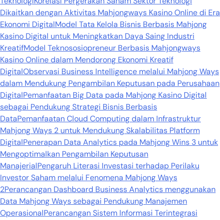
Teknologi
Korelasi Pergerakan Saham Sektor Teknologi
Dikaitkan dengan Aktivitas Mahjongways Kasino Online di Era
Ekonomi Digital
Model Tata Kelola Bisnis Berbasis Mahjong
Kasino Digital untuk Meningkatkan Daya Saing Industri
Kreatif
Model Teknososiopreneur Berbasis Mahjongways
Kasino Online dalam Mendorong Ekonomi Kreatif
Digital
Observasi Business Intelligence melalui Mahjong Ways
dalam Mendukung Pengambilan Keputusan pada Perusahaan
Digital
Pemanfaatan Big Data pada Mahjong Kasino Digital
sebagai Pendukung Strategi Bisnis Berbasis
Data
Pemanfaatan Cloud Computing dalam Infrastruktur
Mahjong Ways 2 untuk Mendukung Skalabilitas Platform
Digital
Penerapan Data Analytics pada Mahjong Wins 3 untuk
Mengoptimalkan Pengambilan Keputusan
Manajerial
Pengaruh Literasi Investasi terhadap Perilaku
Investor Saham melalui Fenomena Mahjong Ways
2
Perancangan Dashboard Business Analytics menggunakan
Data Mahjong Ways sebagai Pendukung Manajemen
Operasional
Perancangan Sistem Informasi Terintegrasi