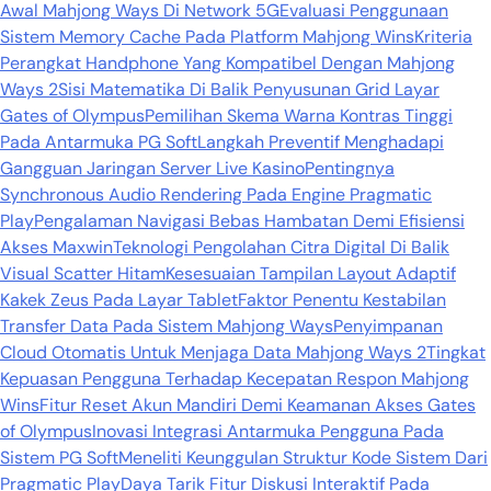
Awal Mahjong Ways Di Network 5G
Evaluasi Penggunaan
Sistem Memory Cache Pada Platform Mahjong Wins
Kriteria
Perangkat Handphone Yang Kompatibel Dengan Mahjong
Ways 2
Sisi Matematika Di Balik Penyusunan Grid Layar
Gates of Olympus
Pemilihan Skema Warna Kontras Tinggi
Pada Antarmuka PG Soft
Langkah Preventif Menghadapi
Gangguan Jaringan Server Live Kasino
Pentingnya
Synchronous Audio Rendering Pada Engine Pragmatic
Play
Pengalaman Navigasi Bebas Hambatan Demi Efisiensi
Akses Maxwin
Teknologi Pengolahan Citra Digital Di Balik
Visual Scatter Hitam
Kesesuaian Tampilan Layout Adaptif
Kakek Zeus Pada Layar Tablet
Faktor Penentu Kestabilan
Transfer Data Pada Sistem Mahjong Ways
Penyimpanan
Cloud Otomatis Untuk Menjaga Data Mahjong Ways 2
Tingkat
Kepuasan Pengguna Terhadap Kecepatan Respon Mahjong
Wins
Fitur Reset Akun Mandiri Demi Keamanan Akses Gates
of Olympus
Inovasi Integrasi Antarmuka Pengguna Pada
Sistem PG Soft
Meneliti Keunggulan Struktur Kode Sistem Dari
Pragmatic Play
Daya Tarik Fitur Diskusi Interaktif Pada