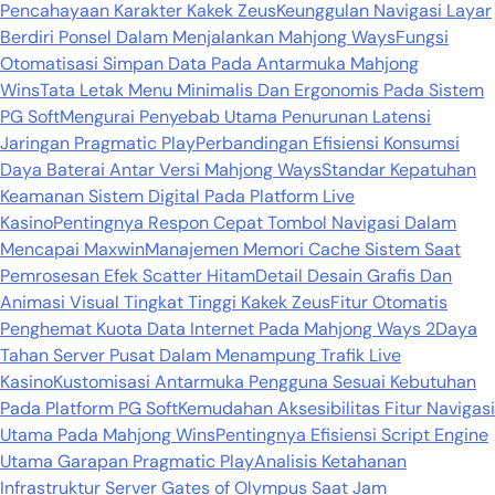
Pencahayaan Karakter Kakek Zeus
Keunggulan Navigasi Layar
Berdiri Ponsel Dalam Menjalankan Mahjong Ways
Fungsi
Otomatisasi Simpan Data Pada Antarmuka Mahjong
Wins
Tata Letak Menu Minimalis Dan Ergonomis Pada Sistem
PG Soft
Mengurai Penyebab Utama Penurunan Latensi
Jaringan Pragmatic Play
Perbandingan Efisiensi Konsumsi
Daya Baterai Antar Versi Mahjong Ways
Standar Kepatuhan
Keamanan Sistem Digital Pada Platform Live
Kasino
Pentingnya Respon Cepat Tombol Navigasi Dalam
Mencapai Maxwin
Manajemen Memori Cache Sistem Saat
Pemrosesan Efek Scatter Hitam
Detail Desain Grafis Dan
Animasi Visual Tingkat Tinggi Kakek Zeus
Fitur Otomatis
Penghemat Kuota Data Internet Pada Mahjong Ways 2
Daya
Tahan Server Pusat Dalam Menampung Trafik Live
Kasino
Kustomisasi Antarmuka Pengguna Sesuai Kebutuhan
Pada Platform PG Soft
Kemudahan Aksesibilitas Fitur Navigasi
Utama Pada Mahjong Wins
Pentingnya Efisiensi Script Engine
Utama Garapan Pragmatic Play
Analisis Ketahanan
Infrastruktur Server Gates of Olympus Saat Jam