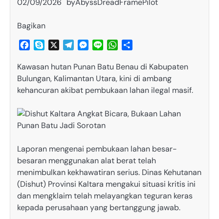
02/09/2026
by
AbyssDreadFramePilot
Bagikan
Facebook
Skype
X
Telegram
Messenger
Line
WhatsApp
Share
Kawasan hutan Punan Batu Benau di Kabupaten
Bulungan, Kalimantan Utara, kini di ambang
kehancuran akibat pembukaan lahan ilegal masif.
Laporan mengenai pembukaan lahan besar-
besaran menggunakan alat berat telah
menimbulkan kekhawatiran serius. Dinas Kehutanan
(Dishut) Provinsi Kaltara mengakui situasi kritis ini
dan mengklaim telah melayangkan teguran keras
kepada perusahaan yang bertanggung jawab.