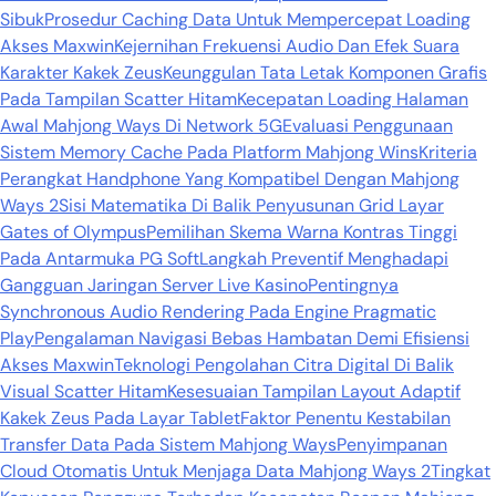
Sibuk
Prosedur Caching Data Untuk Mempercepat Loading
Akses Maxwin
Kejernihan Frekuensi Audio Dan Efek Suara
Karakter Kakek Zeus
Keunggulan Tata Letak Komponen Grafis
Pada Tampilan Scatter Hitam
Kecepatan Loading Halaman
Awal Mahjong Ways Di Network 5G
Evaluasi Penggunaan
Sistem Memory Cache Pada Platform Mahjong Wins
Kriteria
Perangkat Handphone Yang Kompatibel Dengan Mahjong
Ways 2
Sisi Matematika Di Balik Penyusunan Grid Layar
Gates of Olympus
Pemilihan Skema Warna Kontras Tinggi
Pada Antarmuka PG Soft
Langkah Preventif Menghadapi
Gangguan Jaringan Server Live Kasino
Pentingnya
Synchronous Audio Rendering Pada Engine Pragmatic
Play
Pengalaman Navigasi Bebas Hambatan Demi Efisiensi
Akses Maxwin
Teknologi Pengolahan Citra Digital Di Balik
Visual Scatter Hitam
Kesesuaian Tampilan Layout Adaptif
Kakek Zeus Pada Layar Tablet
Faktor Penentu Kestabilan
Transfer Data Pada Sistem Mahjong Ways
Penyimpanan
Cloud Otomatis Untuk Menjaga Data Mahjong Ways 2
Tingkat