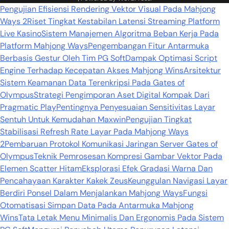
Pengujian Efisiensi Rendering Vektor Visual Pada Mahjong
Ways 2
Riset Tingkat Kestabilan Latensi Streaming Platform
Live Kasino
Sistem Manajemen Algoritma Beban Kerja Pada
Platform Mahjong Ways
Pengembangan Fitur Antarmuka
Berbasis Gestur Oleh Tim PG Soft
Dampak Optimasi Script
Engine Terhadap Kecepatan Akses Mahjong Wins
Arsitektur
Sistem Keamanan Data Terenkripsi Pada Gates of
Olympus
Strategi Pengimporan Aset Digital Kompak Dari
Pragmatic Play
Pentingnya Penyesuaian Sensitivitas Layar
Sentuh Untuk Kemudahan Maxwin
Pengujian Tingkat
Stabilisasi Refresh Rate Layar Pada Mahjong Ways
2
Pembaruan Protokol Komunikasi Jaringan Server Gates of
Olympus
Teknik Pemrosesan Kompresi Gambar Vektor Pada
Elemen Scatter Hitam
Eksplorasi Efek Gradasi Warna Dan
Pencahayaan Karakter Kakek Zeus
Keunggulan Navigasi Layar
Berdiri Ponsel Dalam Menjalankan Mahjong Ways
Fungsi
Otomatisasi Simpan Data Pada Antarmuka Mahjong
Wins
Tata Letak Menu Minimalis Dan Ergonomis Pada Sistem