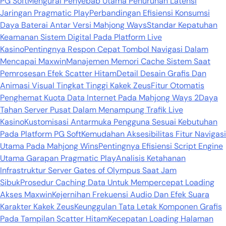
PG Soft
Mengurai Penyebab Utama Penurunan Latensi
Jaringan Pragmatic Play
Perbandingan Efisiensi Konsumsi
Daya Baterai Antar Versi Mahjong Ways
Standar Kepatuhan
Keamanan Sistem Digital Pada Platform Live
Kasino
Pentingnya Respon Cepat Tombol Navigasi Dalam
Mencapai Maxwin
Manajemen Memori Cache Sistem Saat
Pemrosesan Efek Scatter Hitam
Detail Desain Grafis Dan
Animasi Visual Tingkat Tinggi Kakek Zeus
Fitur Otomatis
Penghemat Kuota Data Internet Pada Mahjong Ways 2
Daya
Tahan Server Pusat Dalam Menampung Trafik Live
Kasino
Kustomisasi Antarmuka Pengguna Sesuai Kebutuhan
Pada Platform PG Soft
Kemudahan Aksesibilitas Fitur Navigasi
Utama Pada Mahjong Wins
Pentingnya Efisiensi Script Engine
Utama Garapan Pragmatic Play
Analisis Ketahanan
Infrastruktur Server Gates of Olympus Saat Jam
Sibuk
Prosedur Caching Data Untuk Mempercepat Loading
Akses Maxwin
Kejernihan Frekuensi Audio Dan Efek Suara
Karakter Kakek Zeus
Keunggulan Tata Letak Komponen Grafis
Pada Tampilan Scatter Hitam
Kecepatan Loading Halaman