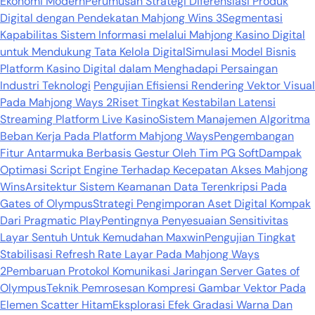
Ekonomi Modern
Perumusan Strategi Diferensiasi Produk
Digital dengan Pendekatan Mahjong Wins 3
Segmentasi
Kapabilitas Sistem Informasi melalui Mahjong Kasino Digital
untuk Mendukung Tata Kelola Digital
Simulasi Model Bisnis
Platform Kasino Digital dalam Menghadapi Persaingan
Industri Teknologi
Pengujian Efisiensi Rendering Vektor Visual
Pada Mahjong Ways 2
Riset Tingkat Kestabilan Latensi
Streaming Platform Live Kasino
Sistem Manajemen Algoritma
Beban Kerja Pada Platform Mahjong Ways
Pengembangan
Fitur Antarmuka Berbasis Gestur Oleh Tim PG Soft
Dampak
Optimasi Script Engine Terhadap Kecepatan Akses Mahjong
Wins
Arsitektur Sistem Keamanan Data Terenkripsi Pada
Gates of Olympus
Strategi Pengimporan Aset Digital Kompak
Dari Pragmatic Play
Pentingnya Penyesuaian Sensitivitas
Layar Sentuh Untuk Kemudahan Maxwin
Pengujian Tingkat
Stabilisasi Refresh Rate Layar Pada Mahjong Ways
2
Pembaruan Protokol Komunikasi Jaringan Server Gates of
Olympus
Teknik Pemrosesan Kompresi Gambar Vektor Pada
Elemen Scatter Hitam
Eksplorasi Efek Gradasi Warna Dan