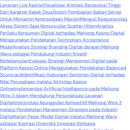
Layanan Live Kasino
Visualisasi Animasi Beresolusi Tinggi
Dari Karakter Kakek Zeus
Sistem Pembagian Beban Server
Untuk Menjamin Ketersediaan Maxwin
Menguji Responsivitas
Akses Sistem Saat Kemunculan Scatter Hitam
Analisis
Perilaku Konsumen Digital terhadap Mahjong Kasino Digital
Menggunakan Pendekatan Technology Acceptance
Model
Analisis Strategi Branding Digital dengan Mahjong
Ways sebagai Pendukung Industri Kreatif
Berkelanjutan
Evaluasi Strategi Manajemen Digital pada
Platform Kasino Online Menggunakan Pendekatan Balanced
Scorecard
Identifikasi Hubungan Sentimen Digital terhadap
Nilai Perusahaan melalui Aktivitas Kasino
Online
Implementasi Artificial Intelligence pada Mahjong
Wins 3 dalam Mendukung Personalisasi Layanan
Digital
Interpretasi Keunggulan Kompetitif Mahjong Wins 3
melalui Pendekatan Manajemen Strategis pada Industri
Digital
Kajian Pasar Modal Digital melalui Mahjong Ways
sebagai Ilustrasi Dinamika Investasi Berbasis