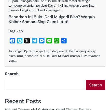
Bupati Balangan baru-baru ini melakukan rotasi strategis
terhadap sejumlah pejabat Eselon II di lingkungan pemerintah
daerah. Langkah ini diambil sebagai…
Benarkah Ini Bukti Dedi Mulyadi Bisa? Wagub
Kalbar Sampai Siap Cium Lutut!
Bagikan
Facebook
Skype
X
Telegram
Messenger
Line
WhatsApp
Share
Tantangan Rp 6 triliun jadi sorotan, wagub Kalbar sampai siap
cium lutut, benarkah ini bukti Dedi Mulyadi mampu? Pernyataan
yang…
Search
Search
Recent Posts
Heboh! Tenaga Ahli Gubernur Kalsel Diduga Terlibat