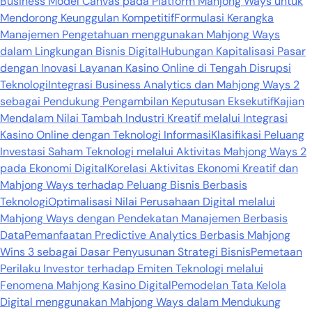
Business Model Canvas pada Platform Mahjong Ways untuk
Mendorong Keunggulan Kompetitif
Formulasi Kerangka
Manajemen Pengetahuan menggunakan Mahjong Ways
dalam Lingkungan Bisnis Digital
Hubungan Kapitalisasi Pasar
dengan Inovasi Layanan Kasino Online di Tengah Disrupsi
Teknologi
Integrasi Business Analytics dan Mahjong Ways 2
sebagai Pendukung Pengambilan Keputusan Eksekutif
Kajian
Mendalam Nilai Tambah Industri Kreatif melalui Integrasi
Kasino Online dengan Teknologi Informasi
Klasifikasi Peluang
Investasi Saham Teknologi melalui Aktivitas Mahjong Ways 2
pada Ekonomi Digital
Korelasi Aktivitas Ekonomi Kreatif dan
Mahjong Ways terhadap Peluang Bisnis Berbasis
Teknologi
Optimalisasi Nilai Perusahaan Digital melalui
Mahjong Ways dengan Pendekatan Manajemen Berbasis
Data
Pemanfaatan Predictive Analytics Berbasis Mahjong
Wins 3 sebagai Dasar Penyusunan Strategi Bisnis
Pemetaan
Perilaku Investor terhadap Emiten Teknologi melalui
Fenomena Mahjong Kasino Digital
Pemodelan Tata Kelola
Digital menggunakan Mahjong Ways dalam Mendukung