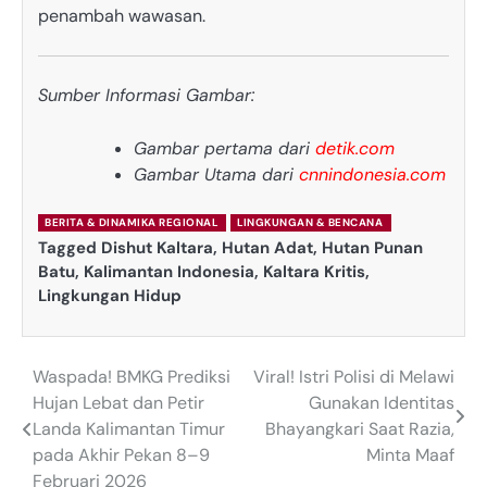
penambah wawasan.
Sumber Informasi Gambar:
Gambar pertama dari
detik.com
Gambar Utama dari
cnnindonesia.com
BERITA & DINAMIKA REGIONAL
LINGKUNGAN & BENCANA
Tagged
Dishut Kaltara
,
Hutan Adat
,
Hutan Punan
Batu
,
Kalimantan Indonesia
,
Kaltara Kritis
,
Lingkungan Hidup
Waspada! BMKG Prediksi
Viral! Istri Polisi di Melawi
Post
Hujan Lebat dan Petir
Gunakan Identitas
navigation
Landa Kalimantan Timur
Bhayangkari Saat Razia,
pada Akhir Pekan 8–9
Minta Maaf
Februari 2026