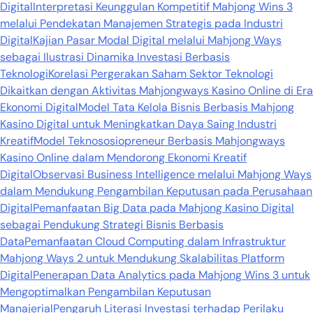
Digital
Interpretasi Keunggulan Kompetitif Mahjong Wins 3
melalui Pendekatan Manajemen Strategis pada Industri
Digital
Kajian Pasar Modal Digital melalui Mahjong Ways
sebagai Ilustrasi Dinamika Investasi Berbasis
Teknologi
Korelasi Pergerakan Saham Sektor Teknologi
Dikaitkan dengan Aktivitas Mahjongways Kasino Online di Era
Ekonomi Digital
Model Tata Kelola Bisnis Berbasis Mahjong
Kasino Digital untuk Meningkatkan Daya Saing Industri
Kreatif
Model Teknososiopreneur Berbasis Mahjongways
Kasino Online dalam Mendorong Ekonomi Kreatif
Digital
Observasi Business Intelligence melalui Mahjong Ways
dalam Mendukung Pengambilan Keputusan pada Perusahaan
Digital
Pemanfaatan Big Data pada Mahjong Kasino Digital
sebagai Pendukung Strategi Bisnis Berbasis
Data
Pemanfaatan Cloud Computing dalam Infrastruktur
Mahjong Ways 2 untuk Mendukung Skalabilitas Platform
Digital
Penerapan Data Analytics pada Mahjong Wins 3 untuk
Mengoptimalkan Pengambilan Keputusan
Manajerial
Pengaruh Literasi Investasi terhadap Perilaku