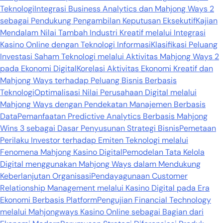
Teknologi
Integrasi Business Analytics dan Mahjong Ways 2
sebagai Pendukung Pengambilan Keputusan Eksekutif
Kajian
Mendalam Nilai Tambah Industri Kreatif melalui Integrasi
Kasino Online dengan Teknologi Informasi
Klasifikasi Peluang
Investasi Saham Teknologi melalui Aktivitas Mahjong Ways 2
pada Ekonomi Digital
Korelasi Aktivitas Ekonomi Kreatif dan
Mahjong Ways terhadap Peluang Bisnis Berbasis
Teknologi
Optimalisasi Nilai Perusahaan Digital melalui
Mahjong Ways dengan Pendekatan Manajemen Berbasis
Data
Pemanfaatan Predictive Analytics Berbasis Mahjong
Wins 3 sebagai Dasar Penyusunan Strategi Bisnis
Pemetaan
Perilaku Investor terhadap Emiten Teknologi melalui
Fenomena Mahjong Kasino Digital
Pemodelan Tata Kelola
Digital menggunakan Mahjong Ways dalam Mendukung
Keberlanjutan Organisasi
Pendayagunaan Customer
Relationship Management melalui Kasino Digital pada Era
Ekonomi Berbasis Platform
Pengujian Financial Technology
melalui Mahjongways Kasino Online sebagai Bagian dari