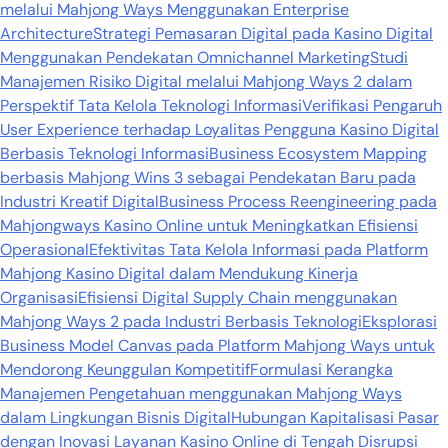
melalui Mahjong Ways Menggunakan Enterprise
Architecture
Strategi Pemasaran Digital pada Kasino Digital
Menggunakan Pendekatan Omnichannel Marketing
Studi
Manajemen Risiko Digital melalui Mahjong Ways 2 dalam
Perspektif Tata Kelola Teknologi Informasi
Verifikasi Pengaruh
User Experience terhadap Loyalitas Pengguna Kasino Digital
Berbasis Teknologi Informasi
Business Ecosystem Mapping
berbasis Mahjong Wins 3 sebagai Pendekatan Baru pada
Industri Kreatif Digital
Business Process Reengineering pada
Mahjongways Kasino Online untuk Meningkatkan Efisiensi
Operasional
Efektivitas Tata Kelola Informasi pada Platform
Mahjong Kasino Digital dalam Mendukung Kinerja
Organisasi
Efisiensi Digital Supply Chain menggunakan
Mahjong Ways 2 pada Industri Berbasis Teknologi
Eksplorasi
Business Model Canvas pada Platform Mahjong Ways untuk
Mendorong Keunggulan Kompetitif
Formulasi Kerangka
Manajemen Pengetahuan menggunakan Mahjong Ways
dalam Lingkungan Bisnis Digital
Hubungan Kapitalisasi Pasar
dengan Inovasi Layanan Kasino Online di Tengah Disrupsi