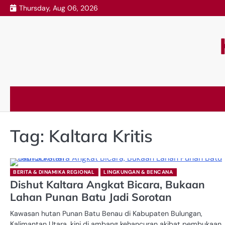
Skip
Thursday, Aug 06, 2026
to
content
Tag:
Kaltara Kritis
BERITA & DINAMIKA REGIONAL
LINGKUNGAN & BENCANA
Dishut Kaltara Angkat Bicara, Bukaan
Lahan Punan Batu Jadi Sorotan
Kawasan hutan Punan Batu Benau di Kabupaten Bulungan,
Kalimantan Utara, kini di ambang kehancuran akibat pembukaan