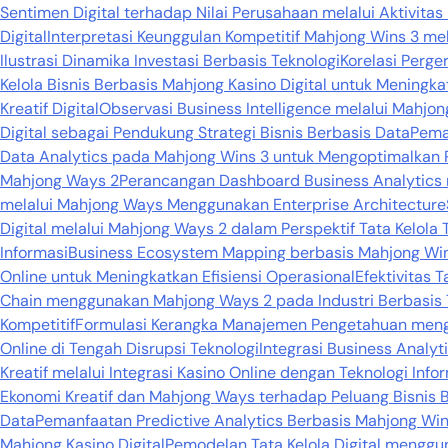
Sentimen Digital terhadap Nilai Perusahaan melalui Aktivitas
Digital
Interpretasi Keunggulan Kompetitif Mahjong Wins 3 mel
Ilustrasi Dinamika Investasi Berbasis Teknologi
Korelasi Perge
Kelola Bisnis Berbasis Mahjong Kasino Digital untuk Meningka
Kreatif Digital
Observasi Business Intelligence melalui Mahj
Digital sebagai Pendukung Strategi Bisnis Berbasis Data
Pema
Data Analytics pada Mahjong Wins 3 untuk Mengoptimalkan 
Mahjong Ways 2
Perancangan Dashboard Business Analytic
melalui Mahjong Ways Menggunakan Enterprise Architecture
Digital melalui Mahjong Ways 2 dalam Perspektif Tata Kelola 
Informasi
Business Ecosystem Mapping berbasis Mahjong Wins 
Online untuk Meningkatkan Efisiensi Operasional
Efektivitas 
Chain menggunakan Mahjong Ways 2 pada Industri Berbasis 
Kompetitif
Formulasi Kerangka Manajemen Pengetahuan mengg
Online di Tengah Disrupsi Teknologi
Integrasi Business Analy
Kreatif melalui Integrasi Kasino Online dengan Teknologi Info
Ekonomi Kreatif dan Mahjong Ways terhadap Peluang Bisnis B
Data
Pemanfaatan Predictive Analytics Berbasis Mahjong Win
Mahjong Kasino Digital
Pemodelan Tata Kelola Digital mengg