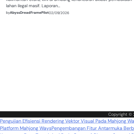
lahan ilegal masif. Laporan…
by
AbyssDreadFramePilot
02/09/2026
Copyright ©
Pengujian Efisiensi Rendering Vektor Visual Pada Mahjong W
Platform Mahjong Ways
Pengembangan Fitur Antarmuka Berba