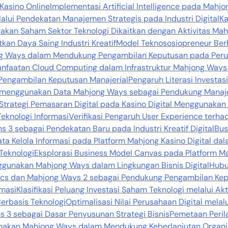
 Kasino Online
Implementasi Artificial Intelligence pada Mah
alui Pendekatan Manajemen Strategis pada Industri Digital
Ka
rakan Saham Sektor Teknologi Dikaitkan dengan Aktivitas Mah
tkan Daya Saing Industri Kreatif
Model Teknososiopreneur Ber
ong Ways dalam Mendukung Pengambilan Keputusan pada Peru
nfaatan Cloud Computing dalam Infrastruktur Mahjong Ways 2
Pengambilan Keputusan Manajerial
Pengaruh Literasi Investa
s menggunakan Data Mahjong Ways sebagai Pendukung Manaj
Strategi Pemasaran Digital pada Kasino Digital Menggunaka
Teknologi Informasi
Verifikasi Pengaruh User Experience terha
3 sebagai Pendekatan Baru pada Industri Kreatif Digital
Bus
Tata Kelola Informasi pada Platform Mahjong Kasino Digital d
Teknologi
Eksplorasi Business Model Canvas pada Platform 
unakan Mahjong Ways dalam Lingkungan Bisnis Digital
Hubu
tics dan Mahjong Ways 2 sebagai Pendukung Pengambilan Kep
rmasi
Klasifikasi Peluang Investasi Saham Teknologi melalui A
erbasis Teknologi
Optimalisasi Nilai Perusahaan Digital me
s 3 sebagai Dasar Penyusunan Strategi Bisnis
Pemetaan Peril
unakan Mahjong Ways dalam Mendukung Keberlanjutan Organi