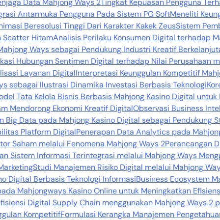
njaga Data Mahjong Ways 2
Tingkat Kepuasan Pengguna Ter
egrasi Antarmuka Pengguna Pada Sistem PG Soft
Meneliti Keun
nimasi Beresolusi Tinggi Dari Karakter Kakek Zeus
Sistem Pemb
 Scatter Hitam
Analisis Perilaku Konsumen Digital terhadap
 Mahjong Ways sebagai Pendukung Industri Kreatif Berkelanju
fikasi Hubungan Sentimen Digital terhadap Nilai Perusahaan me
sasi Layanan Digital
Interpretasi Keunggulan Kompetitif Ma
s sebagai Ilustrasi Dinamika Investasi Berbasis Teknologi
Kor
del Tata Kelola Bisnis Berbasis Mahjong Kasino Digital untuk
m Mendorong Ekonomi Kreatif Digital
Observasi Business Int
 Big Data pada Mahjong Kasino Digital sebagai Pendukung St
itas Platform Digital
Penerapan Data Analytics pada Mahjon
vestor Saham melalui Fenomena Mahjong Ways 2
Perancangan D
n Sistem Informasi Terintegrasi melalui Mahjong Ways Meng
Marketing
Studi Manajemen Risiko Digital melalui Mahjong Ways
 Digital Berbasis Teknologi Informasi
Business Ecosystem Ma
pada Mahjongways Kasino Online untuk Meningkatkan Efisiens
fisiensi Digital Supply Chain menggunakan Mahjong Ways 2 p
gulan Kompetitif
Formulasi Kerangka Manajemen Pengetahua