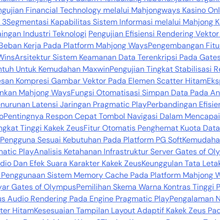
ngujian Financial Technology melalui Mahjongways Kasino On
 3
Segmentasi Kapabilitas Sistem Informasi melalui Mahjong Ka
ingan Industri Teknologi
Pengujian Efisiensi Rendering Vekto
Beban Kerja Pada Platform Mahjong Ways
Pengembangan Fitur
Wins
Arsitektur Sistem Keamanan Data Terenkripsi Pada Gate
Sentuh Untuk Kemudahan Maxwin
Pengujian Tingkat Stabilisasi
esan Kompresi Gambar Vektor Pada Elemen Scatter Hitam
Eks
lankan Mahjong Ways
Fungsi Otomatisasi Simpan Data Pada A
urunan Latensi Jaringan Pragmatic Play
Perbandingan Efisie
o
Pentingnya Respon Cepat Tombol Navigasi Dalam Mencapa
ngkat Tinggi Kakek Zeus
Fitur Otomatis Penghemat Kuota Data
Pengguna Sesuai Kebutuhan Pada Platform PG Soft
Kemudahan
matic Play
Analisis Ketahanan Infrastruktur Server Gates of O
dio Dan Efek Suara Karakter Kakek Zeus
Keunggulan Tata Leta
i Penggunaan Sistem Memory Cache Pada Platform Mahjong 
ayar Gates of Olympus
Pemilihan Skema Warna Kontras Tinggi 
s Audio Rendering Pada Engine Pragmatic Play
Pengalaman N
tter Hitam
Kesesuaian Tampilan Layout Adaptif Kakek Zeus Pad