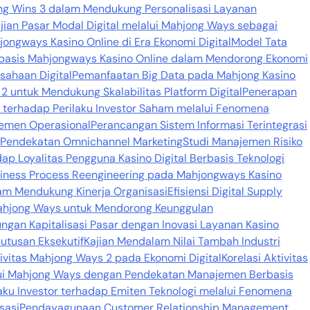
jong Wins 3 dalam Mendukung Personalisasi Layanan
jian Pasar Modal Digital melalui Mahjong Ways sebagai
jongways Kasino Online di Era Ekonomi Digital
Model Tata
basis Mahjongways Kasino Online dalam Mendorong Ekonomi
sahaan Digital
Pemanfaatan Big Data pada Mahjong Kasino
 untuk Mendukung Skalabilitas Platform Digital
Penerapan
si terhadap Perilaku Investor Saham melalui Fenomena
emen Operasional
Perancangan Sistem Informasi Terintegrasi
n Pendekatan Omnichannel Marketing
Studi Manajemen Risiko
dap Loyalitas Pengguna Kasino Digital Berbasis Teknologi
iness Process Reengineering pada Mahjongways Kasino
alam Mendukung Kinerja Organisasi
Efisiensi Digital Supply
Mahjong Ways untuk Mendorong Keunggulan
ngan Kapitalisasi Pasar dengan Inovasi Layanan Kasino
utusan Eksekutif
Kajian Mendalam Nilai Tambah Industri
ktivitas Mahjong Ways 2 pada Ekonomi Digital
Korelasi Aktivitas
lalui Mahjong Ways dengan Pendekatan Manajemen Berbasis
aku Investor terhadap Emiten Teknologi melalui Fenomena
sasi
Pendayagunaan Customer Relationship Management