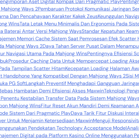
Pengimporan Aset Digital Kompak Dari Pragmatic Play
Penting
da Mahjong Ways 2
Pembaruan Protokol Komunikasi Jaringan Se
Warna Dan Pencahayaan Karakter Kakek Zeus
Keunggulan Naviga
ong Wins
Tata Letak Menu Minimalis Dan Ergonomis Pada Sist
a Baterai Antar Versi Mahjong Ways
Standar Kepatuhan Keama
jemen Memori Cache Sistem Saat Pemrosesan Efek Scatter 
ada Mahjong Ways 2
Daya Tahan Server Pusat Dalam Menampung
tur Navigasi Utama Pada Mahjong Wins
Pentingnya Efisiensi 
ibuk
Prosedur Caching Data Untuk Mempercepat Loading Aks
Pada Tampilan Scatter Hitam
Kecepatan Loading Halaman Aw
kat Handphone Yang Kompatibel Dengan Mahjong Ways 2
Sisi 
uka PG Soft
Langkah Preventif Menghadapi Gangguan Jaringan
Bebas Hambatan Demi Efisiensi Akses Maxwin
Teknologi Pengo
 Penentu Kestabilan Transfer Data Pada Sistem Mahjong Way
pon Mahjong Wins
Fitur Reset Akun Mandiri Demi Keamanan 
Kode Sistem Dari Pragmatic Play
Daya Tarik Fitur Diskusi Inter
er Untuk Menjamin Ketersediaan Maxwin
Menguji Responsivit
l Menggunakan Pendekatan Technology Acceptance Model
Anali
anajemen Digital pada Platform Kasino Online Menggunakan 