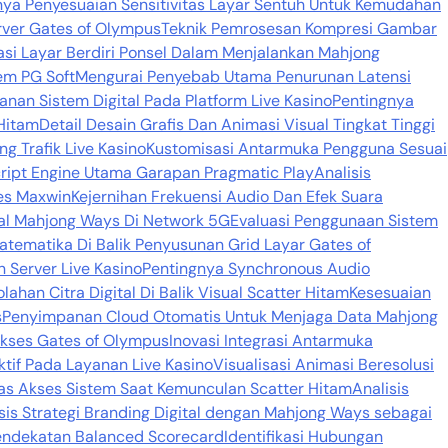
nya Penyesuaian Sensitivitas Layar Sentuh Untuk Kemudahan
rver Gates of Olympus
Teknik Pemrosesan Kompresi Gambar
si Layar Berdiri Ponsel Dalam Menjalankan Mahjong
em PG Soft
Mengurai Penyebab Utama Penurunan Latensi
nan Sistem Digital Pada Platform Live Kasino
Pentingnya
Hitam
Detail Desain Grafis Dan Animasi Visual Tingkat Tinggi
 Trafik Live Kasino
Kustomisasi Antarmuka Pengguna Sesuai
Script Engine Utama Garapan Pragmatic Play
Analisis
es Maxwin
Kejernihan Frekuensi Audio Dan Efek Suara
al Mahjong Ways Di Network 5G
Evaluasi Penggunaan Sistem
Matematika Di Balik Penyusunan Grid Layar Gates of
 Server Live Kasino
Pentingnya Synchronous Audio
lahan Citra Digital Di Balik Visual Scatter Hitam
Kesesuaian
s
Penyimpanan Cloud Otomatis Untuk Menjaga Data Mahjong
Akses Gates of Olympus
Inovasi Integrasi Antarmuka
aktif Pada Layanan Live Kasino
Visualisasi Animasi Beresolusi
as Akses Sistem Saat Kemunculan Scatter Hitam
Analisis
sis Strategi Branding Digital dengan Mahjong Ways sebagai
Pendekatan Balanced Scorecard
Identifikasi Hubungan