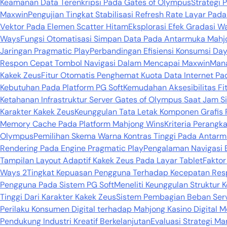
Keamanan Data Terenkripsi Pada Gates of Olympus
Strategi 
Maxwin
Pengujian Tingkat Stabilisasi Refresh Rate Layar Pa
Vektor Pada Elemen Scatter Hitam
Eksplorasi Efek Gradasi 
Ways
Fungsi Otomatisasi Simpan Data Pada Antarmuka Mahj
Jaringan Pragmatic Play
Perbandingan Efisiensi Konsumsi Day
Respon Cepat Tombol Navigasi Dalam Mencapai Maxwin
Mana
Kakek Zeus
Fitur Otomatis Penghemat Kuota Data Internet P
Kebutuhan Pada Platform PG Soft
Kemudahan Aksesibilitas Fi
Ketahanan Infrastruktur Server Gates of Olympus Saat Jam S
Karakter Kakek Zeus
Keunggulan Tata Letak Komponen Grafis 
Memory Cache Pada Platform Mahjong Wins
Kriteria Perang
Olympus
Pemilihan Skema Warna Kontras Tinggi Pada Antarm
Rendering Pada Engine Pragmatic Play
Pengalaman Navigasi 
Tampilan Layout Adaptif Kakek Zeus Pada Layar Tablet
Faktor
Ways 2
Tingkat Kepuasan Pengguna Terhadap Kecepatan Res
Pengguna Pada Sistem PG Soft
Meneliti Keunggulan Struktur 
Tinggi Dari Karakter Kakek Zeus
Sistem Pembagian Beban Serv
Perilaku Konsumen Digital terhadap Mahjong Kasino Digita
Pendukung Industri Kreatif Berkelanjutan
Evaluasi Strategi M