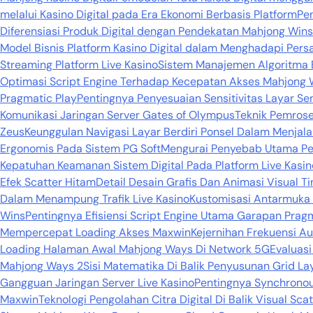
melalui Kasino Digital pada Era Ekonomi Berbasis Platform
Pe
Diferensiasi Produk Digital dengan Pendekatan Mahjong Wins
Model Bisnis Platform Kasino Digital dalam Menghadapi Persa
Streaming Platform Live Kasino
Sistem Manajemen Algoritma 
Optimasi Script Engine Terhadap Kecepatan Akses Mahjong 
Pragmatic Play
Pentingnya Penyesuaian Sensitivitas Layar 
Komunikasi Jaringan Server Gates of Olympus
Teknik Pemros
Zeus
Keunggulan Navigasi Layar Berdiri Ponsel Dalam Menja
Ergonomis Pada Sistem PG Soft
Mengurai Penyebab Utama Pen
Kepatuhan Keamanan Sistem Digital Pada Platform Live Kasin
Efek Scatter Hitam
Detail Desain Grafis Dan Animasi Visual Ti
Dalam Menampung Trafik Live Kasino
Kustomisasi Antarmuka 
Wins
Pentingnya Efisiensi Script Engine Utama Garapan Prag
Mempercepat Loading Akses Maxwin
Kejernihan Frekuensi Au
Loading Halaman Awal Mahjong Ways Di Network 5G
Evaluas
Mahjong Ways 2
Sisi Matematika Di Balik Penyusunan Grid L
Gangguan Jaringan Server Live Kasino
Pentingnya Synchronou
Maxwin
Teknologi Pengolahan Citra Digital Di Balik Visual Sca