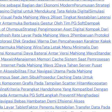
line sebagai Bagian dari Ekonomi Modern
Perumusan Strategi
sino Digital untuk Mendukung Tata Kelola Digital
Simulasi
r Visual Pada Mahjong Ways 2
Riset Tingkat Kestabilan Latensi
 Antarmuka Berbasis Gestur Oleh Tim PG Soft
Dampak
s of Olympus
Strategi Pengimporan Aset Digital Kompak Dari
 Refresh Rate Layar Pada Mahjong Ways 2
Pembaruan Protokol
plorasi Efek Gradasi Warna Dan Pencahayaan Karakter Kakek
ntarmuka Mahjong Wins
Tata Letak Menu Minimalis Dan
nsi Konsumsi Daya Baterai Antar Versi Mahjong Ways
Standar
i Maxwin
Manajemen Memori Cache Sistem Saat Pemrosesan
 Internet Pada Mahjong Ways 2
Daya Tahan Server Pusat
 Aksesibilitas Fitur Navigasi Utama Pada Mahjong
lympus Saat Jam Sibuk
Prosedur Caching Data Untuk
k Komponen Grafis Pada Tampilan Scatter Hitam
Kecepatan
Wins
Kriteria Perangkat Handphone Yang Kompatibel Dengan
Pada Antarmuka PG Soft
Langkah Preventif Menghadapi
avigasi Bebas Hambatan Demi Efisiensi Akses
a Layar Tablet
Faktor Penentu Kestabilan Transfer Data Pada