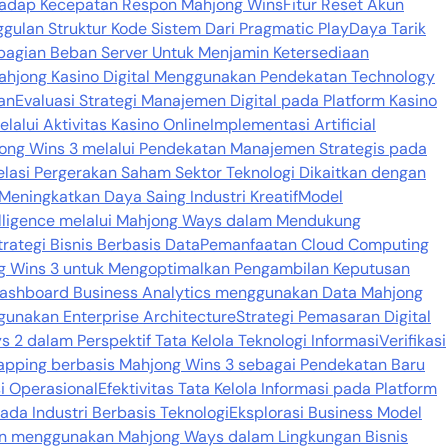
hadap Kecepatan Respon Mahjong Wins
Fitur Reset Akun
ggulan Struktur Kode Sistem Dari Pragmatic Play
Daya Tarik
agian Beban Server Untuk Menjamin Ketersediaan
 Mahjong Kasino Digital Menggunakan Pendekatan Technology
tan
Evaluasi Strategi Manajemen Digital pada Platform Kasino
lalui Aktivitas Kasino Online
Implementasi Artificial
hjong Wins 3 melalui Pendekatan Manajemen Strategis pada
elasi Pergerakan Saham Sektor Teknologi Dikaitkan dengan
 Meningkatkan Daya Saing Industri Kreatif
Model
elligence melalui Mahjong Ways dalam Mendukung
rategi Bisnis Berbasis Data
Pemanfaatan Cloud Computing
g Wins 3 untuk Mengoptimalkan Pengambilan Keputusan
ashboard Business Analytics menggunakan Data Mahjong
gunakan Enterprise Architecture
Strategi Pemasaran Digital
 2 dalam Perspektif Tata Kelola Teknologi Informasi
Verifikasi
pping berbasis Mahjong Wins 3 sebagai Pendekatan Baru
i Operasional
Efektivitas Tata Kelola Informasi pada Platform
ada Industri Berbasis Teknologi
Eksplorasi Business Model
n menggunakan Mahjong Ways dalam Lingkungan Bisnis