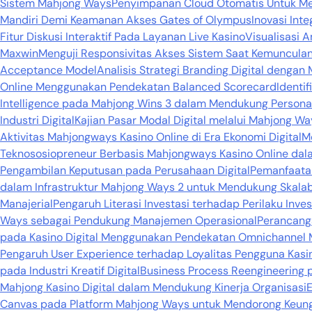
Sistem Mahjong Ways
Penyimpanan Cloud Otomatis Untuk Me
Mandiri Demi Keamanan Akses Gates of Olympus
Inovasi Int
Fitur Diskusi Interaktif Pada Layanan Live Kasino
Visualisasi A
Maxwin
Menguji Responsivitas Akses Sistem Saat Kemunculan
Acceptance Model
Analisis Strategi Branding Digital dengan
Online Menggunakan Pendekatan Balanced Scorecard
Identi
Intelligence pada Mahjong Wins 3 dalam Mendukung Personali
Industri Digital
Kajian Pasar Modal Digital melalui Mahjong Way
Aktivitas Mahjongways Kasino Online di Era Ekonomi Digital
Mo
Teknososiopreneur Berbasis Mahjongways Kasino Online dala
Pengambilan Keputusan pada Perusahaan Digital
Pemanfaatan
dalam Infrastruktur Mahjong Ways 2 untuk Mendukung Skalabil
Manajerial
Pengaruh Literasi Investasi terhadap Perilaku In
Ways sebagai Pendukung Manajemen Operasional
Perancanga
pada Kasino Digital Menggunakan Pendekatan Omnichannel 
Pengaruh User Experience terhadap Loyalitas Pengguna Kasino
pada Industri Kreatif Digital
Business Process Reengineering 
Mahjong Kasino Digital dalam Mendukung Kinerja Organisasi
E
Canvas pada Platform Mahjong Ways untuk Mendorong Keung