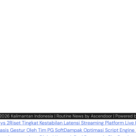
 2026
Kalimantan Indonesia
| Routine News by
Ascendoor
| Powered 
ays 2
Riset Tingkat Kestabilan Latensi Streaming Platform Live
sis Gestur Oleh Tim PG Soft
Dampak Optimasi Script Engine