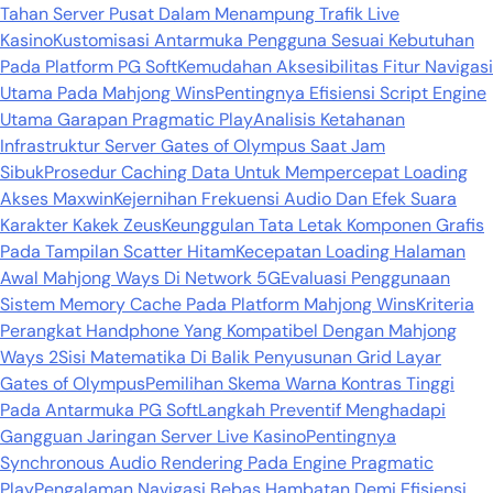
Tahan Server Pusat Dalam Menampung Trafik Live
Kasino
Kustomisasi Antarmuka Pengguna Sesuai Kebutuhan
Pada Platform PG Soft
Kemudahan Aksesibilitas Fitur Navigasi
Utama Pada Mahjong Wins
Pentingnya Efisiensi Script Engine
Utama Garapan Pragmatic Play
Analisis Ketahanan
Infrastruktur Server Gates of Olympus Saat Jam
Sibuk
Prosedur Caching Data Untuk Mempercepat Loading
Akses Maxwin
Kejernihan Frekuensi Audio Dan Efek Suara
Karakter Kakek Zeus
Keunggulan Tata Letak Komponen Grafis
Pada Tampilan Scatter Hitam
Kecepatan Loading Halaman
Awal Mahjong Ways Di Network 5G
Evaluasi Penggunaan
Sistem Memory Cache Pada Platform Mahjong Wins
Kriteria
Perangkat Handphone Yang Kompatibel Dengan Mahjong
Ways 2
Sisi Matematika Di Balik Penyusunan Grid Layar
Gates of Olympus
Pemilihan Skema Warna Kontras Tinggi
Pada Antarmuka PG Soft
Langkah Preventif Menghadapi
Gangguan Jaringan Server Live Kasino
Pentingnya
Synchronous Audio Rendering Pada Engine Pragmatic
Play
Pengalaman Navigasi Bebas Hambatan Demi Efisiensi