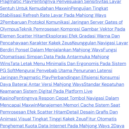
Pragmatic Play
Pentingnya Penyesuaian Sensitivitas Layar
Sentuh Untuk Kemudahan Maxwin
Pengujian Tingkat
Stabilisasi Refresh Rate Layar Pada Mahjong Ways
2
Pembaruan Protokol Komunikasi Jaringan Server Gates of
Olympus
Teknik Pemrosesan Kompresi Gambar Vektor Pada
Elemen Scatter Hitam
Eksplorasi Efek Gradasi Warna Dan
Pencahayaan Karakter Kakek Zeus
Keunggulan Navigasi Layar
Berdiri Ponsel Dalam Menjalankan Mahjong Ways
Fungsi
Otomatisasi Simpan Data Pada Antarmuka Mahjong
Wins
Tata Letak Menu Minimalis Dan Ergonomis Pada Sistem
PG Soft
Mengurai Penyebab Utama Penurunan Latensi
Jaringan Pragmatic Play
Perbandingan Efisiensi Konsumsi
Daya Baterai Antar Versi Mahjong Ways
Standar Kepatuhan
Keamanan Sistem Digital Pada Platform Live
Kasino
Pentingnya Respon Cepat Tombol Navigasi Dalam
Mencapai Maxwin
Manajemen Memori Cache Sistem Saat
Pemrosesan Efek Scatter Hitam
Detail Desain Grafis Dan
Animasi Visual Tingkat Tinggi Kakek Zeus
Fitur Otomatis
Penghemat Kuota Data Internet Pada Mahjong Ways 2
Daya