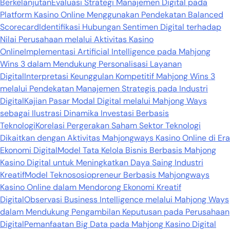
Berkelanjutan
Evaluasi Strategi Manajemen Digital pada
Platform Kasino Online Menggunakan Pendekatan Balanced
Scorecard
Identifikasi Hubungan Sentimen Digital terhadap
Nilai Perusahaan melalui Aktivitas Kasino
Online
Implementasi Artificial Intelligence pada Mahjong
Wins 3 dalam Mendukung Personalisasi Layanan
Digital
Interpretasi Keunggulan Kompetitif Mahjong Wins 3
melalui Pendekatan Manajemen Strategis pada Industri
Digital
Kajian Pasar Modal Digital melalui Mahjong Ways
sebagai Ilustrasi Dinamika Investasi Berbasis
Teknologi
Korelasi Pergerakan Saham Sektor Teknologi
Dikaitkan dengan Aktivitas Mahjongways Kasino Online di Era
Ekonomi Digital
Model Tata Kelola Bisnis Berbasis Mahjong
Kasino Digital untuk Meningkatkan Daya Saing Industri
Kreatif
Model Teknososiopreneur Berbasis Mahjongways
Kasino Online dalam Mendorong Ekonomi Kreatif
Digital
Observasi Business Intelligence melalui Mahjong Ways
dalam Mendukung Pengambilan Keputusan pada Perusahaan
Digital
Pemanfaatan Big Data pada Mahjong Kasino Digital