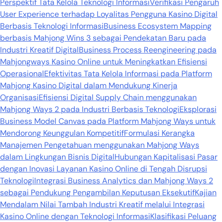
Perspektif Tata Kelola Teknologi Informasi
Verifikasi Pengaruh
User Experience terhadap Loyalitas Pengguna Kasino Digital
Berbasis Teknologi Informasi
Business Ecosystem Mapping
berbasis Mahjong Wins 3 sebagai Pendekatan Baru pada
Industri Kreatif Digital
Business Process Reengineering pada
Mahjongways Kasino Online untuk Meningkatkan Efisiensi
Operasional
Efektivitas Tata Kelola Informasi pada Platform
Mahjong Kasino Digital dalam Mendukung Kinerja
Organisasi
Efisiensi Digital Supply Chain menggunakan
Mahjong Ways 2 pada Industri Berbasis Teknologi
Eksplorasi
Business Model Canvas pada Platform Mahjong Ways untuk
Mendorong Keunggulan Kompetitif
Formulasi Kerangka
Manajemen Pengetahuan menggunakan Mahjong Ways
dalam Lingkungan Bisnis Digital
Hubungan Kapitalisasi Pasar
dengan Inovasi Layanan Kasino Online di Tengah Disrupsi
Teknologi
Integrasi Business Analytics dan Mahjong Ways 2
sebagai Pendukung Pengambilan Keputusan Eksekutif
Kajian
Mendalam Nilai Tambah Industri Kreatif melalui Integrasi
Kasino Online dengan Teknologi Informasi
Klasifikasi Peluang