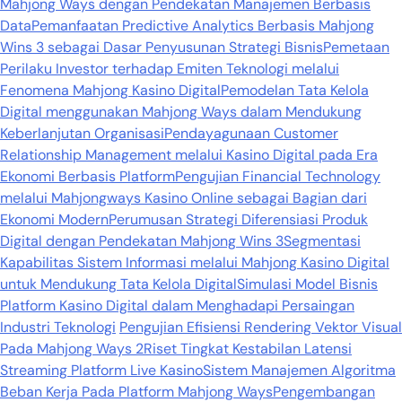
Mahjong Ways dengan Pendekatan Manajemen Berbasis
Data
Pemanfaatan Predictive Analytics Berbasis Mahjong
Wins 3 sebagai Dasar Penyusunan Strategi Bisnis
Pemetaan
Perilaku Investor terhadap Emiten Teknologi melalui
Fenomena Mahjong Kasino Digital
Pemodelan Tata Kelola
Digital menggunakan Mahjong Ways dalam Mendukung
Keberlanjutan Organisasi
Pendayagunaan Customer
Relationship Management melalui Kasino Digital pada Era
Ekonomi Berbasis Platform
Pengujian Financial Technology
melalui Mahjongways Kasino Online sebagai Bagian dari
Ekonomi Modern
Perumusan Strategi Diferensiasi Produk
Digital dengan Pendekatan Mahjong Wins 3
Segmentasi
Kapabilitas Sistem Informasi melalui Mahjong Kasino Digital
untuk Mendukung Tata Kelola Digital
Simulasi Model Bisnis
Platform Kasino Digital dalam Menghadapi Persaingan
Industri Teknologi
Pengujian Efisiensi Rendering Vektor Visual
Pada Mahjong Ways 2
Riset Tingkat Kestabilan Latensi
Streaming Platform Live Kasino
Sistem Manajemen Algoritma
Beban Kerja Pada Platform Mahjong Ways
Pengembangan