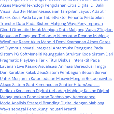
Akses Maxwin
Teknologi Pengolahan Citra Digital Di Balik
Visual Scatter Hitam
Kesesuaian Tampilan Layout Adaptif
Kakek Zeus Pada Layar Tablet
Faktor Penentu Kestabilan
Transfer Data Pada Sistem Mahjong Ways
Penyimpanan
Cloud Otomatis Untuk Menjaga Data Mahjong Ways 2
Tingkat
Kepuasan Pengguna Terhadap Kecepatan Respon Mahjong
Wins
Fitur Reset Akun Mandiri Demi Keamanan Akses Gates
of Olympus
Inovasi Integrasi Antarmuka Pengguna Pada
Sistem PG Soft
Meneliti Keunggulan Struktur Kode Sistem Dari
Pragmatic Play
Daya Tarik Fitur Diskusi Interaktif Pada
Layanan Live Kasino
Visualisasi Animasi Beresolusi Tinggi
Dari Karakter Kakek Zeus
Sistem Pembagian Beban Server
Untuk Menjamin Ketersediaan Maxwin
Menguji Responsivitas
Akses Sistem Saat Kemunculan Scatter Hitam
Analisis
Perilaku Konsumen Digital terhadap Mahjong Kasino Digital
Menggunakan Pendekatan Technology Acceptance
Model
Analisis Strategi Branding Digital dengan Mahjong
Ways sebagai Pendukung Industri Kreatif