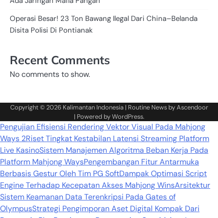
Ada Jaringan Mafia Pangan
Operasi Besar! 23 Ton Bawang Ilegal Dari China–Belanda
Disita Polisi Di Pontianak
Recent Comments
No comments to show.
Copyright © 2026
Kalimantan Indonesia
| Routine News by
Ascendoor
| Powered by
WordPress
.
Pengujian Efisiensi Rendering Vektor Visual Pada Mahjong
Ways 2
Riset Tingkat Kestabilan Latensi Streaming Platform
Live Kasino
Sistem Manajemen Algoritma Beban Kerja Pada
Platform Mahjong Ways
Pengembangan Fitur Antarmuka
Berbasis Gestur Oleh Tim PG Soft
Dampak Optimasi Script
Engine Terhadap Kecepatan Akses Mahjong Wins
Arsitektur
Sistem Keamanan Data Terenkripsi Pada Gates of
Olympus
Strategi Pengimporan Aset Digital Kompak Dari