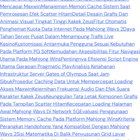
Mencapai Maxwin
Manajemen Memori Cache Sistem Saat
Pemrosesan Efek Scatter Hitam
Detail Desain Grafis Dan
Animasi Visual Tingkat Tinggi Kakek Zeus
Fitur Otomatis
Penghemat Kuota Data Internet Pada Mahjong Ways 2
Daya
Tahan Server Pusat Dalam Menampung Trafik Live
Kasino
Kustomisasi Antarmuka Pengguna Sesuai Kebutuhan
Pada Platform PG Soft
Kemudahan Aksesibilitas Fitur Navigasi
Utama Pada Mahjong Wins
Pentingnya Efisiensi Script Engine
Utama Garapan Pragmatic Play
Analisis Ketahanan
Infrastruktur Server Gates of Olympus Saat Jam
Sibuk
Prosedur Caching Data Untuk Mempercepat Loading
Akses Maxwin
Kejernihan Frekuensi Audio Dan Efek Suara
Karakter Kakek Zeus
Keunggulan Tata Letak Komponen Grafis
Pada Tampilan Scatter Hitam
Kecepatan Loading Halaman
Awal Mahjong Ways Di Network 5G
Evaluasi Penggunaan
Sistem Memory Cache Pada Platform Mahjong Wins
Kriteria
Perangkat Handphone Yang Kompatibel Dengan Mahjong
Ways 2
Sisi Matematika Di Balik Penyusunan Grid Layar