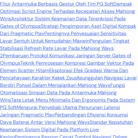
Fitur Antarmuka Berbasis Gestur Oleh Tim PG Soft
Dampak
Optimasi Script Engine Terhadap Kecepatan Akses Mahjong
Wins
Arsitektur Sistem Keamanan Data Terenkripsi Pada
Gates of Olympus
Strategi Pengimporan Aset Digital Kompak
Dari Pragmatic Play
Pentingnya Penyesuaian Sensitivitas
Layar Sentuh Untuk Kemudahan Maxwin
Pengujian Tingkat
Stabilisasi Refresh Rate Layar Pada Mahjong Ways
2
Pembaruan Protokol Komunikasi Jaringan Server Gates of
Olympus
Teknik Pemrosesan Kompresi Gambar Vektor Pada
Elemen Scatter Hitam
Eksplorasi Efek Gradasi Warna Dan
Pencahayaan Karakter Kakek Zeus
Keunggulan Navigasi Layar
Berdiri Ponsel Dalam Menjalankan Mahjong Ways
Fungsi
Otomatisasi Simpan Data Pada Antarmuka Mahjong
Wins
Tata Letak Menu Minimalis Dan Ergonomis Pada Sistem
PG Soft
Mengurai Penyebab Utama Penurunan Latensi
Jaringan Pragmatic Play
Perbandingan Efisiensi Konsumsi
Daya Baterai Antar Versi Mahjong Ways
Standar Kepatuhan
Keamanan Sistem Digital Pada Platform Live
Kasino
Pentingnya Respon Cepat Tombol Navigasi Dalam