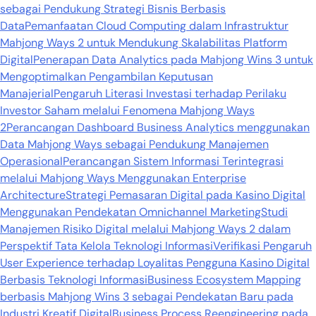
sebagai Pendukung Strategi Bisnis Berbasis
Data
Pemanfaatan Cloud Computing dalam Infrastruktur
Mahjong Ways 2 untuk Mendukung Skalabilitas Platform
Digital
Penerapan Data Analytics pada Mahjong Wins 3 untuk
Mengoptimalkan Pengambilan Keputusan
Manajerial
Pengaruh Literasi Investasi terhadap Perilaku
Investor Saham melalui Fenomena Mahjong Ways
2
Perancangan Dashboard Business Analytics menggunakan
Data Mahjong Ways sebagai Pendukung Manajemen
Operasional
Perancangan Sistem Informasi Terintegrasi
melalui Mahjong Ways Menggunakan Enterprise
Architecture
Strategi Pemasaran Digital pada Kasino Digital
Menggunakan Pendekatan Omnichannel Marketing
Studi
Manajemen Risiko Digital melalui Mahjong Ways 2 dalam
Perspektif Tata Kelola Teknologi Informasi
Verifikasi Pengaruh
User Experience terhadap Loyalitas Pengguna Kasino Digital
Berbasis Teknologi Informasi
Business Ecosystem Mapping
berbasis Mahjong Wins 3 sebagai Pendekatan Baru pada
Industri Kreatif Digital
Business Process Reengineering pada