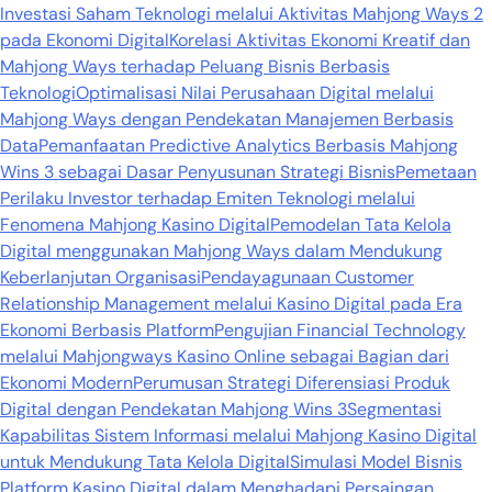
Investasi Saham Teknologi melalui Aktivitas Mahjong Ways 2
pada Ekonomi Digital
Korelasi Aktivitas Ekonomi Kreatif dan
Mahjong Ways terhadap Peluang Bisnis Berbasis
Teknologi
Optimalisasi Nilai Perusahaan Digital melalui
Mahjong Ways dengan Pendekatan Manajemen Berbasis
Data
Pemanfaatan Predictive Analytics Berbasis Mahjong
Wins 3 sebagai Dasar Penyusunan Strategi Bisnis
Pemetaan
Perilaku Investor terhadap Emiten Teknologi melalui
Fenomena Mahjong Kasino Digital
Pemodelan Tata Kelola
Digital menggunakan Mahjong Ways dalam Mendukung
Keberlanjutan Organisasi
Pendayagunaan Customer
Relationship Management melalui Kasino Digital pada Era
Ekonomi Berbasis Platform
Pengujian Financial Technology
melalui Mahjongways Kasino Online sebagai Bagian dari
Ekonomi Modern
Perumusan Strategi Diferensiasi Produk
Digital dengan Pendekatan Mahjong Wins 3
Segmentasi
Kapabilitas Sistem Informasi melalui Mahjong Kasino Digital
untuk Mendukung Tata Kelola Digital
Simulasi Model Bisnis
Platform Kasino Digital dalam Menghadapi Persaingan