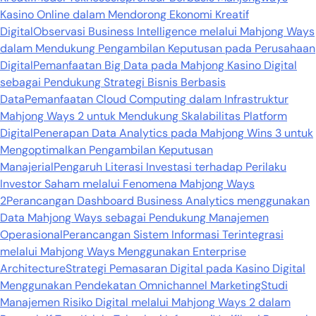
Kasino Online dalam Mendorong Ekonomi Kreatif
Digital
Observasi Business Intelligence melalui Mahjong Ways
dalam Mendukung Pengambilan Keputusan pada Perusahaan
Digital
Pemanfaatan Big Data pada Mahjong Kasino Digital
sebagai Pendukung Strategi Bisnis Berbasis
Data
Pemanfaatan Cloud Computing dalam Infrastruktur
Mahjong Ways 2 untuk Mendukung Skalabilitas Platform
Digital
Penerapan Data Analytics pada Mahjong Wins 3 untuk
Mengoptimalkan Pengambilan Keputusan
Manajerial
Pengaruh Literasi Investasi terhadap Perilaku
Investor Saham melalui Fenomena Mahjong Ways
2
Perancangan Dashboard Business Analytics menggunakan
Data Mahjong Ways sebagai Pendukung Manajemen
Operasional
Perancangan Sistem Informasi Terintegrasi
melalui Mahjong Ways Menggunakan Enterprise
Architecture
Strategi Pemasaran Digital pada Kasino Digital
Menggunakan Pendekatan Omnichannel Marketing
Studi
Manajemen Risiko Digital melalui Mahjong Ways 2 dalam