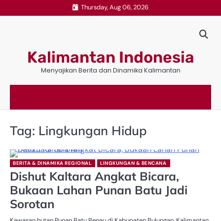
Skip
Thursday, Aug 06, 2026
to
content
Kalimantan Indonesia
Menyajikan Berita dan Dinamika Kalimantan
Tag:
Lingkungan Hidup
BERITA & DINAMIKA REGIONAL
LINGKUNGAN & BENCANA
Dishut Kaltara Angkat Bicara,
Bukaan Lahan Punan Batu Jadi
Sorotan
Kawasan hutan Punan Batu Benau di Kabupaten Bulungan, Kalimantan