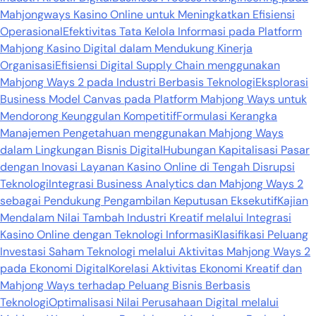
Mahjongways Kasino Online untuk Meningkatkan Efisiensi
Operasional
Efektivitas Tata Kelola Informasi pada Platform
Mahjong Kasino Digital dalam Mendukung Kinerja
Organisasi
Efisiensi Digital Supply Chain menggunakan
Mahjong Ways 2 pada Industri Berbasis Teknologi
Eksplorasi
Business Model Canvas pada Platform Mahjong Ways untuk
Mendorong Keunggulan Kompetitif
Formulasi Kerangka
Manajemen Pengetahuan menggunakan Mahjong Ways
dalam Lingkungan Bisnis Digital
Hubungan Kapitalisasi Pasar
dengan Inovasi Layanan Kasino Online di Tengah Disrupsi
Teknologi
Integrasi Business Analytics dan Mahjong Ways 2
sebagai Pendukung Pengambilan Keputusan Eksekutif
Kajian
Mendalam Nilai Tambah Industri Kreatif melalui Integrasi
Kasino Online dengan Teknologi Informasi
Klasifikasi Peluang
Investasi Saham Teknologi melalui Aktivitas Mahjong Ways 2
pada Ekonomi Digital
Korelasi Aktivitas Ekonomi Kreatif dan
Mahjong Ways terhadap Peluang Bisnis Berbasis
Teknologi
Optimalisasi Nilai Perusahaan Digital melalui