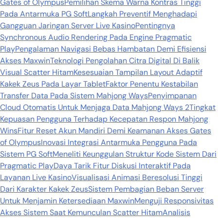
Gates of Olympus
Pemilihan Skema Warna Kontras Tinggi
Pada Antarmuka PG Soft
Langkah Preventif Menghadapi
Gangguan Jaringan Server Live Kasino
Pentingnya
Synchronous Audio Rendering Pada Engine Pragmatic
Play
Pengalaman Navigasi Bebas Hambatan Demi Efisiensi
Akses Maxwin
Teknologi Pengolahan Citra Digital Di Balik
Visual Scatter Hitam
Kesesuaian Tampilan Layout Adaptif
Kakek Zeus Pada Layar Tablet
Faktor Penentu Kestabilan
Transfer Data Pada Sistem Mahjong Ways
Penyimpanan
Cloud Otomatis Untuk Menjaga Data Mahjong Ways 2
Tingkat
Kepuasan Pengguna Terhadap Kecepatan Respon Mahjong
Wins
Fitur Reset Akun Mandiri Demi Keamanan Akses Gates
of Olympus
Inovasi Integrasi Antarmuka Pengguna Pada
Sistem PG Soft
Meneliti Keunggulan Struktur Kode Sistem Dari
Pragmatic Play
Daya Tarik Fitur Diskusi Interaktif Pada
Layanan Live Kasino
Visualisasi Animasi Beresolusi Tinggi
Dari Karakter Kakek Zeus
Sistem Pembagian Beban Server
Untuk Menjamin Ketersediaan Maxwin
Menguji Responsivitas
Akses Sistem Saat Kemunculan Scatter Hitam
Analisis