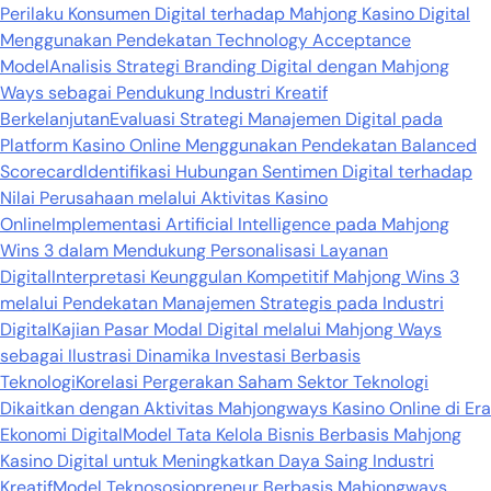
Perilaku Konsumen Digital terhadap Mahjong Kasino Digital
Menggunakan Pendekatan Technology Acceptance
Model
Analisis Strategi Branding Digital dengan Mahjong
Ways sebagai Pendukung Industri Kreatif
Berkelanjutan
Evaluasi Strategi Manajemen Digital pada
Platform Kasino Online Menggunakan Pendekatan Balanced
Scorecard
Identifikasi Hubungan Sentimen Digital terhadap
Nilai Perusahaan melalui Aktivitas Kasino
Online
Implementasi Artificial Intelligence pada Mahjong
Wins 3 dalam Mendukung Personalisasi Layanan
Digital
Interpretasi Keunggulan Kompetitif Mahjong Wins 3
melalui Pendekatan Manajemen Strategis pada Industri
Digital
Kajian Pasar Modal Digital melalui Mahjong Ways
sebagai Ilustrasi Dinamika Investasi Berbasis
Teknologi
Korelasi Pergerakan Saham Sektor Teknologi
Dikaitkan dengan Aktivitas Mahjongways Kasino Online di Era
Ekonomi Digital
Model Tata Kelola Bisnis Berbasis Mahjong
Kasino Digital untuk Meningkatkan Daya Saing Industri
Kreatif
Model Teknososiopreneur Berbasis Mahjongways