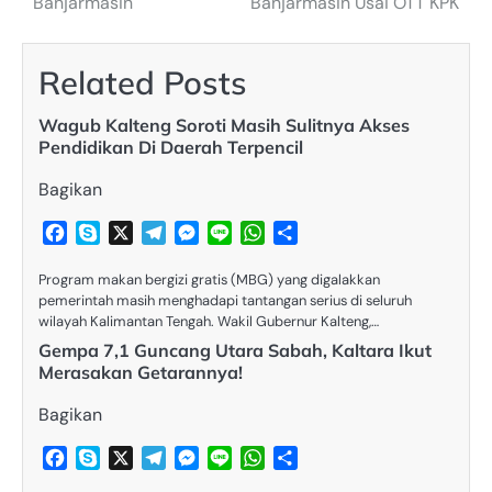
Banjarmasin
Banjarmasin Usai OTT KPK
Related Posts
Wagub Kalteng Soroti Masih Sulitnya Akses
Pendidikan Di Daerah Terpencil
Bagikan
Facebook
Skype
X
Telegram
Messenger
Line
WhatsApp
Share
Program makan bergizi gratis (MBG) yang digalakkan
pemerintah masih menghadapi tantangan serius di seluruh
wilayah Kalimantan Tengah. Wakil Gubernur Kalteng,…
Gempa 7,1 Guncang Utara Sabah, Kaltara Ikut
Merasakan Getarannya!
Bagikan
Facebook
Skype
X
Telegram
Messenger
Line
WhatsApp
Share