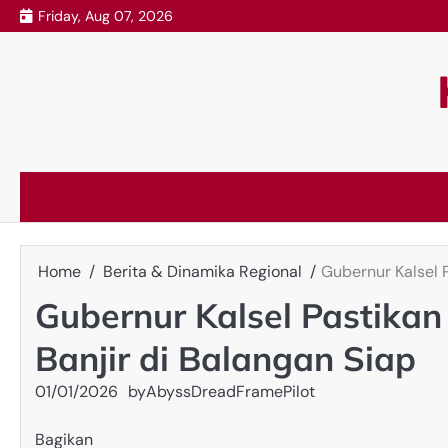
Skip
Friday, Aug 07, 2026
to
content
Home
Berita & Dinamika Regional
Gubernur Kalsel 
Gubernur Kalsel Pastika
Banjir di Balangan Siap
01/01/2026
by
AbyssDreadFramePilot
Bagikan