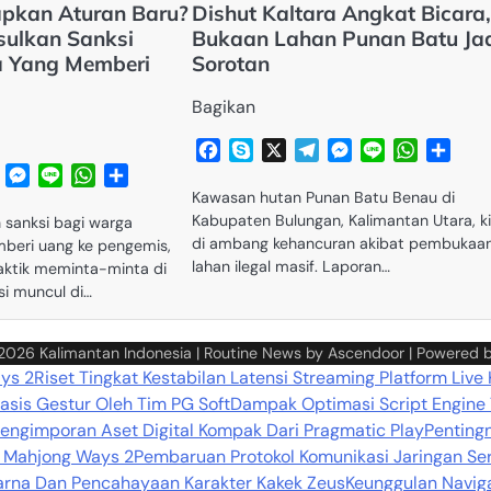
apkan Aturan Baru?
Dishut Kaltara Angkat Bicara
sulkan Sanksi
Bukaan Lahan Punan Batu Ja
 Yang Memberi
Sorotan
Bagikan
Facebook
Skype
X
Telegram
Messenger
Line
WhatsA
Shar
Telegram
Messenger
Line
WhatsApp
Share
Kawasan hutan Punan Batu Benau di
Kabupaten Bulungan, Kalimantan Utara, ki
 sanksi bagi warga
di ambang kehancuran akibat pembukaa
beri uang ke pengemis,
lahan ilegal masif. Laporan…
ktik meminta-minta di
si muncul di…
 2026
Kalimantan Indonesia
| Routine News by
Ascendoor
| Powered 
ays 2
Riset Tingkat Kestabilan Latensi Streaming Platform Live
sis Gestur Oleh Tim PG Soft
Dampak Optimasi Script Engine
Pengimporan Aset Digital Kompak Dari Pragmatic Play
Penting
da Mahjong Ways 2
Pembaruan Protokol Komunikasi Jaringan Se
Warna Dan Pencahayaan Karakter Kakek Zeus
Keunggulan Naviga