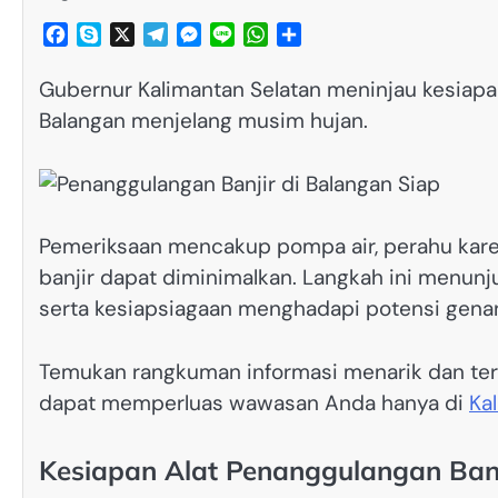
Facebook
Skype
X
Telegram
Messenger
Line
WhatsApp
Share
Gubernur Kalimantan Selatan meninjau kesiapa
Balangan menjelang musim hujan.
Pemeriksaan mencakup pompa air, perahu karet, 
banjir dapat diminimalkan. Langkah ini menun
serta kesiapsiagaan menghadapi potensi genan
Temukan rangkuman informasi menarik dan terp
dapat memperluas wawasan Anda hanya di
Ka
Kesiapan Alat Penanggulangan Banj