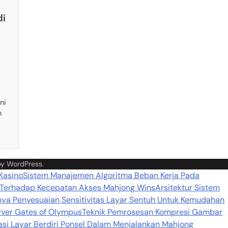
,
di
pp
e
ni
n
by
WordPress
.
 Kasino
Sistem Manajemen Algoritma Beban Kerja Pada
 Terhadap Kecepatan Akses Mahjong Wins
Arsitektur Sistem
nya Penyesuaian Sensitivitas Layar Sentuh Untuk Kemudahan
rver Gates of Olympus
Teknik Pemrosesan Kompresi Gambar
si Layar Berdiri Ponsel Dalam Menjalankan Mahjong