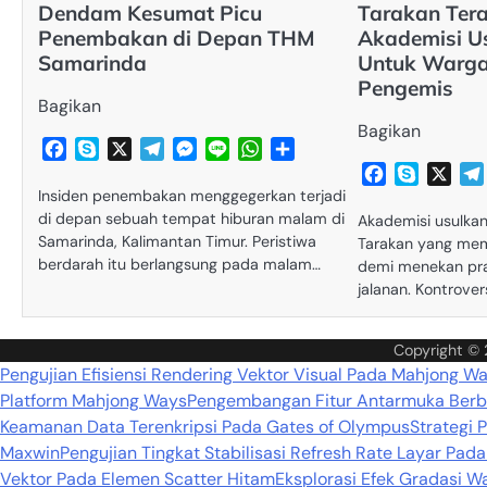
Dendam Kesumat Picu
Tarakan Ter
Penembakan di Depan THM
Akademisi U
Samarinda
Untuk Warga
Pengemis
Bagikan
Bagikan
Facebook
Skype
X
Telegram
Messenger
Line
WhatsApp
Share
Facebook
Skype
X
Insiden penembakan menggegerkan terjadi
di depan sebuah tempat hiburan malam di
Akademisi usulkan
Samarinda, Kalimantan Timur. Peristiwa
Tarakan yang mem
berdarah itu berlangsung pada malam…
demi menekan pra
jalanan. Kontrover
Copyright ©
Pengujian Efisiensi Rendering Vektor Visual Pada Mahjong W
Platform Mahjong Ways
Pengembangan Fitur Antarmuka Berba
Keamanan Data Terenkripsi Pada Gates of Olympus
Strategi 
Maxwin
Pengujian Tingkat Stabilisasi Refresh Rate Layar Pa
Vektor Pada Elemen Scatter Hitam
Eksplorasi Efek Gradasi 