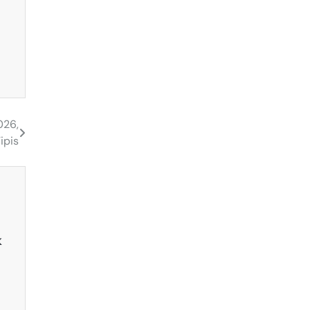
026,
ipis
k