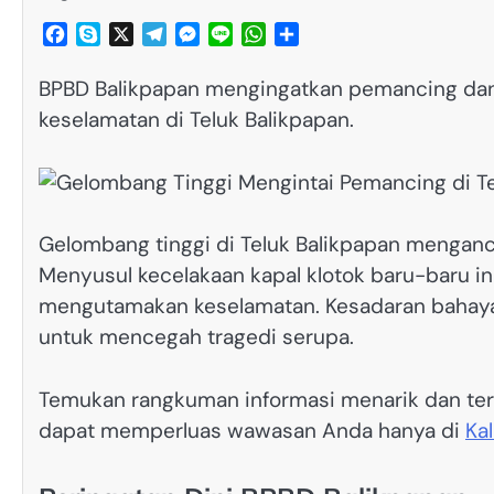
Facebook
Skype
X
Telegram
Messenger
Line
WhatsApp
Share
BPBD Balikpapan mengingatkan pemancing da
keselamatan di Teluk Balikpapan.
Gelombang tinggi di Teluk Balikpapan menganc
Menyusul kecelakaan kapal klotok baru-baru in
mengutamakan keselamatan. Kesadaran bahaya
untuk mencegah tragedi serupa.
Temukan rangkuman informasi menarik dan terp
dapat memperluas wawasan Anda hanya di
Ka