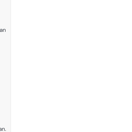
tan
an.