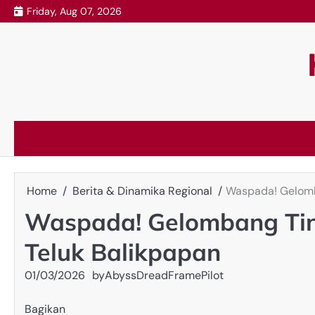
Skip
Friday, Aug 07, 2026
to
content
Home
Berita & Dinamika Regional
Waspada! Gelomb
Waspada! Gelombang Tin
Teluk Balikpapan
01/03/2026
by
AbyssDreadFramePilot
Bagikan