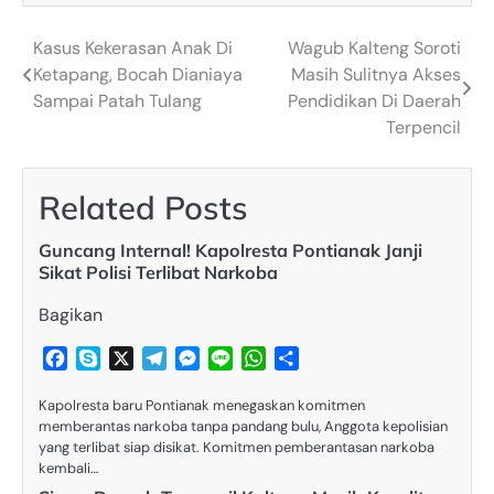
Kasus Kekerasan Anak Di
Wagub Kalteng Soroti
Post
Ketapang, Bocah Dianiaya
Masih Sulitnya Akses
navigation
Sampai Patah Tulang
Pendidikan Di Daerah
Terpencil
Related Posts
Guncang Internal! Kapolresta Pontianak Janji
Sikat Polisi Terlibat Narkoba
Bagikan
Facebook
Skype
X
Telegram
Messenger
Line
WhatsApp
Share
Kapolresta baru Pontianak menegaskan komitmen
memberantas narkoba tanpa pandang bulu, Anggota kepolisian
yang terlibat siap disikat. Komitmen pemberantasan narkoba
kembali…