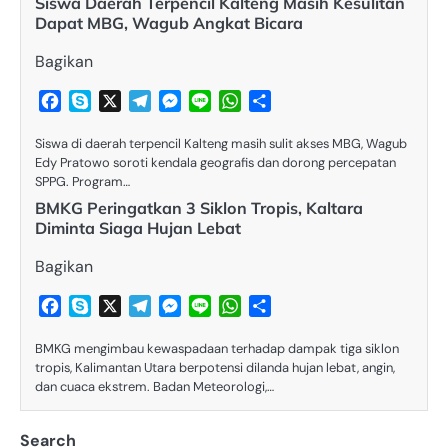
Siswa Daerah Terpencil Kalteng Masih Kesulitan
Dapat MBG, Wagub Angkat Bicara
Bagikan
Facebook
Skype
X
Telegram
Messenger
Line
WhatsApp
Share
Siswa di daerah terpencil Kalteng masih sulit akses MBG, Wagub
Edy Pratowo soroti kendala geografis dan dorong percepatan
SPPG. Program…
BMKG Peringatkan 3 Siklon Tropis, Kaltara
Diminta Siaga Hujan Lebat
Bagikan
Facebook
Skype
X
Telegram
Messenger
Line
WhatsApp
Share
BMKG mengimbau kewaspadaan terhadap dampak tiga siklon
tropis, Kalimantan Utara berpotensi dilanda hujan lebat, angin,
dan cuaca ekstrem. Badan Meteorologi,…
Search