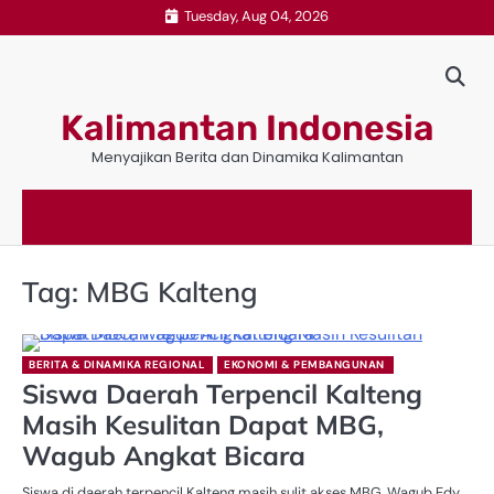
Skip
Tuesday, Aug 04, 2026
to
content
Kalimantan Indonesia
Menyajikan Berita dan Dinamika Kalimantan
Tag:
MBG Kalteng
BERITA & DINAMIKA REGIONAL
EKONOMI & PEMBANGUNAN
Siswa Daerah Terpencil Kalteng
Masih Kesulitan Dapat MBG,
Wagub Angkat Bicara
Siswa di daerah terpencil Kalteng masih sulit akses MBG, Wagub Edy