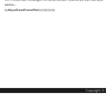
serius.…
by
AbyssDreadFramePilot
02/06/2026
Copyright ©