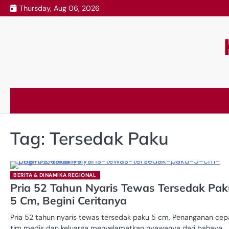
Skip
Thursday, Aug 06, 2026
to
content
Tag:
Tersedak Paku
BERITA & DINAMIKA REGIONAL
Pria 52 Tahun Nyaris Tewas Tersedak Pa
5 Cm, Begini Ceritanya
Pria 52 tahun nyaris tewas tersedak paku 5 cm, Penanganan cep
tim medis dan keluarga menyelamatkan nyawanya dari bahaya