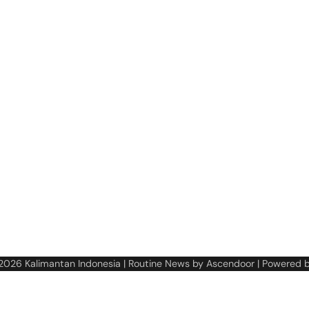
 2026
Kalimantan Indonesia
| Routine News by
Ascendoor
| Powered 