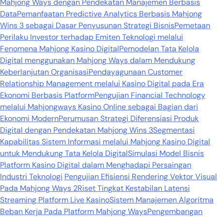
Mahjong Ways dengan Pendekatan Manajemen Berbasis
Data
Pemanfaatan Predictive Analytics Berbasis Mahjong
Wins 3 sebagai Dasar Penyusunan Strategi Bisnis
Pemetaan
Perilaku Investor terhadap Emiten Teknologi melalui
Fenomena Mahjong Kasino Digital
Pemodelan Tata Kelola
Digital menggunakan Mahjong Ways dalam Mendukung
Keberlanjutan Organisasi
Pendayagunaan Customer
Relationship Management melalui Kasino Digital pada Era
Ekonomi Berbasis Platform
Pengujian Financial Technology
melalui Mahjongways Kasino Online sebagai Bagian dari
Ekonomi Modern
Perumusan Strategi Diferensiasi Produk
Digital dengan Pendekatan Mahjong Wins 3
Segmentasi
Kapabilitas Sistem Informasi melalui Mahjong Kasino Digital
untuk Mendukung Tata Kelola Digital
Simulasi Model Bisnis
Platform Kasino Digital dalam Menghadapi Persaingan
Industri Teknologi
Pengujian Efisiensi Rendering Vektor Visual
Pada Mahjong Ways 2
Riset Tingkat Kestabilan Latensi
Streaming Platform Live Kasino
Sistem Manajemen Algoritma
Beban Kerja Pada Platform Mahjong Ways
Pengembangan