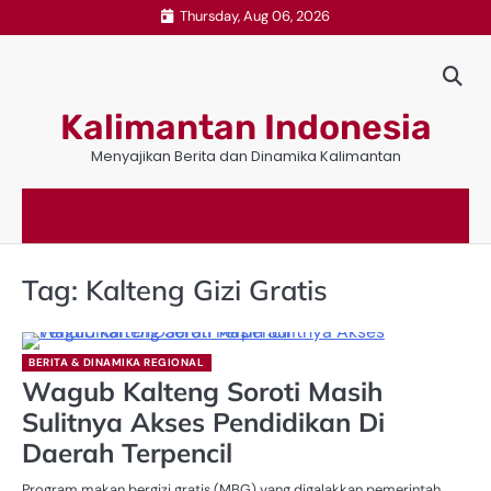
Skip
Thursday, Aug 06, 2026
to
content
Kalimantan Indonesia
Menyajikan Berita dan Dinamika Kalimantan
Tag:
Kalteng Gizi Gratis
BERITA & DINAMIKA REGIONAL
Wagub Kalteng Soroti Masih
Sulitnya Akses Pendidikan Di
Daerah Terpencil
Program makan bergizi gratis (MBG) yang digalakkan pemerintah