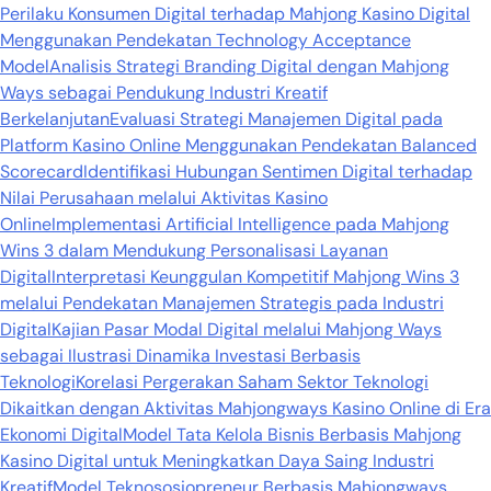
Perilaku Konsumen Digital terhadap Mahjong Kasino Digital
Menggunakan Pendekatan Technology Acceptance
Model
Analisis Strategi Branding Digital dengan Mahjong
Ways sebagai Pendukung Industri Kreatif
Berkelanjutan
Evaluasi Strategi Manajemen Digital pada
Platform Kasino Online Menggunakan Pendekatan Balanced
Scorecard
Identifikasi Hubungan Sentimen Digital terhadap
Nilai Perusahaan melalui Aktivitas Kasino
Online
Implementasi Artificial Intelligence pada Mahjong
Wins 3 dalam Mendukung Personalisasi Layanan
Digital
Interpretasi Keunggulan Kompetitif Mahjong Wins 3
melalui Pendekatan Manajemen Strategis pada Industri
Digital
Kajian Pasar Modal Digital melalui Mahjong Ways
sebagai Ilustrasi Dinamika Investasi Berbasis
Teknologi
Korelasi Pergerakan Saham Sektor Teknologi
Dikaitkan dengan Aktivitas Mahjongways Kasino Online di Era
Ekonomi Digital
Model Tata Kelola Bisnis Berbasis Mahjong
Kasino Digital untuk Meningkatkan Daya Saing Industri
Kreatif
Model Teknososiopreneur Berbasis Mahjongways