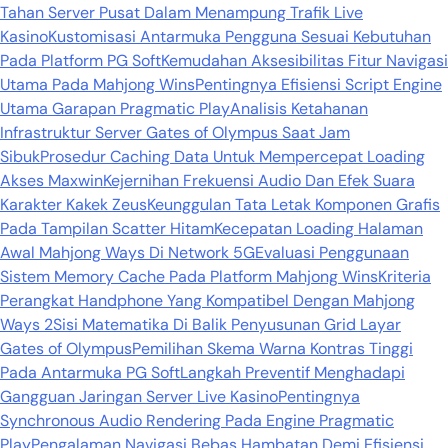
Tahan Server Pusat Dalam Menampung Trafik Live
Kasino
Kustomisasi Antarmuka Pengguna Sesuai Kebutuhan
Pada Platform PG Soft
Kemudahan Aksesibilitas Fitur Navigasi
Utama Pada Mahjong Wins
Pentingnya Efisiensi Script Engine
Utama Garapan Pragmatic Play
Analisis Ketahanan
Infrastruktur Server Gates of Olympus Saat Jam
Sibuk
Prosedur Caching Data Untuk Mempercepat Loading
Akses Maxwin
Kejernihan Frekuensi Audio Dan Efek Suara
Karakter Kakek Zeus
Keunggulan Tata Letak Komponen Grafis
Pada Tampilan Scatter Hitam
Kecepatan Loading Halaman
Awal Mahjong Ways Di Network 5G
Evaluasi Penggunaan
Sistem Memory Cache Pada Platform Mahjong Wins
Kriteria
Perangkat Handphone Yang Kompatibel Dengan Mahjong
Ways 2
Sisi Matematika Di Balik Penyusunan Grid Layar
Gates of Olympus
Pemilihan Skema Warna Kontras Tinggi
Pada Antarmuka PG Soft
Langkah Preventif Menghadapi
Gangguan Jaringan Server Live Kasino
Pentingnya
Synchronous Audio Rendering Pada Engine Pragmatic
Play
Pengalaman Navigasi Bebas Hambatan Demi Efisiensi