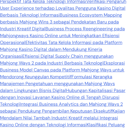
Perspektif Tata Kelola Teknologi Informasi
Verifikasi Pengaruh
User Experience terhadap Loyalitas Pengguna Kasino Digital
Berbasis Teknologi Informasi
Business Ecosystem Mapping
berbasis Mahjong Wins 3 sebagai Pendekatan Baru pada
Industri Kreatif Digital
Business Process Reengineering pada
Mahjongways Kasino Online untuk Meningkatkan Efisiensi
Operasional
Efektivitas Tata Kelola Informasi pada Platform
Mahjong Kasino Digital dalam Mendukung Kinerja
Organisasi
Efisiensi Digital Supply Chain menggunakan
Mahjong Ways 2 pada Industri Berbasis Teknologi
Eksplorasi
Business Model Canvas pada Platform Mahjong Ways untuk
Mendorong Keunggulan Kompetitif
Formulasi Kerangka
Manajemen Pengetahuan menggunakan Mahjong Ways
dalam Lingkungan Bisnis Digital
Hubungan Kapitalisasi Pasar
dengan Inovasi Layanan Kasino Online di Tengah Disrupsi
Teknologi
Integrasi Business Analytics dan Mahjong Ways 2
sebagai Pendukung Pengambilan Keputusan Eksekutif
Kajian
Mendalam Nilai Tambah Industri Kreatif melalui Integrasi
Kasino Online dengan Teknologi Informasi
Klasifikasi Peluang