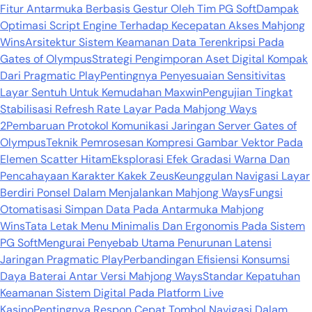
Fitur Antarmuka Berbasis Gestur Oleh Tim PG Soft
Dampak
Optimasi Script Engine Terhadap Kecepatan Akses Mahjong
Wins
Arsitektur Sistem Keamanan Data Terenkripsi Pada
Gates of Olympus
Strategi Pengimporan Aset Digital Kompak
Dari Pragmatic Play
Pentingnya Penyesuaian Sensitivitas
Layar Sentuh Untuk Kemudahan Maxwin
Pengujian Tingkat
Stabilisasi Refresh Rate Layar Pada Mahjong Ways
2
Pembaruan Protokol Komunikasi Jaringan Server Gates of
Olympus
Teknik Pemrosesan Kompresi Gambar Vektor Pada
Elemen Scatter Hitam
Eksplorasi Efek Gradasi Warna Dan
Pencahayaan Karakter Kakek Zeus
Keunggulan Navigasi Layar
Berdiri Ponsel Dalam Menjalankan Mahjong Ways
Fungsi
Otomatisasi Simpan Data Pada Antarmuka Mahjong
Wins
Tata Letak Menu Minimalis Dan Ergonomis Pada Sistem
PG Soft
Mengurai Penyebab Utama Penurunan Latensi
Jaringan Pragmatic Play
Perbandingan Efisiensi Konsumsi
Daya Baterai Antar Versi Mahjong Ways
Standar Kepatuhan
Keamanan Sistem Digital Pada Platform Live
Kasino
Pentingnya Respon Cepat Tombol Navigasi Dalam