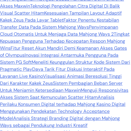
Akses Maxwin
Teknologi Pengolahan Citra Digital Di Balik
Visual Scatter Hitam
Kesesuaian Tampilan Layout Adaptif
Kakek Zeus Pada Layar Tablet
Faktor Penentu Kestabilan
Transfer Data Pada Sistem Mahjong Ways
Penyimpanan
Cloud Otomatis Untuk Menjaga Data Mahjong Ways 2
Tingkat
Kepuasan Pengguna Terhadap Kecepatan Respon Mahjong
Wins
Fitur Reset Akun Mandiri Demi Keamanan Akses Gates
of Olympus
Inovasi Integrasi Antarmuka Pengguna Pada
Sistem PG Soft
Meneliti Keunggulan Struktur Kode Sistem Dari
Pragmatic Play
Daya Tarik Fitur Diskusi Interaktif Pada
Layanan Live Kasino
Visualisasi Animasi Beresolusi Tinggi
Dari Karakter Kakek Zeus
Sistem Pembagian Beban Server
Untuk Menjamin Ketersediaan Maxwin
Menguji Responsivitas
Akses Sistem Saat Kemunculan Scatter Hitam
Analisis
Perilaku Konsumen Digital terhadap Mahjong Kasino Digital
Menggunakan Pendekatan Technology Acceptance
Model
Analisis Strategi Branding Digital dengan Mahjong
Ways sebagai Pendukung Industri Kreatif