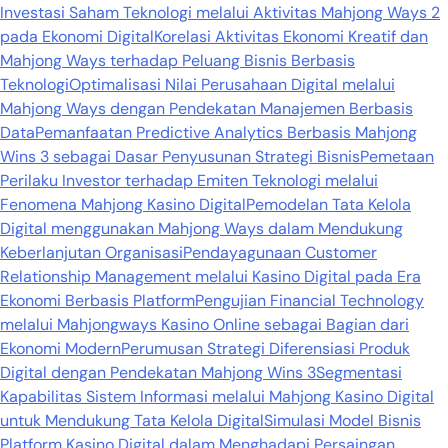
Investasi Saham Teknologi melalui Aktivitas Mahjong Ways 2
pada Ekonomi Digital
Korelasi Aktivitas Ekonomi Kreatif dan
Mahjong Ways terhadap Peluang Bisnis Berbasis
Teknologi
Optimalisasi Nilai Perusahaan Digital melalui
Mahjong Ways dengan Pendekatan Manajemen Berbasis
Data
Pemanfaatan Predictive Analytics Berbasis Mahjong
Wins 3 sebagai Dasar Penyusunan Strategi Bisnis
Pemetaan
Perilaku Investor terhadap Emiten Teknologi melalui
Fenomena Mahjong Kasino Digital
Pemodelan Tata Kelola
Digital menggunakan Mahjong Ways dalam Mendukung
Keberlanjutan Organisasi
Pendayagunaan Customer
Relationship Management melalui Kasino Digital pada Era
Ekonomi Berbasis Platform
Pengujian Financial Technology
melalui Mahjongways Kasino Online sebagai Bagian dari
Ekonomi Modern
Perumusan Strategi Diferensiasi Produk
Digital dengan Pendekatan Mahjong Wins 3
Segmentasi
Kapabilitas Sistem Informasi melalui Mahjong Kasino Digital
untuk Mendukung Tata Kelola Digital
Simulasi Model Bisnis
Platform Kasino Digital dalam Menghadapi Persaingan