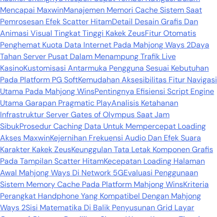
Mencapai Maxwin
Manajemen Memori Cache Sistem Saat
Pemrosesan Efek Scatter Hitam
Detail Desain Grafis Dan
Animasi Visual Tingkat Tinggi Kakek Zeus
Fitur Otomatis
Penghemat Kuota Data Internet Pada Mahjong Ways 2
Daya
Tahan Server Pusat Dalam Menampung Trafik Live
Kasino
Kustomisasi Antarmuka Pengguna Sesuai Kebutuhan
Pada Platform PG Soft
Kemudahan Aksesibilitas Fitur Navigasi
Utama Pada Mahjong Wins
Pentingnya Efisiensi Script Engine
Utama Garapan Pragmatic Play
Analisis Ketahanan
Infrastruktur Server Gates of Olympus Saat Jam
Sibuk
Prosedur Caching Data Untuk Mempercepat Loading
Akses Maxwin
Kejernihan Frekuensi Audio Dan Efek Suara
Karakter Kakek Zeus
Keunggulan Tata Letak Komponen Grafis
Pada Tampilan Scatter Hitam
Kecepatan Loading Halaman
Awal Mahjong Ways Di Network 5G
Evaluasi Penggunaan
Sistem Memory Cache Pada Platform Mahjong Wins
Kriteria
Perangkat Handphone Yang Kompatibel Dengan Mahjong
Ways 2
Sisi Matematika Di Balik Penyusunan Grid Layar