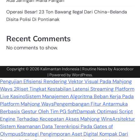
Ada Jaringan Mafia Pangan
Operasi Besar! 23 Ton Bawang Ilegal Dari China–Belanda
Disita Polisi Di Pontianak
Recent Comments
No comments to show.
Copyright © 2026
Kalimantan Indonesia
| Routine News by
Ascendoor
| Powered by
WordPress
.
Pengujian Efisiensi Rendering Vektor Visual Pada Mahjong
Ways 2
Riset Tingkat Kestabilan Latensi Streaming Platform
Live Kasino
Sistem Manajemen Algoritma Beban Kerja Pada
Platform Mahjong Ways
Pengembangan Fitur Antarmuka
Berbasis Gestur Oleh Tim PG Soft
Dampak Optimasi Script
Engine Terhadap Kecepatan Akses Mahjong Wins
Arsitektur
Sistem Keamanan Data Terenkripsi Pada Gates of
Olympus
Strategi Pengimporan Aset Digital Kompak Dari