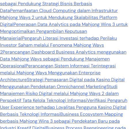
sebagai Pendukung Strategi Bisnis Berbasis
Data
Pemanfaatan Cloud Computing dalam Infrastruktur
Mahjong Ways 2 untuk Mendukung Skalabilitas Platform
Digital
Penerapan Data Analytics pada Mahjong Wins 3 untuk
Mengoptimalkan Pengambilan Keputusan
Manajerial
Pengaruh Literasi Investasi terhadap Perilaku
Investor Saham melalui Fenomena Mahjong Ways
2
Perancangan Dashboard Business Analytics menggunakan
Data Mahjong Ways sebagai Pendukung Manajemen
Operasional
Perancangan Sistem Informasi Terintegrasi
melalui Mahjong Ways Menggunakan Enterprise
Architecture
Strategi Pemasaran Digital pada Kasino Digital
Menggunakan Pendekatan Omnichannel Marketing
Studi
Manajemen Risiko Digital melalui Mahjong Ways 2 dalam
Perspektif Tata Kelola Teknologi Informasi
Verifikasi Pengaruh
User Experience terhadap Loyalitas Pengguna Kasino Digital
Berbasis Teknologi Informasi
Business Ecosystem Mapping
berbasis Mahjong Wins 3 sebagai Pendekatan Baru pada
Industri Kreatif Digital
Business Process Reengineering pada