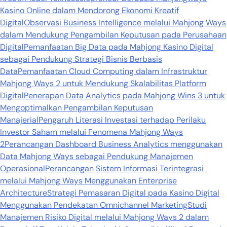
Kasino Online dalam Mendorong Ekonomi Kreatif
Digital
Observasi Business Intelligence melalui Mahjong Ways
dalam Mendukung Pengambilan Keputusan pada Perusahaan
Digital
Pemanfaatan Big Data pada Mahjong Kasino Digital
sebagai Pendukung Strategi Bisnis Berbasis
Data
Pemanfaatan Cloud Computing dalam Infrastruktur
Mahjong Ways 2 untuk Mendukung Skalabilitas Platform
Digital
Penerapan Data Analytics pada Mahjong Wins 3 untuk
Mengoptimalkan Pengambilan Keputusan
Manajerial
Pengaruh Literasi Investasi terhadap Perilaku
Investor Saham melalui Fenomena Mahjong Ways
2
Perancangan Dashboard Business Analytics menggunakan
Data Mahjong Ways sebagai Pendukung Manajemen
Operasional
Perancangan Sistem Informasi Terintegrasi
melalui Mahjong Ways Menggunakan Enterprise
Architecture
Strategi Pemasaran Digital pada Kasino Digital
Menggunakan Pendekatan Omnichannel Marketing
Studi
Manajemen Risiko Digital melalui Mahjong Ways 2 dalam