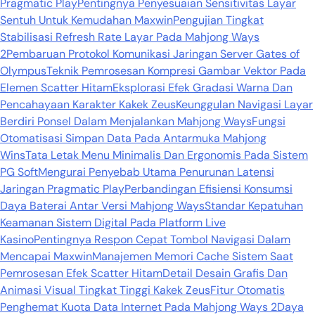
Pragmatic Play
Pentingnya Penyesuaian Sensitivitas Layar
Sentuh Untuk Kemudahan Maxwin
Pengujian Tingkat
Stabilisasi Refresh Rate Layar Pada Mahjong Ways
2
Pembaruan Protokol Komunikasi Jaringan Server Gates of
Olympus
Teknik Pemrosesan Kompresi Gambar Vektor Pada
Elemen Scatter Hitam
Eksplorasi Efek Gradasi Warna Dan
Pencahayaan Karakter Kakek Zeus
Keunggulan Navigasi Layar
Berdiri Ponsel Dalam Menjalankan Mahjong Ways
Fungsi
Otomatisasi Simpan Data Pada Antarmuka Mahjong
Wins
Tata Letak Menu Minimalis Dan Ergonomis Pada Sistem
PG Soft
Mengurai Penyebab Utama Penurunan Latensi
Jaringan Pragmatic Play
Perbandingan Efisiensi Konsumsi
Daya Baterai Antar Versi Mahjong Ways
Standar Kepatuhan
Keamanan Sistem Digital Pada Platform Live
Kasino
Pentingnya Respon Cepat Tombol Navigasi Dalam
Mencapai Maxwin
Manajemen Memori Cache Sistem Saat
Pemrosesan Efek Scatter Hitam
Detail Desain Grafis Dan
Animasi Visual Tingkat Tinggi Kakek Zeus
Fitur Otomatis
Penghemat Kuota Data Internet Pada Mahjong Ways 2
Daya