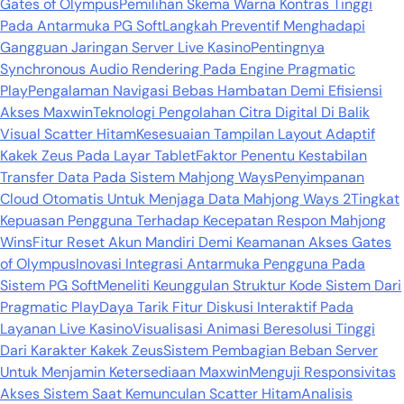
Gates of Olympus
Pemilihan Skema Warna Kontras Tinggi
Pada Antarmuka PG Soft
Langkah Preventif Menghadapi
Gangguan Jaringan Server Live Kasino
Pentingnya
Synchronous Audio Rendering Pada Engine Pragmatic
Play
Pengalaman Navigasi Bebas Hambatan Demi Efisiensi
Akses Maxwin
Teknologi Pengolahan Citra Digital Di Balik
Visual Scatter Hitam
Kesesuaian Tampilan Layout Adaptif
Kakek Zeus Pada Layar Tablet
Faktor Penentu Kestabilan
Transfer Data Pada Sistem Mahjong Ways
Penyimpanan
Cloud Otomatis Untuk Menjaga Data Mahjong Ways 2
Tingkat
Kepuasan Pengguna Terhadap Kecepatan Respon Mahjong
Wins
Fitur Reset Akun Mandiri Demi Keamanan Akses Gates
of Olympus
Inovasi Integrasi Antarmuka Pengguna Pada
Sistem PG Soft
Meneliti Keunggulan Struktur Kode Sistem Dari
Pragmatic Play
Daya Tarik Fitur Diskusi Interaktif Pada
Layanan Live Kasino
Visualisasi Animasi Beresolusi Tinggi
Dari Karakter Kakek Zeus
Sistem Pembagian Beban Server
Untuk Menjamin Ketersediaan Maxwin
Menguji Responsivitas
Akses Sistem Saat Kemunculan Scatter Hitam
Analisis