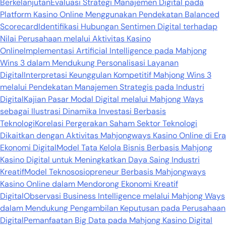
Berkelanjutan
Evaluasi Strategi Manajemen Digital pada
Platform Kasino Online Menggunakan Pendekatan Balanced
Scorecard
Identifikasi Hubungan Sentimen Digital terhadap
Nilai Perusahaan melalui Aktivitas Kasino
Online
Implementasi Artificial Intelligence pada Mahjong
Wins 3 dalam Mendukung Personalisasi Layanan
Digital
Interpretasi Keunggulan Kompetitif Mahjong Wins 3
melalui Pendekatan Manajemen Strategis pada Industri
Digital
Kajian Pasar Modal Digital melalui Mahjong Ways
sebagai Ilustrasi Dinamika Investasi Berbasis
Teknologi
Korelasi Pergerakan Saham Sektor Teknologi
Dikaitkan dengan Aktivitas Mahjongways Kasino Online di Era
Ekonomi Digital
Model Tata Kelola Bisnis Berbasis Mahjong
Kasino Digital untuk Meningkatkan Daya Saing Industri
Kreatif
Model Teknososiopreneur Berbasis Mahjongways
Kasino Online dalam Mendorong Ekonomi Kreatif
Digital
Observasi Business Intelligence melalui Mahjong Ways
dalam Mendukung Pengambilan Keputusan pada Perusahaan
Digital
Pemanfaatan Big Data pada Mahjong Kasino Digital