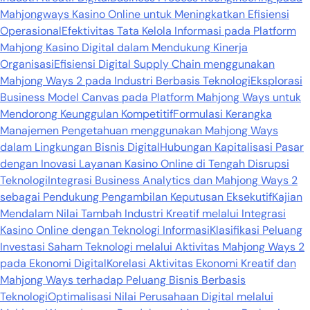
Mahjongways Kasino Online untuk Meningkatkan Efisiensi
Operasional
Efektivitas Tata Kelola Informasi pada Platform
Mahjong Kasino Digital dalam Mendukung Kinerja
Organisasi
Efisiensi Digital Supply Chain menggunakan
Mahjong Ways 2 pada Industri Berbasis Teknologi
Eksplorasi
Business Model Canvas pada Platform Mahjong Ways untuk
Mendorong Keunggulan Kompetitif
Formulasi Kerangka
Manajemen Pengetahuan menggunakan Mahjong Ways
dalam Lingkungan Bisnis Digital
Hubungan Kapitalisasi Pasar
dengan Inovasi Layanan Kasino Online di Tengah Disrupsi
Teknologi
Integrasi Business Analytics dan Mahjong Ways 2
sebagai Pendukung Pengambilan Keputusan Eksekutif
Kajian
Mendalam Nilai Tambah Industri Kreatif melalui Integrasi
Kasino Online dengan Teknologi Informasi
Klasifikasi Peluang
Investasi Saham Teknologi melalui Aktivitas Mahjong Ways 2
pada Ekonomi Digital
Korelasi Aktivitas Ekonomi Kreatif dan
Mahjong Ways terhadap Peluang Bisnis Berbasis
Teknologi
Optimalisasi Nilai Perusahaan Digital melalui