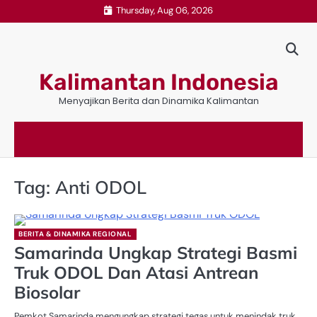
Skip
Thursday, Aug 06, 2026
to
content
Kalimantan Indonesia
Menyajikan Berita dan Dinamika Kalimantan
Tag:
Anti ODOL
BERITA & DINAMIKA REGIONAL
Samarinda Ungkap Strategi Basmi
Truk ODOL Dan Atasi Antrean
Biosolar
Pemkot Samarinda mengungkap strategi tegas untuk menindak truk