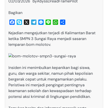
02/03/2026
by
AbyssDreadFramePilot
Bagikan
Facebook
Skype
X
Telegram
Messenger
Line
WhatsApp
Share
Kejadian mengejutkan terjadi di Kalimantan Barat
ketika SMPN 3 Sungai Raya menjadi sasaran
lemparan bom molotov.
Insiden ini menimbulkan kepanikan bagi siswa,
guru, dan warga sekitar, namun pihak kepolisian
bergerak cepat untuk mengamankan pelaku.
Peristiwa ini menjadi pengingat pentingnya
keamanan sekolah dan kewaspadaan terhadap
potensi aksi kriminal di lingkungan pendidikan.