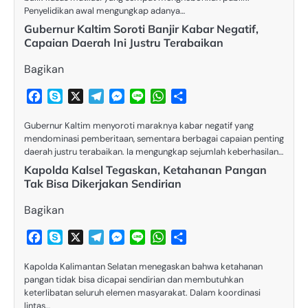
Penyelidikan awal mengungkap adanya…
Gubernur Kaltim Soroti Banjir Kabar Negatif,
Capaian Daerah Ini Justru Terabaikan
Bagikan
Facebook
Skype
X
Telegram
Messenger
Line
WhatsApp
Share
Gubernur Kaltim menyoroti maraknya kabar negatif yang
mendominasi pemberitaan, sementara berbagai capaian penting
daerah justru terabaikan. Ia mengungkap sejumlah keberhasilan…
Kapolda Kalsel Tegaskan, Ketahanan Pangan
Tak Bisa Dikerjakan Sendirian
Bagikan
Facebook
Skype
X
Telegram
Messenger
Line
WhatsApp
Share
Kapolda Kalimantan Selatan menegaskan bahwa ketahanan
pangan tidak bisa dicapai sendirian dan membutuhkan
keterlibatan seluruh elemen masyarakat. Dalam koordinasi
lintas…