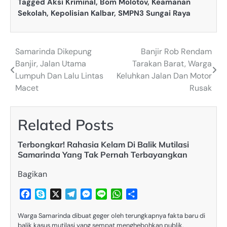
Tagged
Aksi Kriminal
,
Bom Molotov
,
Keamanan
Sekolah
,
Kepolisian Kalbar
,
SMPN3 Sungai Raya
Samarinda Dikepung
Banjir Rob Rendam
Post
Banjir, Jalan Utama
Tarakan Barat, Warga
navigation
Lumpuh Dan Lalu Lintas
Keluhkan Jalan Dan Motor
Macet
Rusak
Related Posts
Terbongkar! Rahasia Kelam Di Balik Mutilasi
Samarinda Yang Tak Pernah Terbayangkan
Bagikan
Facebook
Skype
X
Telegram
Messenger
Line
WhatsApp
Share
Warga Samarinda dibuat geger oleh terungkapnya fakta baru di
balik kasus mutilasi yang sempat menghebohkan publik.