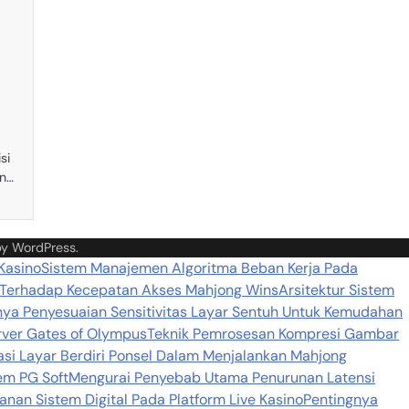
pp
e
si
an…
by
WordPress
.
 Kasino
Sistem Manajemen Algoritma Beban Kerja Pada
 Terhadap Kecepatan Akses Mahjong Wins
Arsitektur Sistem
nya Penyesuaian Sensitivitas Layar Sentuh Untuk Kemudahan
rver Gates of Olympus
Teknik Pemrosesan Kompresi Gambar
si Layar Berdiri Ponsel Dalam Menjalankan Mahjong
em PG Soft
Mengurai Penyebab Utama Penurunan Latensi
nan Sistem Digital Pada Platform Live Kasino
Pentingnya