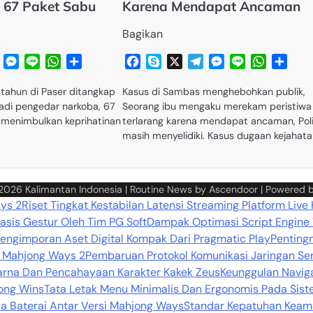
 67 Paket Sabu
Karena Mendapat Ancaman
Bagikan
Telegram
Messenger
Line
WhatsApp
Share
Facebook
Skype
X
Telegram
Messenger
Line
WhatsA
Shar
tahun di Paser ditangkap
Kasus di Sambas menghebohkan publik,
jadi pengedar narkoba, 67
Seorang ibu mengaku merekam peristiwa
, menimbulkan keprihatinan
terlarang karena mendapat ancaman, Poli
masih menyelidiki. Kasus dugaan kejahat
 2026
Kalimantan Indonesia
| Routine News by
Ascendoor
| Powered 
ays 2
Riset Tingkat Kestabilan Latensi Streaming Platform Live
sis Gestur Oleh Tim PG Soft
Dampak Optimasi Script Engine
Pengimporan Aset Digital Kompak Dari Pragmatic Play
Penting
da Mahjong Ways 2
Pembaruan Protokol Komunikasi Jaringan Se
Warna Dan Pencahayaan Karakter Kakek Zeus
Keunggulan Naviga
ong Wins
Tata Letak Menu Minimalis Dan Ergonomis Pada Sist
a Baterai Antar Versi Mahjong Ways
Standar Kepatuhan Keama