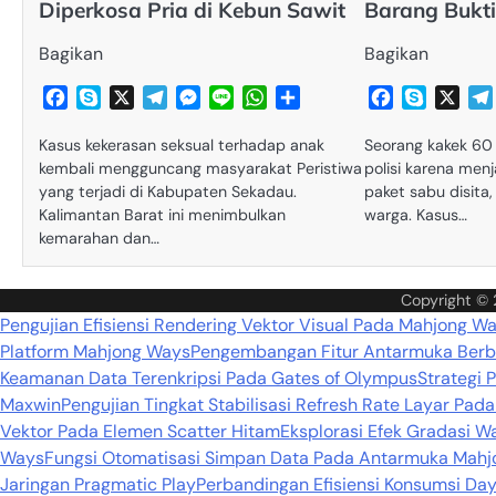
Diperkosa Pria di Kebun Sawit
Barang Bukti
Bagikan
Bagikan
Facebook
Skype
X
Telegram
Messenger
Line
WhatsApp
Share
Facebook
Skype
X
Kasus kekerasan seksual terhadap anak
Seorang kakek 60 
kembali mengguncang masyarakat Peristiwa
polisi karena men
yang terjadi di Kabupaten Sekadau.
paket sabu disita
Kalimantan Barat ini menimbulkan
warga. Kasus…
kemarahan dan…
Copyright ©
Pengujian Efisiensi Rendering Vektor Visual Pada Mahjong W
Platform Mahjong Ways
Pengembangan Fitur Antarmuka Berba
Keamanan Data Terenkripsi Pada Gates of Olympus
Strategi 
Maxwin
Pengujian Tingkat Stabilisasi Refresh Rate Layar Pa
Vektor Pada Elemen Scatter Hitam
Eksplorasi Efek Gradasi 
Ways
Fungsi Otomatisasi Simpan Data Pada Antarmuka Mahj
Jaringan Pragmatic Play
Perbandingan Efisiensi Konsumsi Day