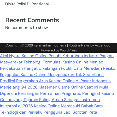
Disita Polisi Di Pontianak
Recent Comments
No comments to show.
Copyright © 2026
Kalimantan Indonesia
| Routine News by
Ascendoor
| Powered by
WordPress
.
Aksi Nyata Kasino Online Penuhi Kebutuhan Industri Pangan
Masyarakat
Teknologi Formulasi Kasino Online Menjadi
Percakapan Hangat Dikalangan Publik
Cara Meredam Resiko
Kegagalan Kasino Online Menggunakan Trik Sederhana
Prediksi Pergerakan Arus Kasino Online di Pasar Indonesia
Menjelang Q4 2026
Klasemen Game Online Saat Ini Mulai
Dipenuhi Persaingan Permainan Pragmatic
Peringkat Kasino
Online yang Dijamin Paling Aman Sebagai Instrumen
Investasi di 2026
Kasino Online Memasuki Babak Baru
Teknologi dan Perilaku Pengguna Jadi Sorotan
Peta