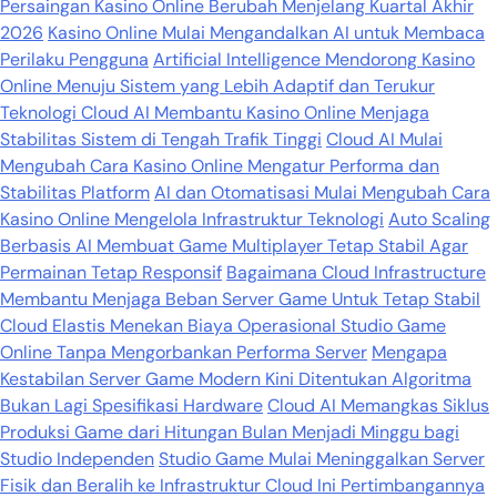
Persaingan Kasino Online Berubah Menjelang Kuartal Akhir
2026
Kasino Online Mulai Mengandalkan AI untuk Membaca
Perilaku Pengguna
Artificial Intelligence Mendorong Kasino
Online Menuju Sistem yang Lebih Adaptif dan Terukur
Teknologi Cloud AI Membantu Kasino Online Menjaga
Stabilitas Sistem di Tengah Trafik Tinggi
Cloud AI Mulai
Mengubah Cara Kasino Online Mengatur Performa dan
Stabilitas Platform
AI dan Otomatisasi Mulai Mengubah Cara
Kasino Online Mengelola Infrastruktur Teknologi
Auto Scaling
Berbasis AI Membuat Game Multiplayer Tetap Stabil Agar
Permainan Tetap Responsif
Bagaimana Cloud Infrastructure
Membantu Menjaga Beban Server Game Untuk Tetap Stabil
Cloud Elastis Menekan Biaya Operasional Studio Game
Online Tanpa Mengorbankan Performa Server
Mengapa
Kestabilan Server Game Modern Kini Ditentukan Algoritma
Bukan Lagi Spesifikasi Hardware
Cloud AI Memangkas Siklus
Produksi Game dari Hitungan Bulan Menjadi Minggu bagi
Studio Independen
Studio Game Mulai Meninggalkan Server
Fisik dan Beralih ke Infrastruktur Cloud Ini Pertimbangannya