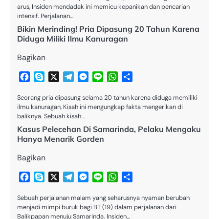
arus, Insiden mendadak ini memicu kepanikan dan pencarian
intensif. Perjalanan…
Bikin Merinding! Pria Dipasung 20 Tahun Karena
Diduga Miliki Ilmu Kanuragan
Bagikan
Facebook
Skype
X
Telegram
Messenger
Line
WhatsApp
Share
Seorang pria dipasung selama 20 tahun karena diduga memiliki
ilmu kanuragan, Kisah ini mengungkap fakta mengerikan di
baliknya. Sebuah kisah…
Kasus Pelecehan Di Samarinda, Pelaku Mengaku
Hanya Menarik Gorden
Bagikan
Facebook
Skype
X
Telegram
Messenger
Line
WhatsApp
Share
Sebuah perjalanan malam yang seharusnya nyaman berubah
menjadi mimpi buruk bagi BT (19) dalam perjalanan dari
Balikpapan menuju Samarinda. Insiden…