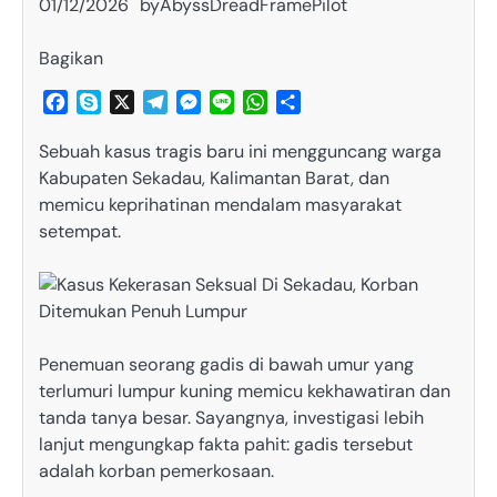
01/12/2026
by
AbyssDreadFramePilot
Bagikan
Facebook
Skype
X
Telegram
Messenger
Line
WhatsApp
Share
Sebuah kasus tragis baru ini mengguncang warga
Kabupaten Sekadau, Kalimantan Barat, dan
memicu keprihatinan mendalam masyarakat
setempat.
Penemuan seorang gadis di bawah umur yang
terlumuri lumpur kuning memicu kekhawatiran dan
tanda tanya besar. ​Sayangnya, investigasi lebih
lanjut mengungkap fakta pahit: gadis tersebut
adalah korban pemerkosaan.​