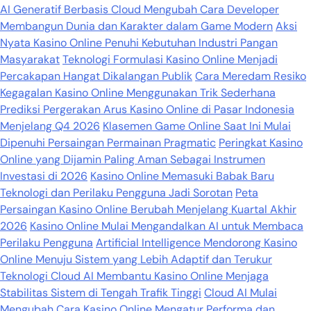
AI Generatif Berbasis Cloud Mengubah Cara Developer
Membangun Dunia dan Karakter dalam Game Modern
Aksi
Nyata Kasino Online Penuhi Kebutuhan Industri Pangan
Masyarakat
Teknologi Formulasi Kasino Online Menjadi
Percakapan Hangat Dikalangan Publik
Cara Meredam Resiko
Kegagalan Kasino Online Menggunakan Trik Sederhana
Prediksi Pergerakan Arus Kasino Online di Pasar Indonesia
Menjelang Q4 2026
Klasemen Game Online Saat Ini Mulai
Dipenuhi Persaingan Permainan Pragmatic
Peringkat Kasino
Online yang Dijamin Paling Aman Sebagai Instrumen
Investasi di 2026
Kasino Online Memasuki Babak Baru
Teknologi dan Perilaku Pengguna Jadi Sorotan
Peta
Persaingan Kasino Online Berubah Menjelang Kuartal Akhir
2026
Kasino Online Mulai Mengandalkan AI untuk Membaca
Perilaku Pengguna
Artificial Intelligence Mendorong Kasino
Online Menuju Sistem yang Lebih Adaptif dan Terukur
Teknologi Cloud AI Membantu Kasino Online Menjaga
Stabilitas Sistem di Tengah Trafik Tinggi
Cloud AI Mulai
Mengubah Cara Kasino Online Mengatur Performa dan