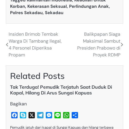
Korban
,
Kekerasan Seksual
,
Perlindungan Anak
,
Polres Sekadau
,
Sekadau
Insiden Brimob Tembak
Balikpapan Siaga
Post
Warga Di Tambang Ilegal,
Maksimal Sambut
navigation
4 Personel Diperiksa
Presiden Prabowo di
Propam
Proyek RDMP
Related Posts
Tak Terduga! Pemudik Terjatuh Saat Duduk Di
Kapal, Hilang Di Arus Sungai Kapuas
Bagikan
Facebook
Skype
X
Telegram
Messenger
Line
WhatsApp
Share
Pemudik jatuh dari kapal di Sungai Kapuas dan hilang terbawa