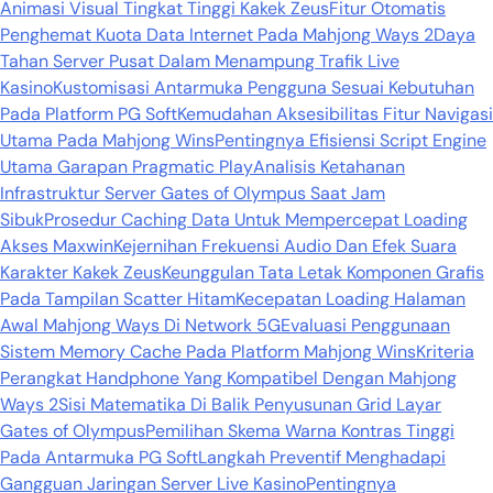
Animasi Visual Tingkat Tinggi Kakek Zeus
Fitur Otomatis
Penghemat Kuota Data Internet Pada Mahjong Ways 2
Daya
Tahan Server Pusat Dalam Menampung Trafik Live
Kasino
Kustomisasi Antarmuka Pengguna Sesuai Kebutuhan
Pada Platform PG Soft
Kemudahan Aksesibilitas Fitur Navigasi
Utama Pada Mahjong Wins
Pentingnya Efisiensi Script Engine
Utama Garapan Pragmatic Play
Analisis Ketahanan
Infrastruktur Server Gates of Olympus Saat Jam
Sibuk
Prosedur Caching Data Untuk Mempercepat Loading
Akses Maxwin
Kejernihan Frekuensi Audio Dan Efek Suara
Karakter Kakek Zeus
Keunggulan Tata Letak Komponen Grafis
Pada Tampilan Scatter Hitam
Kecepatan Loading Halaman
Awal Mahjong Ways Di Network 5G
Evaluasi Penggunaan
Sistem Memory Cache Pada Platform Mahjong Wins
Kriteria
Perangkat Handphone Yang Kompatibel Dengan Mahjong
Ways 2
Sisi Matematika Di Balik Penyusunan Grid Layar
Gates of Olympus
Pemilihan Skema Warna Kontras Tinggi
Pada Antarmuka PG Soft
Langkah Preventif Menghadapi
Gangguan Jaringan Server Live Kasino
Pentingnya