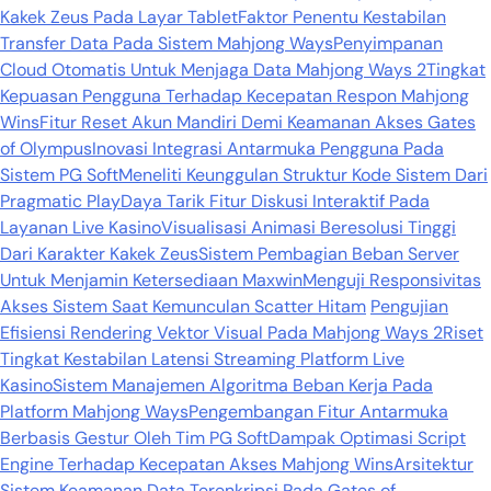
Kakek Zeus Pada Layar Tablet
Faktor Penentu Kestabilan
Transfer Data Pada Sistem Mahjong Ways
Penyimpanan
Cloud Otomatis Untuk Menjaga Data Mahjong Ways 2
Tingkat
Kepuasan Pengguna Terhadap Kecepatan Respon Mahjong
Wins
Fitur Reset Akun Mandiri Demi Keamanan Akses Gates
of Olympus
Inovasi Integrasi Antarmuka Pengguna Pada
Sistem PG Soft
Meneliti Keunggulan Struktur Kode Sistem Dari
Pragmatic Play
Daya Tarik Fitur Diskusi Interaktif Pada
Layanan Live Kasino
Visualisasi Animasi Beresolusi Tinggi
Dari Karakter Kakek Zeus
Sistem Pembagian Beban Server
Untuk Menjamin Ketersediaan Maxwin
Menguji Responsivitas
Akses Sistem Saat Kemunculan Scatter Hitam
Pengujian
Efisiensi Rendering Vektor Visual Pada Mahjong Ways 2
Riset
Tingkat Kestabilan Latensi Streaming Platform Live
Kasino
Sistem Manajemen Algoritma Beban Kerja Pada
Platform Mahjong Ways
Pengembangan Fitur Antarmuka
Berbasis Gestur Oleh Tim PG Soft
Dampak Optimasi Script
Engine Terhadap Kecepatan Akses Mahjong Wins
Arsitektur
Sistem Keamanan Data Terenkripsi Pada Gates of