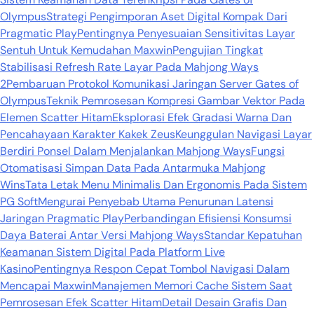
Olympus
Strategi Pengimporan Aset Digital Kompak Dari
Pragmatic Play
Pentingnya Penyesuaian Sensitivitas Layar
Sentuh Untuk Kemudahan Maxwin
Pengujian Tingkat
Stabilisasi Refresh Rate Layar Pada Mahjong Ways
2
Pembaruan Protokol Komunikasi Jaringan Server Gates of
Olympus
Teknik Pemrosesan Kompresi Gambar Vektor Pada
Elemen Scatter Hitam
Eksplorasi Efek Gradasi Warna Dan
Pencahayaan Karakter Kakek Zeus
Keunggulan Navigasi Layar
Berdiri Ponsel Dalam Menjalankan Mahjong Ways
Fungsi
Otomatisasi Simpan Data Pada Antarmuka Mahjong
Wins
Tata Letak Menu Minimalis Dan Ergonomis Pada Sistem
PG Soft
Mengurai Penyebab Utama Penurunan Latensi
Jaringan Pragmatic Play
Perbandingan Efisiensi Konsumsi
Daya Baterai Antar Versi Mahjong Ways
Standar Kepatuhan
Keamanan Sistem Digital Pada Platform Live
Kasino
Pentingnya Respon Cepat Tombol Navigasi Dalam
Mencapai Maxwin
Manajemen Memori Cache Sistem Saat
Pemrosesan Efek Scatter Hitam
Detail Desain Grafis Dan