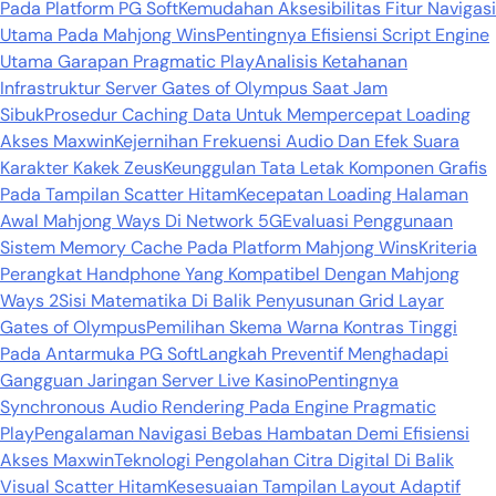
Pada Platform PG Soft
Kemudahan Aksesibilitas Fitur Navigasi
Utama Pada Mahjong Wins
Pentingnya Efisiensi Script Engine
Utama Garapan Pragmatic Play
Analisis Ketahanan
Infrastruktur Server Gates of Olympus Saat Jam
Sibuk
Prosedur Caching Data Untuk Mempercepat Loading
Akses Maxwin
Kejernihan Frekuensi Audio Dan Efek Suara
Karakter Kakek Zeus
Keunggulan Tata Letak Komponen Grafis
Pada Tampilan Scatter Hitam
Kecepatan Loading Halaman
Awal Mahjong Ways Di Network 5G
Evaluasi Penggunaan
Sistem Memory Cache Pada Platform Mahjong Wins
Kriteria
Perangkat Handphone Yang Kompatibel Dengan Mahjong
Ways 2
Sisi Matematika Di Balik Penyusunan Grid Layar
Gates of Olympus
Pemilihan Skema Warna Kontras Tinggi
Pada Antarmuka PG Soft
Langkah Preventif Menghadapi
Gangguan Jaringan Server Live Kasino
Pentingnya
Synchronous Audio Rendering Pada Engine Pragmatic
Play
Pengalaman Navigasi Bebas Hambatan Demi Efisiensi
Akses Maxwin
Teknologi Pengolahan Citra Digital Di Balik
Visual Scatter Hitam
Kesesuaian Tampilan Layout Adaptif