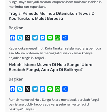
Sungai Raya menjadi sasaran lemparan bom molotov. Insiden ini
menimbulkan kepanikan…
Tragis! Pemuda Malinau Ditemukan Tewas Di
Kos Tarakan, Mulut Berbusa
Bagikan
Facebook
Skype
X
Telegram
Messenger
Line
WhatsApp
Share
​Kabar duka menyelimuti Kota Tarakan setelah seorang pemuda
asal Malinau ditemukan meninggal dunia di kamar kosnya.​
Kejadian tragis ini terjadi…
Heboh! Istana Mewah Di Hulu Sungai Utara
Berubah Fungsi, Ada Apa Di Baliknya?
Bagikan
Facebook
Skype
X
Telegram
Messenger
Line
WhatsApp
Share
Rumah mewah di Hulu Sungai Utara mendadak berubah fungsi
bak istana publik heboh, apa yang sebenarnya terjadi di
baliknya? Banyak…