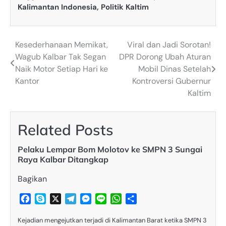
Kalimantan Indonesia
,
Politik Kaltim
Kesederhanaan Memikat,
Viral dan Jadi Sorotan!
Post
Wagub Kalbar Tak Segan
DPR Dorong Ubah Aturan
navigation
Naik Motor Setiap Hari ke
Mobil Dinas Setelah
Kantor
Kontroversi Gubernur
Kaltim
Related Posts
Pelaku Lempar Bom Molotov ke SMPN 3 Sungai
Raya Kalbar Ditangkap
Bagikan
Facebook
Skype
X
Telegram
Messenger
Line
WhatsApp
Share
Kejadian mengejutkan terjadi di Kalimantan Barat ketika SMPN 3