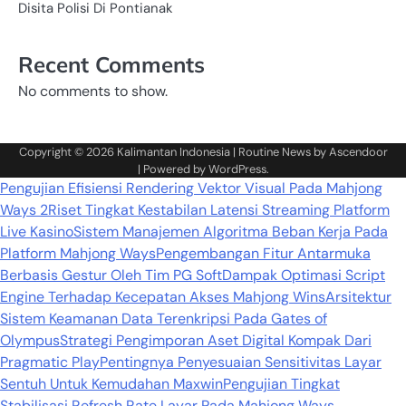
Disita Polisi Di Pontianak
Recent Comments
No comments to show.
Copyright © 2026
Kalimantan Indonesia
| Routine News by
Ascendoor
| Powered by
WordPress
.
Pengujian Efisiensi Rendering Vektor Visual Pada Mahjong
Ways 2
Riset Tingkat Kestabilan Latensi Streaming Platform
Live Kasino
Sistem Manajemen Algoritma Beban Kerja Pada
Platform Mahjong Ways
Pengembangan Fitur Antarmuka
Berbasis Gestur Oleh Tim PG Soft
Dampak Optimasi Script
Engine Terhadap Kecepatan Akses Mahjong Wins
Arsitektur
Sistem Keamanan Data Terenkripsi Pada Gates of
Olympus
Strategi Pengimporan Aset Digital Kompak Dari
Pragmatic Play
Pentingnya Penyesuaian Sensitivitas Layar
Sentuh Untuk Kemudahan Maxwin
Pengujian Tingkat
Stabilisasi Refresh Rate Layar Pada Mahjong Ways