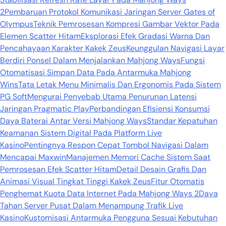
2
Pembaruan Protokol Komunikasi Jaringan Server Gates of
Olympus
Teknik Pemrosesan Kompresi Gambar Vektor Pada
Elemen Scatter Hitam
Eksplorasi Efek Gradasi Warna Dan
Pencahayaan Karakter Kakek Zeus
Keunggulan Navigasi Layar
Berdiri Ponsel Dalam Menjalankan Mahjong Ways
Fungsi
Otomatisasi Simpan Data Pada Antarmuka Mahjong
Wins
Tata Letak Menu Minimalis Dan Ergonomis Pada Sistem
PG Soft
Mengurai Penyebab Utama Penurunan Latensi
Jaringan Pragmatic Play
Perbandingan Efisiensi Konsumsi
Daya Baterai Antar Versi Mahjong Ways
Standar Kepatuhan
Keamanan Sistem Digital Pada Platform Live
Kasino
Pentingnya Respon Cepat Tombol Navigasi Dalam
Mencapai Maxwin
Manajemen Memori Cache Sistem Saat
Pemrosesan Efek Scatter Hitam
Detail Desain Grafis Dan
Animasi Visual Tingkat Tinggi Kakek Zeus
Fitur Otomatis
Penghemat Kuota Data Internet Pada Mahjong Ways 2
Daya
Tahan Server Pusat Dalam Menampung Trafik Live
Kasino
Kustomisasi Antarmuka Pengguna Sesuai Kebutuhan