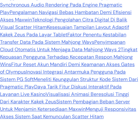
Synchronous Audio Rendering Pada Engine Pragmatic
Play
Pengalaman Navigasi Bebas Hambatan Demi Efisiensi
Akses Maxwin
Teknologi Pengolahan Citra Digital Di Balik
Visual Scatter Hitam
Kesesuaian Tampilan Layout Adaptif
Kakek Zeus Pada Layar Tablet
Faktor Penentu Kestabilan
Transfer Data Pada Sistem Mahjong Ways
Penyimpanan
Cloud Otomatis Untuk Menjaga Data Mahjong Ways 2
Tingkat
Kepuasan Pengguna Terhadap Kecepatan Respon Mahjong
Wins
Fitur Reset Akun Mandiri Demi Keamanan Akses Gates
of Olympus
Inovasi Integrasi Antarmuka Pengguna Pada
Sistem PG Soft
Meneliti Keunggulan Struktur Kode Sistem Dari
Pragmatic Play
Daya Tarik Fitur Diskusi Interaktif Pada
Layanan Live Kasino
Visualisasi Animasi Beresolusi Tinggi
Dari Karakter Kakek Zeus
Sistem Pembagian Beban Server
Untuk Menjamin Ketersediaan Maxwin
Menguji Responsivitas
Akses Sistem Saat Kemunculan Scatter Hitam