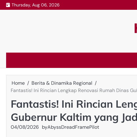
Skip
Thursday, Aug 06, 2026
to
content
Home
Berita & Dinamika Regional
Fantastis! Ini Rincian Lengkap Renovasi Rumah Dinas G
Fantastis! Ini Rincian L
Gubernur Kaltim yang Ja
04/08/2026
by
AbyssDreadFramePilot