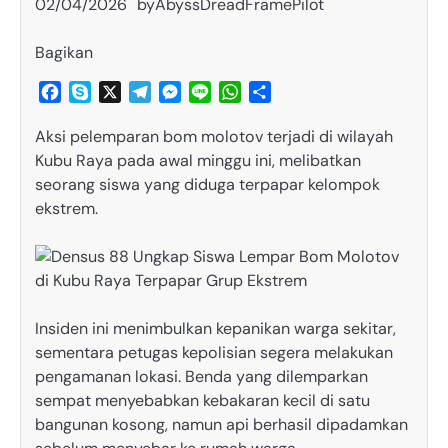
02/04/2026
by
AbyssDreadFramePilot
Bagikan
Facebook
Skype
X
Telegram
Messenger
Line
WhatsApp
Share
Aksi pelemparan bom molotov terjadi di wilayah
Kubu Raya pada awal minggu ini, melibatkan
seorang siswa yang diduga terpapar kelompok
ekstrem.
Insiden ini menimbulkan kepanikan warga sekitar,
sementara petugas kepolisian segera melakukan
pengamanan lokasi. Benda yang dilemparkan
sempat menyebabkan kebakaran kecil di satu
bangunan kosong, namun api berhasil dipadamkan