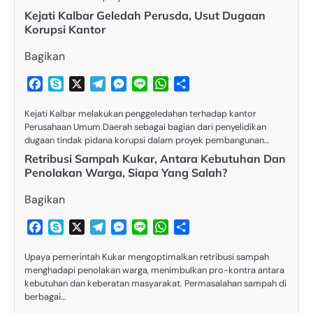
Kejati Kalbar Geledah Perusda, Usut Dugaan
Korupsi Kantor
Bagikan
Facebook
Skype
X
Telegram
Messenger
Line
WhatsApp
Share
Kejati Kalbar melakukan penggeledahan terhadap kantor
Perusahaan Umum Daerah sebagai bagian dari penyelidikan
dugaan tindak pidana korupsi dalam proyek pembangunan…
Retribusi Sampah Kukar, Antara Kebutuhan Dan
Penolakan Warga, Siapa Yang Salah?
Bagikan
Facebook
Skype
X
Telegram
Messenger
Line
WhatsApp
Share
Upaya pemerintah Kukar mengoptimalkan retribusi sampah
menghadapi penolakan warga, menimbulkan pro-kontra antara
kebutuhan dan keberatan masyarakat. Permasalahan sampah di
berbagai…