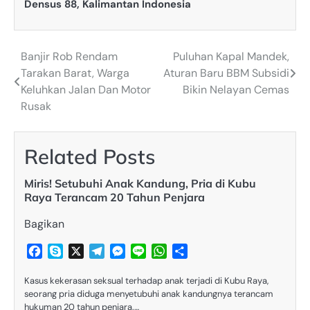
Densus 88
,
Kalimantan Indonesia
Banjir Rob Rendam
Puluhan Kapal Mandek,
Post
Tarakan Barat, Warga
Aturan Baru BBM Subsidi
navigation
Keluhkan Jalan Dan Motor
Bikin Nelayan Cemas
Rusak
Related Posts
Miris! Setubuhi Anak Kandung, Pria di Kubu
Raya Terancam 20 Tahun Penjara
Bagikan
Facebook
Skype
X
Telegram
Messenger
Line
WhatsApp
Share
Kasus kekerasan seksual terhadap anak terjadi di Kubu Raya,
seorang pria diduga menyetubuhi anak kandungnya terancam
hukuman 20 tahun penjara.…