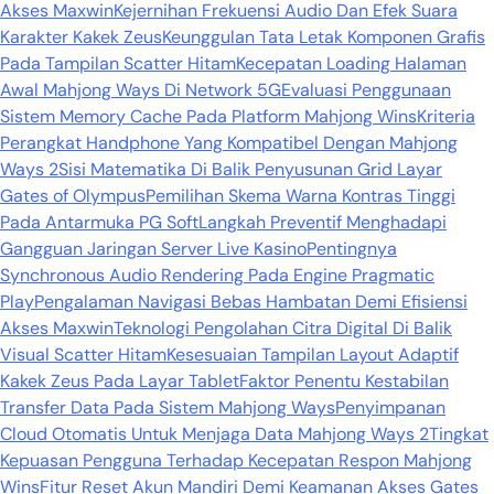
Akses Maxwin
Kejernihan Frekuensi Audio Dan Efek Suara
Karakter Kakek Zeus
Keunggulan Tata Letak Komponen Grafis
Pada Tampilan Scatter Hitam
Kecepatan Loading Halaman
Awal Mahjong Ways Di Network 5G
Evaluasi Penggunaan
Sistem Memory Cache Pada Platform Mahjong Wins
Kriteria
Perangkat Handphone Yang Kompatibel Dengan Mahjong
Ways 2
Sisi Matematika Di Balik Penyusunan Grid Layar
Gates of Olympus
Pemilihan Skema Warna Kontras Tinggi
Pada Antarmuka PG Soft
Langkah Preventif Menghadapi
Gangguan Jaringan Server Live Kasino
Pentingnya
Synchronous Audio Rendering Pada Engine Pragmatic
Play
Pengalaman Navigasi Bebas Hambatan Demi Efisiensi
Akses Maxwin
Teknologi Pengolahan Citra Digital Di Balik
Visual Scatter Hitam
Kesesuaian Tampilan Layout Adaptif
Kakek Zeus Pada Layar Tablet
Faktor Penentu Kestabilan
Transfer Data Pada Sistem Mahjong Ways
Penyimpanan
Cloud Otomatis Untuk Menjaga Data Mahjong Ways 2
Tingkat
Kepuasan Pengguna Terhadap Kecepatan Respon Mahjong
Wins
Fitur Reset Akun Mandiri Demi Keamanan Akses Gates