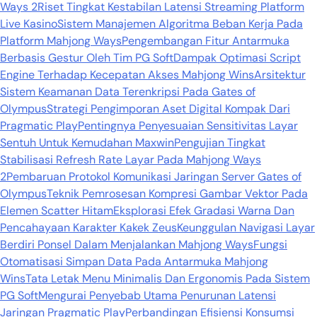
Ways 2
Riset Tingkat Kestabilan Latensi Streaming Platform
Live Kasino
Sistem Manajemen Algoritma Beban Kerja Pada
Platform Mahjong Ways
Pengembangan Fitur Antarmuka
Berbasis Gestur Oleh Tim PG Soft
Dampak Optimasi Script
Engine Terhadap Kecepatan Akses Mahjong Wins
Arsitektur
Sistem Keamanan Data Terenkripsi Pada Gates of
Olympus
Strategi Pengimporan Aset Digital Kompak Dari
Pragmatic Play
Pentingnya Penyesuaian Sensitivitas Layar
Sentuh Untuk Kemudahan Maxwin
Pengujian Tingkat
Stabilisasi Refresh Rate Layar Pada Mahjong Ways
2
Pembaruan Protokol Komunikasi Jaringan Server Gates of
Olympus
Teknik Pemrosesan Kompresi Gambar Vektor Pada
Elemen Scatter Hitam
Eksplorasi Efek Gradasi Warna Dan
Pencahayaan Karakter Kakek Zeus
Keunggulan Navigasi Layar
Berdiri Ponsel Dalam Menjalankan Mahjong Ways
Fungsi
Otomatisasi Simpan Data Pada Antarmuka Mahjong
Wins
Tata Letak Menu Minimalis Dan Ergonomis Pada Sistem
PG Soft
Mengurai Penyebab Utama Penurunan Latensi
Jaringan Pragmatic Play
Perbandingan Efisiensi Konsumsi