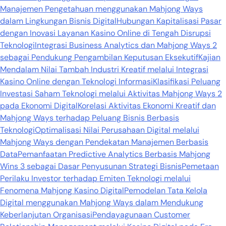
Manajemen Pengetahuan menggunakan Mahjong Ways
dalam Lingkungan Bisnis Digital
Hubungan Kapitalisasi Pasar
dengan Inovasi Layanan Kasino Online di Tengah Disrupsi
Teknologi
Integrasi Business Analytics dan Mahjong Ways 2
sebagai Pendukung Pengambilan Keputusan Eksekutif
Kajian
Mendalam Nilai Tambah Industri Kreatif melalui Integrasi
Kasino Online dengan Teknologi Informasi
Klasifikasi Peluang
Investasi Saham Teknologi melalui Aktivitas Mahjong Ways 2
pada Ekonomi Digital
Korelasi Aktivitas Ekonomi Kreatif dan
Mahjong Ways terhadap Peluang Bisnis Berbasis
Teknologi
Optimalisasi Nilai Perusahaan Digital melalui
Mahjong Ways dengan Pendekatan Manajemen Berbasis
Data
Pemanfaatan Predictive Analytics Berbasis Mahjong
Wins 3 sebagai Dasar Penyusunan Strategi Bisnis
Pemetaan
Perilaku Investor terhadap Emiten Teknologi melalui
Fenomena Mahjong Kasino Digital
Pemodelan Tata Kelola
Digital menggunakan Mahjong Ways dalam Mendukung
Keberlanjutan Organisasi
Pendayagunaan Customer