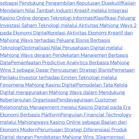
sebagai Pendukung Pengambilan Keputusan Eksekutif
Kajian
Mendalam Nilai Tambah Industri Kreatif melalui Integrasi
Kasino Online dengan Teknologi Informasi
Klasifikasi Peluang
Investasi Saham Teknologi melalui Aktivitas Mahjong Ways 2
pada Ekonomi Digital
Korelasi Aktivitas Ekonomi Kreatif dan
Mahjong Ways terhadap Peluang Bisnis Berbasis
Teknologi
Optimalisasi Nilai Perusahaan Digital melalui
Mahjong Ways dengan Pendekatan Manajemen Berbasis
Data
Pemanfaatan Predictive Analytics Berbasis Mahjong
Wins 3 sebagai Dasar Penyusunan Strategi Bisnis
Pemetaan
Perilaku Investor terhadap Emiten Teknologi melalui
Fenomena Mahjong Kasino Digital
Pemodelan Tata Kelola
Digital menggunakan Mahjong Ways dalam Mendukung
Keberlanjutan Organisasi
Pendayagunaan Customer
Relationship Management melalui Kasino Digital pada Era
Ekonomi Berbasis Platform
Pengujian Financial Technology
melalui Mahjongways Kasino Online sebagai Bagian dari
Ekonomi Modern
Perumusan Strategi Diferensiasi Produk
Digital dengan Pendekatan Mahjong Wins 3
Segmentasi