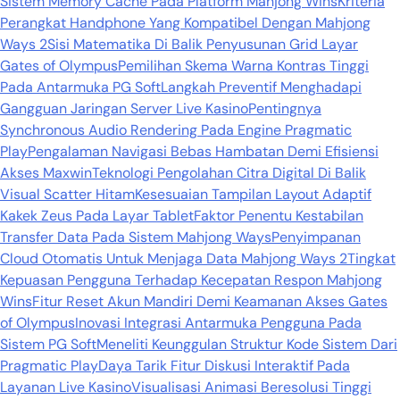
Sistem Memory Cache Pada Platform Mahjong Wins
Kriteria
Perangkat Handphone Yang Kompatibel Dengan Mahjong
Ways 2
Sisi Matematika Di Balik Penyusunan Grid Layar
Gates of Olympus
Pemilihan Skema Warna Kontras Tinggi
Pada Antarmuka PG Soft
Langkah Preventif Menghadapi
Gangguan Jaringan Server Live Kasino
Pentingnya
Synchronous Audio Rendering Pada Engine Pragmatic
Play
Pengalaman Navigasi Bebas Hambatan Demi Efisiensi
Akses Maxwin
Teknologi Pengolahan Citra Digital Di Balik
Visual Scatter Hitam
Kesesuaian Tampilan Layout Adaptif
Kakek Zeus Pada Layar Tablet
Faktor Penentu Kestabilan
Transfer Data Pada Sistem Mahjong Ways
Penyimpanan
Cloud Otomatis Untuk Menjaga Data Mahjong Ways 2
Tingkat
Kepuasan Pengguna Terhadap Kecepatan Respon Mahjong
Wins
Fitur Reset Akun Mandiri Demi Keamanan Akses Gates
of Olympus
Inovasi Integrasi Antarmuka Pengguna Pada
Sistem PG Soft
Meneliti Keunggulan Struktur Kode Sistem Dari
Pragmatic Play
Daya Tarik Fitur Diskusi Interaktif Pada
Layanan Live Kasino
Visualisasi Animasi Beresolusi Tinggi