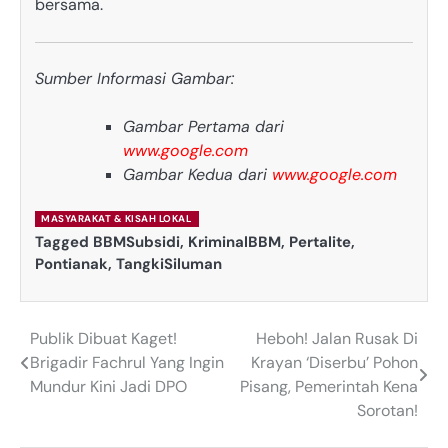
bersama.
Sumber Informasi Gambar:
Gambar Pertama dari
www.google.com
Gambar Kedua dari
www.google.com
MASYARAKAT & KISAH LOKAL
Tagged
BBMSubsidi
,
KriminalBBM
,
Pertalite
,
Pontianak
,
TangkiSiluman
Publik Dibuat Kaget!
Heboh! Jalan Rusak Di
Post
Brigadir Fachrul Yang Ingin
Krayan ‘Diserbu’ Pohon
navigation
Mundur Kini Jadi DPO
Pisang, Pemerintah Kena
Sorotan!