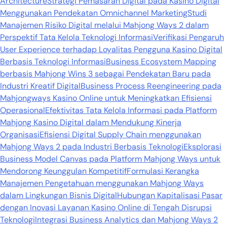
Architecture
Strategi Pemasaran Digital pada Kasino Digital
Menggunakan Pendekatan Omnichannel Marketing
Studi
Manajemen Risiko Digital melalui Mahjong Ways 2 dalam
Perspektif Tata Kelola Teknologi Informasi
Verifikasi Pengaruh
User Experience terhadap Loyalitas Pengguna Kasino Digital
Berbasis Teknologi Informasi
Business Ecosystem Mapping
berbasis Mahjong Wins 3 sebagai Pendekatan Baru pada
Industri Kreatif Digital
Business Process Reengineering pada
Mahjongways Kasino Online untuk Meningkatkan Efisiensi
Operasional
Efektivitas Tata Kelola Informasi pada Platform
Mahjong Kasino Digital dalam Mendukung Kinerja
Organisasi
Efisiensi Digital Supply Chain menggunakan
Mahjong Ways 2 pada Industri Berbasis Teknologi
Eksplorasi
Business Model Canvas pada Platform Mahjong Ways untuk
Mendorong Keunggulan Kompetitif
Formulasi Kerangka
Manajemen Pengetahuan menggunakan Mahjong Ways
dalam Lingkungan Bisnis Digital
Hubungan Kapitalisasi Pasar
dengan Inovasi Layanan Kasino Online di Tengah Disrupsi
Teknologi
Integrasi Business Analytics dan Mahjong Ways 2