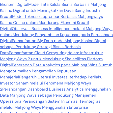
Ekonomi Digital
Model Tata Kelola Bisnis Berbasis Mahjong
Kasino Digital untuk Meningkatkan Daya Saing Industri
Kreatif
Model Teknososiopreneur Berbasis Mahjongways
Kasino Online dalam Mendorong Ekonomi Kreatif
Digital
Observasi Business Intelligence melalui Mahjong Ways
dalam Mendukung Pengambilan Keputusan pada Perusahaan
Digital
Pemanfaatan Big Data pada Mahjong Kasino Digital
sebagai Pendukung Strategi Bisnis Berbasis
Data
Pemanfaatan Cloud Computing dalam Infrastruktur
Mahjong Ways 2 untuk Mendukung Skalabilitas Platform
Digital
Penerapan Data Analytics pada Mahjong Wins 3 untuk
Mengoptimalkan Pengambilan Keputusan
Manajerial
Pengaruh Literasi Investasi terhadap Perilaku
Investor Saham melalui Fenomena Mahjong Ways
2
Perancangan Dashboard Business Analytics menggunakan
Data Mahjong Ways sebagai Pendukung Manajemen
Operasional
Perancangan Sistem Informasi Terintegrasi
melalui Mahjong Ways Menggunakan Enterprise