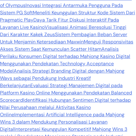
of Olympus
Inovasi Integrasi Antarmuka Pengguna Pada
Sistem PG Soft
Meneliti Keunggulan Struktur Kode Sistem Dari
Pragmatic Play
Daya Tarik Fitur Diskusi Interaktif Pada
Layanan Live Kasino
Visualisasi Animasi Beresolusi Tinggi
Dari Karakter Kakek Zeus
Sistem Pembagian Beban Server
Untuk Menjamin Ketersediaan Maxwin
Menguji Responsivitas
Akses Sistem Saat Kemunculan Scatter Hitam
Analisis
Perilaku Konsumen Digital terhadap Mahjong Kasino Digital
Menggunakan Pendekatan Technology Acceptance
Model
Analisis Strategi Branding Digital dengan Mahjong
Ways sebagai Pendukung Industri Kreatif
Berkelanjutan
Evaluasi Strategi Manajemen Digital pada
Platform Kasino Online Menggunakan Pendekatan Balanced
Scorecard
Identifikasi Hubungan Sentimen Digital terhadap
Nilai Perusahaan melalui Aktivitas Kasino
Online
Implementasi Artificial Intelligence pada Mahjong
Wins 3 dalam Mendukung Personalisasi Layanan
Digital
Interpretasi Keunggulan Kompetitif Mahjong Wins 3