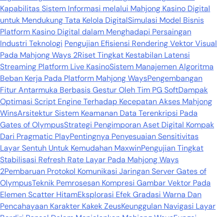
Kapabilitas Sistem Informasi melalui Mahjong Kasino Digital
untuk Mendukung Tata Kelola Digital
Simulasi Model Bisnis
Platform Kasino Digital dalam Menghadapi Persaingan
Industri Teknologi
Pengujian Efisiensi Rendering Vektor Visual
Pada Mahjong Ways 2
Riset Tingkat Kestabilan Latensi
Streaming Platform Live Kasino
Sistem Manajemen Algoritma
Beban Kerja Pada Platform Mahjong Ways
Pengembangan
Fitur Antarmuka Berbasis Gestur Oleh Tim PG Soft
Dampak
Optimasi Script Engine Terhadap Kecepatan Akses Mahjong
Wins
Arsitektur Sistem Keamanan Data Terenkripsi Pada
Gates of Olympus
Strategi Pengimporan Aset Digital Kompak
Dari Pragmatic Play
Pentingnya Penyesuaian Sensitivitas
Layar Sentuh Untuk Kemudahan Maxwin
Pengujian Tingkat
Stabilisasi Refresh Rate Layar Pada Mahjong Ways
2
Pembaruan Protokol Komunikasi Jaringan Server Gates of
Olympus
Teknik Pemrosesan Kompresi Gambar Vektor Pada
Elemen Scatter Hitam
Eksplorasi Efek Gradasi Warna Dan
Pencahayaan Karakter Kakek Zeus
Keunggulan Navigasi Layar