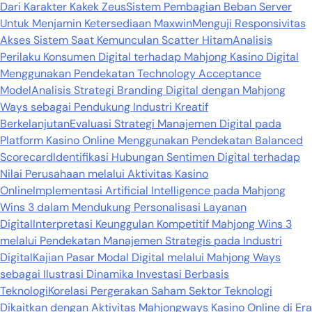
Dari Karakter Kakek Zeus
Sistem Pembagian Beban Server
Untuk Menjamin Ketersediaan Maxwin
Menguji Responsivitas
Akses Sistem Saat Kemunculan Scatter Hitam
Analisis
Perilaku Konsumen Digital terhadap Mahjong Kasino Digital
Menggunakan Pendekatan Technology Acceptance
Model
Analisis Strategi Branding Digital dengan Mahjong
Ways sebagai Pendukung Industri Kreatif
Berkelanjutan
Evaluasi Strategi Manajemen Digital pada
Platform Kasino Online Menggunakan Pendekatan Balanced
Scorecard
Identifikasi Hubungan Sentimen Digital terhadap
Nilai Perusahaan melalui Aktivitas Kasino
Online
Implementasi Artificial Intelligence pada Mahjong
Wins 3 dalam Mendukung Personalisasi Layanan
Digital
Interpretasi Keunggulan Kompetitif Mahjong Wins 3
melalui Pendekatan Manajemen Strategis pada Industri
Digital
Kajian Pasar Modal Digital melalui Mahjong Ways
sebagai Ilustrasi Dinamika Investasi Berbasis
Teknologi
Korelasi Pergerakan Saham Sektor Teknologi
Dikaitkan dengan Aktivitas Mahjongways Kasino Online di Era