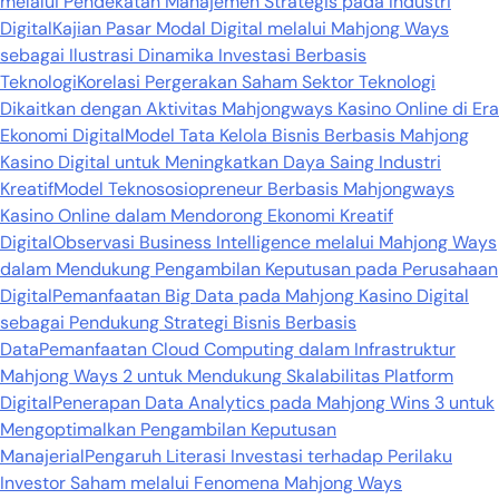
melalui Pendekatan Manajemen Strategis pada Industri
Digital
Kajian Pasar Modal Digital melalui Mahjong Ways
sebagai Ilustrasi Dinamika Investasi Berbasis
Teknologi
Korelasi Pergerakan Saham Sektor Teknologi
Dikaitkan dengan Aktivitas Mahjongways Kasino Online di Era
Ekonomi Digital
Model Tata Kelola Bisnis Berbasis Mahjong
Kasino Digital untuk Meningkatkan Daya Saing Industri
Kreatif
Model Teknososiopreneur Berbasis Mahjongways
Kasino Online dalam Mendorong Ekonomi Kreatif
Digital
Observasi Business Intelligence melalui Mahjong Ways
dalam Mendukung Pengambilan Keputusan pada Perusahaan
Digital
Pemanfaatan Big Data pada Mahjong Kasino Digital
sebagai Pendukung Strategi Bisnis Berbasis
Data
Pemanfaatan Cloud Computing dalam Infrastruktur
Mahjong Ways 2 untuk Mendukung Skalabilitas Platform
Digital
Penerapan Data Analytics pada Mahjong Wins 3 untuk
Mengoptimalkan Pengambilan Keputusan
Manajerial
Pengaruh Literasi Investasi terhadap Perilaku
Investor Saham melalui Fenomena Mahjong Ways