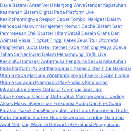
Daya Baterai Antar Versi Mahjong Ways
Standar Kepatuhan
Keamanan Sistem Digital Pada Platform Live
Kasino
Pentingnya Respon Cepat Tombol Navigasi Dalam
Mencapai Maxwin
Manajemen Memori Cache Sistem Saat
Pemrosesan Efek Scatter Hitam
Detail Desain Grafis Dan
Animasi Visual Tingkat Tinggi Kakek Zeus
Fitur Otomatis
Penghemat Kuota Data Internet Pada Mahjong Ways 2
Daya
Tahan Server Pusat Dalam Menampung Trafik Live
Kasino
Kustomisasi Antarmuka Pengguna Sesuai Kebutuhan
Pada Platform PG Soft
Kemudahan Aksesibilitas Fitur Navigasi
Utama Pada Mahjong Wins
Pentingnya Efisiensi Script Engine
Utama Garapan Pragmatic Play
Analisis Ketahanan
Infrastruktur Server Gates of Olympus Saat Jam
Sibuk
Prosedur Caching Data Untuk Mempercepat Loading
Akses Maxwin
Kejernihan Frekuensi Audio Dan Efek Suara
Karakter Kakek Zeus
Keunggulan Tata Letak Komponen Grafis
Pada Tampilan Scatter Hitam
Kecepatan Loading Halaman
Awal Mahjong Ways Di Network 5G
Evaluasi Penggunaan