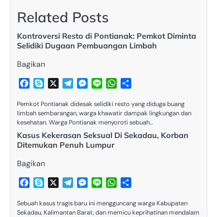
Related Posts
Kontroversi Resto di Pontianak: Pemkot Diminta
Selidiki Dugaan Pembuangan Limbah
Bagikan
Facebook
Skype
X
Telegram
Messenger
Line
WhatsApp
Share
Pemkot Pontianak didesak selidiki resto yang diduga buang
limbah sembarangan, warga khawatir dampak lingkungan dan
kesehatan. Warga Pontianak menyoroti sebuah…
Kasus Kekerasan Seksual Di Sekadau, Korban
Ditemukan Penuh Lumpur
Bagikan
Facebook
Skype
X
Telegram
Messenger
Line
WhatsApp
Share
Sebuah kasus tragis baru ini mengguncang warga Kabupaten
Sekadau, Kalimantan Barat, dan memicu keprihatinan mendalam