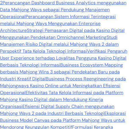
2
Perancangan Dashboard Business Analytics menggunakan
Data Mahjong Ways sebagai Pendukung Manajemen
Operasional
Perancangan Sistem Informasi Terintegrasi
melalui Mahjong Ways Menggunakan Enterprise
Architecture
Strategi Pemasaran Digital pada Kasino Digital
Menggunakan Pendekatan Omnichannel Marketing
Studi
Manajemen Risiko Digital melalui Mahjong Ways 2 dalam
Perspektif Tata Kelola Teknologi Informasi
Verifikasi Pengaruh
User Experience terhadap Loyalitas Pengguna Kasino Digital
Berbasis Teknologi Informasi
Business Ecosystem Mapping
berbasis Mahjong Wins 3 sebagai Pendekatan Baru pada
Industri Kreatif Digital
Business Process Reengineering pada
Mahjongways Kasino Online untuk Meningkatkan Efisiensi
Operasional
Efektivitas Tata Kelola Informasi pada Platform
Mahjong Kasino Digital dalam Mendukung Kinerja
Organisasi
Efisiensi Digital Supply Chain menggunakan
Mahjong Ways 2 pada Industri Berbasis Teknologi
Eksplorasi
Business Model Canvas pada Platform Mahjong Ways untuk
Mendorong Keunggulan Kompetitif
Formulasi Kerangka