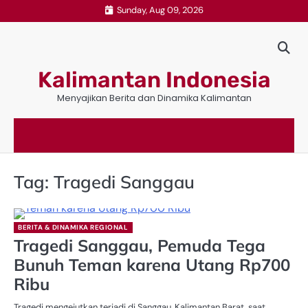
Skip
Sunday, Aug 09, 2026
to
content
Kalimantan Indonesia
Menyajikan Berita dan Dinamika Kalimantan
Tag:
Tragedi Sanggau
BERITA & DINAMIKA REGIONAL
Tragedi Sanggau, Pemuda Tega
Bunuh Teman karena Utang Rp700
Ribu
Tragedi mengejutkan terjadi di Sanggau, Kalimantan Barat, saat