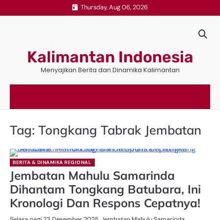
Skip
Thursday, Aug 06, 2026
to
content
Kalimantan Indonesia
Menyajikan Berita dan Dinamika Kalimantan
Tag:
Tongkang Tabrak Jembatan
BERITA & DINAMIKA REGIONAL
Jembatan Mahulu Samarinda
Dihantam Tongkang Batubara, Ini
Kronologi Dan Respons Cepatnya!
Selasa pagi 23 Desember 2025, Jembatan Mahulu Samarinda