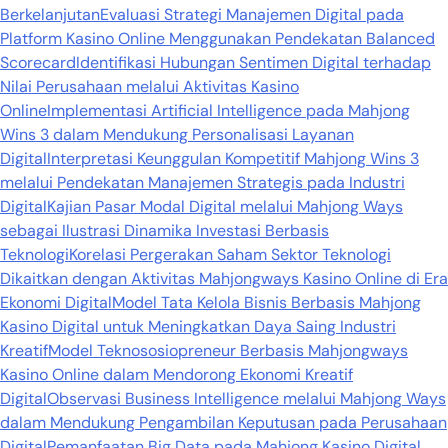
Berkelanjutan
Evaluasi Strategi Manajemen Digital pada
Platform Kasino Online Menggunakan Pendekatan Balanced
Scorecard
Identifikasi Hubungan Sentimen Digital terhadap
Nilai Perusahaan melalui Aktivitas Kasino
Online
Implementasi Artificial Intelligence pada Mahjong
Wins 3 dalam Mendukung Personalisasi Layanan
Digital
Interpretasi Keunggulan Kompetitif Mahjong Wins 3
melalui Pendekatan Manajemen Strategis pada Industri
Digital
Kajian Pasar Modal Digital melalui Mahjong Ways
sebagai Ilustrasi Dinamika Investasi Berbasis
Teknologi
Korelasi Pergerakan Saham Sektor Teknologi
Dikaitkan dengan Aktivitas Mahjongways Kasino Online di Era
Ekonomi Digital
Model Tata Kelola Bisnis Berbasis Mahjong
Kasino Digital untuk Meningkatkan Daya Saing Industri
Kreatif
Model Teknososiopreneur Berbasis Mahjongways
Kasino Online dalam Mendorong Ekonomi Kreatif
Digital
Observasi Business Intelligence melalui Mahjong Ways
dalam Mendukung Pengambilan Keputusan pada Perusahaan
Digital
Pemanfaatan Big Data pada Mahjong Kasino Digital