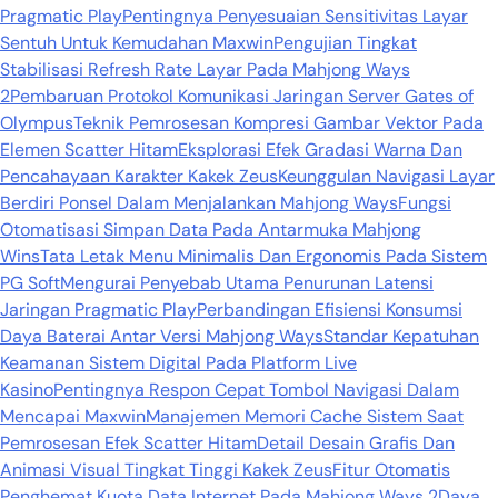
Pragmatic Play
Pentingnya Penyesuaian Sensitivitas Layar
Sentuh Untuk Kemudahan Maxwin
Pengujian Tingkat
Stabilisasi Refresh Rate Layar Pada Mahjong Ways
2
Pembaruan Protokol Komunikasi Jaringan Server Gates of
Olympus
Teknik Pemrosesan Kompresi Gambar Vektor Pada
Elemen Scatter Hitam
Eksplorasi Efek Gradasi Warna Dan
Pencahayaan Karakter Kakek Zeus
Keunggulan Navigasi Layar
Berdiri Ponsel Dalam Menjalankan Mahjong Ways
Fungsi
Otomatisasi Simpan Data Pada Antarmuka Mahjong
Wins
Tata Letak Menu Minimalis Dan Ergonomis Pada Sistem
PG Soft
Mengurai Penyebab Utama Penurunan Latensi
Jaringan Pragmatic Play
Perbandingan Efisiensi Konsumsi
Daya Baterai Antar Versi Mahjong Ways
Standar Kepatuhan
Keamanan Sistem Digital Pada Platform Live
Kasino
Pentingnya Respon Cepat Tombol Navigasi Dalam
Mencapai Maxwin
Manajemen Memori Cache Sistem Saat
Pemrosesan Efek Scatter Hitam
Detail Desain Grafis Dan
Animasi Visual Tingkat Tinggi Kakek Zeus
Fitur Otomatis
Penghemat Kuota Data Internet Pada Mahjong Ways 2
Daya