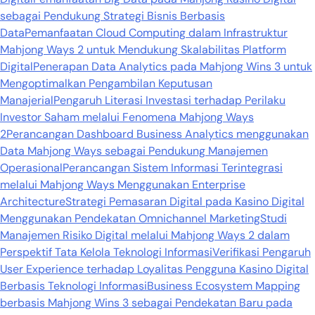
sebagai Pendukung Strategi Bisnis Berbasis
Data
Pemanfaatan Cloud Computing dalam Infrastruktur
Mahjong Ways 2 untuk Mendukung Skalabilitas Platform
Digital
Penerapan Data Analytics pada Mahjong Wins 3 untuk
Mengoptimalkan Pengambilan Keputusan
Manajerial
Pengaruh Literasi Investasi terhadap Perilaku
Investor Saham melalui Fenomena Mahjong Ways
2
Perancangan Dashboard Business Analytics menggunakan
Data Mahjong Ways sebagai Pendukung Manajemen
Operasional
Perancangan Sistem Informasi Terintegrasi
melalui Mahjong Ways Menggunakan Enterprise
Architecture
Strategi Pemasaran Digital pada Kasino Digital
Menggunakan Pendekatan Omnichannel Marketing
Studi
Manajemen Risiko Digital melalui Mahjong Ways 2 dalam
Perspektif Tata Kelola Teknologi Informasi
Verifikasi Pengaruh
User Experience terhadap Loyalitas Pengguna Kasino Digital
Berbasis Teknologi Informasi
Business Ecosystem Mapping
berbasis Mahjong Wins 3 sebagai Pendekatan Baru pada