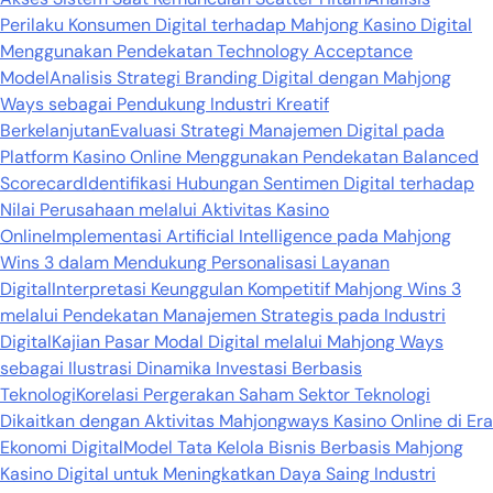
Perilaku Konsumen Digital terhadap Mahjong Kasino Digital
Menggunakan Pendekatan Technology Acceptance
Model
Analisis Strategi Branding Digital dengan Mahjong
Ways sebagai Pendukung Industri Kreatif
Berkelanjutan
Evaluasi Strategi Manajemen Digital pada
Platform Kasino Online Menggunakan Pendekatan Balanced
Scorecard
Identifikasi Hubungan Sentimen Digital terhadap
Nilai Perusahaan melalui Aktivitas Kasino
Online
Implementasi Artificial Intelligence pada Mahjong
Wins 3 dalam Mendukung Personalisasi Layanan
Digital
Interpretasi Keunggulan Kompetitif Mahjong Wins 3
melalui Pendekatan Manajemen Strategis pada Industri
Digital
Kajian Pasar Modal Digital melalui Mahjong Ways
sebagai Ilustrasi Dinamika Investasi Berbasis
Teknologi
Korelasi Pergerakan Saham Sektor Teknologi
Dikaitkan dengan Aktivitas Mahjongways Kasino Online di Era
Ekonomi Digital
Model Tata Kelola Bisnis Berbasis Mahjong
Kasino Digital untuk Meningkatkan Daya Saing Industri