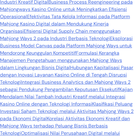
Industri Kreatif Digital
Business Process Reengineering pada
Mahjongways Kasino Online untuk Meningkatkan Efisiensi
Operasional
Efektivitas Tata Kelola Informasi pada Platform
Mahjong Kasino Digital dalam Mendukung Kinerja
Organisasi
Efisiensi Digital Supply Chain menggunakan
Mahjong Ways 2 pada Industri Berbasis Teknologi
Eksplorasi
Business Model Canvas pada Platform Mahjong Ways untuk
Mendorong Keunggulan Kompetitif
Formulasi Kerangka
Manajemen Pengetahuan menggunakan Mahjong Ways
dalam Lingkungan Bisnis Digital
Hubungan Kapitalisasi Pasar
dengan Inovasi Layanan Kasino Online di Tengah Disrupsi
Teknologi
Integrasi Business Analytics dan Mahjong Ways 2
sebagai Pendukung Pengambilan Keputusan Eksekutif
Kajian
Mendalam Nilai Tambah Industri Kreatif melalui Integrasi
Kasino Online dengan Teknologi Informasi
Klasifikasi Peluang
Investasi Saham Teknologi melalui Aktivitas Mahjong Ways 2
pada Ekonomi Digital
Korelasi Aktivitas Ekonomi Kreatif dan
Mahjong Ways terhadap Peluang Bisnis Berbasis
Teknologi
Optimalisasi Nilai Perusahaan Digital melalui