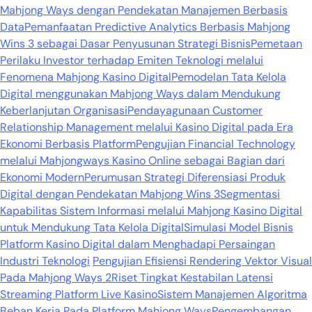
Mahjong Ways dengan Pendekatan Manajemen Berbasis
Data
Pemanfaatan Predictive Analytics Berbasis Mahjong
Wins 3 sebagai Dasar Penyusunan Strategi Bisnis
Pemetaan
Perilaku Investor terhadap Emiten Teknologi melalui
Fenomena Mahjong Kasino Digital
Pemodelan Tata Kelola
Digital menggunakan Mahjong Ways dalam Mendukung
Keberlanjutan Organisasi
Pendayagunaan Customer
Relationship Management melalui Kasino Digital pada Era
Ekonomi Berbasis Platform
Pengujian Financial Technology
melalui Mahjongways Kasino Online sebagai Bagian dari
Ekonomi Modern
Perumusan Strategi Diferensiasi Produk
Digital dengan Pendekatan Mahjong Wins 3
Segmentasi
Kapabilitas Sistem Informasi melalui Mahjong Kasino Digital
untuk Mendukung Tata Kelola Digital
Simulasi Model Bisnis
Platform Kasino Digital dalam Menghadapi Persaingan
Industri Teknologi
Pengujian Efisiensi Rendering Vektor Visual
Pada Mahjong Ways 2
Riset Tingkat Kestabilan Latensi
Streaming Platform Live Kasino
Sistem Manajemen Algoritma
Beban Kerja Pada Platform Mahjong Ways
Pengembangan