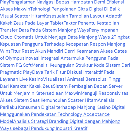
Play
Pengalaman Navigasi Bebas Hambatan Demi Efisiensi
Akses Maxwin
Teknologi Pengolahan Citra Digital Di Balik
Visual Scatter Hitam
Kesesuaian Tampilan Layout Adaptif
Kakek Zeus Pada Layar Tablet
Faktor Penentu Kestabilan
Transfer Data Pada Sistem Mahjong Ways
Penyimpanan
Cloud Otomatis Untuk Menjaga Data Mahjong Ways 2
Tingkat
Kepuasan Pengguna Terhadap Kecepatan Respon Mahjong
Wins
Fitur Reset Akun Mandiri Demi Keamanan Akses Gates
of Olympus
Inovasi Integrasi Antarmuka Pengguna Pada
Sistem PG Soft
Meneliti Keunggulan Struktur Kode Sistem Dari
Pragmatic Play
Daya Tarik Fitur Diskusi Interaktif Pada
Layanan Live Kasino
Visualisasi Animasi Beresolusi Tinggi
Dari Karakter Kakek Zeus
Sistem Pembagian Beban Server
Untuk Menjamin Ketersediaan Maxwin
Menguji Responsivitas
Akses Sistem Saat Kemunculan Scatter Hitam
Analisis
Perilaku Konsumen Digital terhadap Mahjong Kasino Digital
Menggunakan Pendekatan Technology Acceptance
Model
Analisis Strategi Branding Digital dengan Mahjong
Ways sebagai Pendukung Industri Kreatif