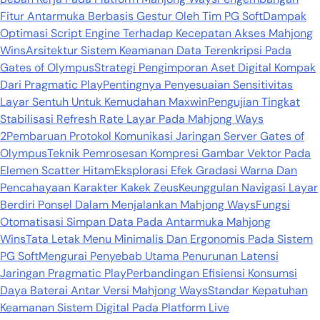
Fitur Antarmuka Berbasis Gestur Oleh Tim PG Soft
Dampak
Optimasi Script Engine Terhadap Kecepatan Akses Mahjong
Wins
Arsitektur Sistem Keamanan Data Terenkripsi Pada
Gates of Olympus
Strategi Pengimporan Aset Digital Kompak
Dari Pragmatic Play
Pentingnya Penyesuaian Sensitivitas
Layar Sentuh Untuk Kemudahan Maxwin
Pengujian Tingkat
Stabilisasi Refresh Rate Layar Pada Mahjong Ways
2
Pembaruan Protokol Komunikasi Jaringan Server Gates of
Olympus
Teknik Pemrosesan Kompresi Gambar Vektor Pada
Elemen Scatter Hitam
Eksplorasi Efek Gradasi Warna Dan
Pencahayaan Karakter Kakek Zeus
Keunggulan Navigasi Layar
Berdiri Ponsel Dalam Menjalankan Mahjong Ways
Fungsi
Otomatisasi Simpan Data Pada Antarmuka Mahjong
Wins
Tata Letak Menu Minimalis Dan Ergonomis Pada Sistem
PG Soft
Mengurai Penyebab Utama Penurunan Latensi
Jaringan Pragmatic Play
Perbandingan Efisiensi Konsumsi
Daya Baterai Antar Versi Mahjong Ways
Standar Kepatuhan
Keamanan Sistem Digital Pada Platform Live