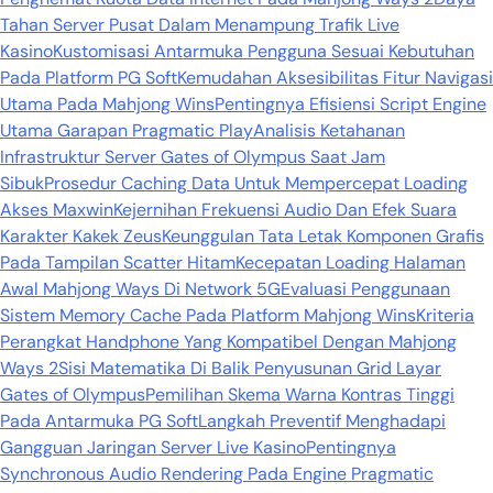
Tahan Server Pusat Dalam Menampung Trafik Live
Kasino
Kustomisasi Antarmuka Pengguna Sesuai Kebutuhan
Pada Platform PG Soft
Kemudahan Aksesibilitas Fitur Navigasi
Utama Pada Mahjong Wins
Pentingnya Efisiensi Script Engine
Utama Garapan Pragmatic Play
Analisis Ketahanan
Infrastruktur Server Gates of Olympus Saat Jam
Sibuk
Prosedur Caching Data Untuk Mempercepat Loading
Akses Maxwin
Kejernihan Frekuensi Audio Dan Efek Suara
Karakter Kakek Zeus
Keunggulan Tata Letak Komponen Grafis
Pada Tampilan Scatter Hitam
Kecepatan Loading Halaman
Awal Mahjong Ways Di Network 5G
Evaluasi Penggunaan
Sistem Memory Cache Pada Platform Mahjong Wins
Kriteria
Perangkat Handphone Yang Kompatibel Dengan Mahjong
Ways 2
Sisi Matematika Di Balik Penyusunan Grid Layar
Gates of Olympus
Pemilihan Skema Warna Kontras Tinggi
Pada Antarmuka PG Soft
Langkah Preventif Menghadapi
Gangguan Jaringan Server Live Kasino
Pentingnya
Synchronous Audio Rendering Pada Engine Pragmatic