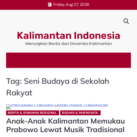
Skip
Friday, Aug 07, 2026
to
content
Kalimantan Indonesia
Menyajikan Berita dan Dinamika Kalimantan
Tag:
Seni Budaya di Sekolah
Rakyat
BERITA & DINAMIKA REGIONAL
BUDAYA & PARIWISATA
Anak-Anak Kalimantan Memukau
Prabowo Lewat Musik Tradisional