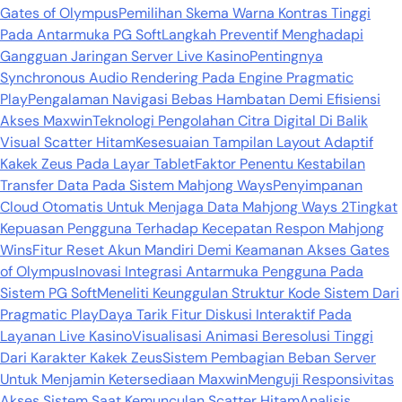
Gates of Olympus
Pemilihan Skema Warna Kontras Tinggi
Pada Antarmuka PG Soft
Langkah Preventif Menghadapi
Gangguan Jaringan Server Live Kasino
Pentingnya
Synchronous Audio Rendering Pada Engine Pragmatic
Play
Pengalaman Navigasi Bebas Hambatan Demi Efisiensi
Akses Maxwin
Teknologi Pengolahan Citra Digital Di Balik
Visual Scatter Hitam
Kesesuaian Tampilan Layout Adaptif
Kakek Zeus Pada Layar Tablet
Faktor Penentu Kestabilan
Transfer Data Pada Sistem Mahjong Ways
Penyimpanan
Cloud Otomatis Untuk Menjaga Data Mahjong Ways 2
Tingkat
Kepuasan Pengguna Terhadap Kecepatan Respon Mahjong
Wins
Fitur Reset Akun Mandiri Demi Keamanan Akses Gates
of Olympus
Inovasi Integrasi Antarmuka Pengguna Pada
Sistem PG Soft
Meneliti Keunggulan Struktur Kode Sistem Dari
Pragmatic Play
Daya Tarik Fitur Diskusi Interaktif Pada
Layanan Live Kasino
Visualisasi Animasi Beresolusi Tinggi
Dari Karakter Kakek Zeus
Sistem Pembagian Beban Server
Untuk Menjamin Ketersediaan Maxwin
Menguji Responsivitas
Akses Sistem Saat Kemunculan Scatter Hitam
Analisis