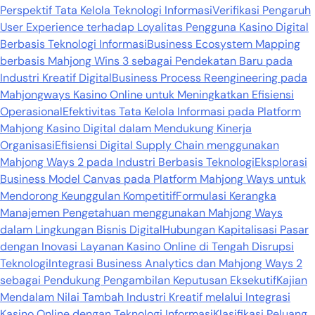
Perspektif Tata Kelola Teknologi Informasi
Verifikasi Pengaruh
User Experience terhadap Loyalitas Pengguna Kasino Digital
Berbasis Teknologi Informasi
Business Ecosystem Mapping
berbasis Mahjong Wins 3 sebagai Pendekatan Baru pada
Industri Kreatif Digital
Business Process Reengineering pada
Mahjongways Kasino Online untuk Meningkatkan Efisiensi
Operasional
Efektivitas Tata Kelola Informasi pada Platform
Mahjong Kasino Digital dalam Mendukung Kinerja
Organisasi
Efisiensi Digital Supply Chain menggunakan
Mahjong Ways 2 pada Industri Berbasis Teknologi
Eksplorasi
Business Model Canvas pada Platform Mahjong Ways untuk
Mendorong Keunggulan Kompetitif
Formulasi Kerangka
Manajemen Pengetahuan menggunakan Mahjong Ways
dalam Lingkungan Bisnis Digital
Hubungan Kapitalisasi Pasar
dengan Inovasi Layanan Kasino Online di Tengah Disrupsi
Teknologi
Integrasi Business Analytics dan Mahjong Ways 2
sebagai Pendukung Pengambilan Keputusan Eksekutif
Kajian
Mendalam Nilai Tambah Industri Kreatif melalui Integrasi
Kasino Online dengan Teknologi Informasi
Klasifikasi Peluang