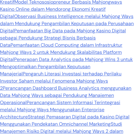
Kreatif
Model Teknososiopreneur Berbasis Mahjongways
Kasino Online dalam Mendorong Ekonomi Kreatif
Digital
Observasi Business Intelligence melalui Mahjong Ways
dalam Mendukung Pengambilan Keputusan pada Perusahaan
Digital
Pemanfaatan Big Data pada Mahjong Kasino Digital
sebagai Pendukung Strategi Bisnis Berbasis
Data
Pemanfaatan Cloud Computing dalam Infrastruktur
Mahjong Ways 2 untuk Mendukung Skalabilitas Platform
Digital
Penerapan Data Analytics pada Mahjong Wins 3 untuk
Mengoptimalkan Pengambilan Keputusan
Manajerial
Pengaruh Literasi Investasi terhadap Perilaku
Investor Saham melalui Fenomena Mahjong Ways
2
Perancangan Dashboard Business Analytics menggunakan
Data Mahjong Ways sebagai Pendukung Manajemen
Operasional
Perancangan Sistem Informasi Terintegrasi
melalui Mahjong Ways Menggunakan Enterprise
Architecture
Strategi Pemasaran Digital pada Kasino Digital
Menggunakan Pendekatan Omnichannel Marketing
Studi
Manajemen Risiko Digital melalui Mahjong Ways 2 dalam