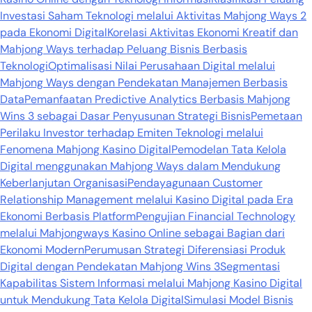
Investasi Saham Teknologi melalui Aktivitas Mahjong Ways 2
pada Ekonomi Digital
Korelasi Aktivitas Ekonomi Kreatif dan
Mahjong Ways terhadap Peluang Bisnis Berbasis
Teknologi
Optimalisasi Nilai Perusahaan Digital melalui
Mahjong Ways dengan Pendekatan Manajemen Berbasis
Data
Pemanfaatan Predictive Analytics Berbasis Mahjong
Wins 3 sebagai Dasar Penyusunan Strategi Bisnis
Pemetaan
Perilaku Investor terhadap Emiten Teknologi melalui
Fenomena Mahjong Kasino Digital
Pemodelan Tata Kelola
Digital menggunakan Mahjong Ways dalam Mendukung
Keberlanjutan Organisasi
Pendayagunaan Customer
Relationship Management melalui Kasino Digital pada Era
Ekonomi Berbasis Platform
Pengujian Financial Technology
melalui Mahjongways Kasino Online sebagai Bagian dari
Ekonomi Modern
Perumusan Strategi Diferensiasi Produk
Digital dengan Pendekatan Mahjong Wins 3
Segmentasi
Kapabilitas Sistem Informasi melalui Mahjong Kasino Digital
untuk Mendukung Tata Kelola Digital
Simulasi Model Bisnis