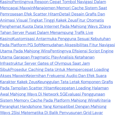
Kasino
Pentingnya Respon Cepat Tombol Navigasi Dalam
Mencapai Maxwin
Manajemen Memori Cache Sistem Saat
Pemrosesan Efek Scatter Hitam
Detail Desain Grafis Dan
Animasi Visual Tingkat Tinggi Kakek Zeus
Fitur Otomatis
Penghemat Kuota Data Internet Pada Mahjong Ways 2
Daya
Tahan Server Pusat Dalam Menampung Trafik Live
Kasino
Kustomisasi Antarmuka Pengguna Sesuai Kebutuhan
Pada Platform PG Soft
Kemudahan Aksesibilitas Fitur Navigasi
Utama Pada Mahjong Wins
Pentingnya Efisiensi Script Engine
Utama Garapan Pragmatic Play
Analisis Ketahanan
Infrastruktur Server Gates of Olympus Saat Jam
Sibuk
Prosedur Caching Data Untuk Mempercepat Loading
Akses Maxwin
Kejernihan Frekuensi Audio Dan Efek Suara
Karakter Kakek Zeus
Keunggulan Tata Letak Komponen Grafis
Pada Tampilan Scatter Hitam
Kecepatan Loading Halaman
Awal Mahjong Ways Di Network 5G
Evaluasi Penggunaan
Sistem Memory Cache Pada Platform Mahjong Wins
Kriteria
Perangkat Handphone Yang Kompatibel Dengan Mahjong
Ways 2
Sisi Matematika Di Balik Penyusunan Grid Layar