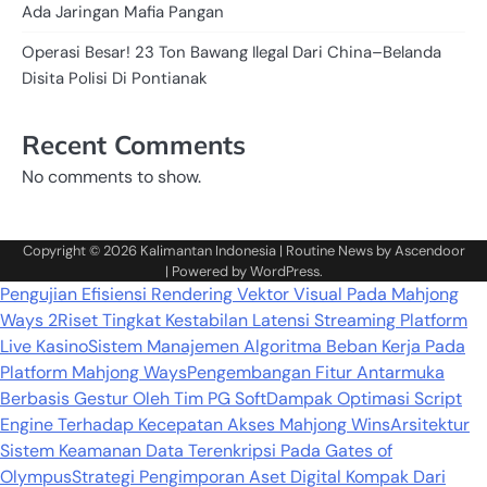
Ada Jaringan Mafia Pangan
Operasi Besar! 23 Ton Bawang Ilegal Dari China–Belanda
Disita Polisi Di Pontianak
Recent Comments
No comments to show.
Copyright © 2026
Kalimantan Indonesia
| Routine News by
Ascendoor
| Powered by
WordPress
.
Pengujian Efisiensi Rendering Vektor Visual Pada Mahjong
Ways 2
Riset Tingkat Kestabilan Latensi Streaming Platform
Live Kasino
Sistem Manajemen Algoritma Beban Kerja Pada
Platform Mahjong Ways
Pengembangan Fitur Antarmuka
Berbasis Gestur Oleh Tim PG Soft
Dampak Optimasi Script
Engine Terhadap Kecepatan Akses Mahjong Wins
Arsitektur
Sistem Keamanan Data Terenkripsi Pada Gates of
Olympus
Strategi Pengimporan Aset Digital Kompak Dari