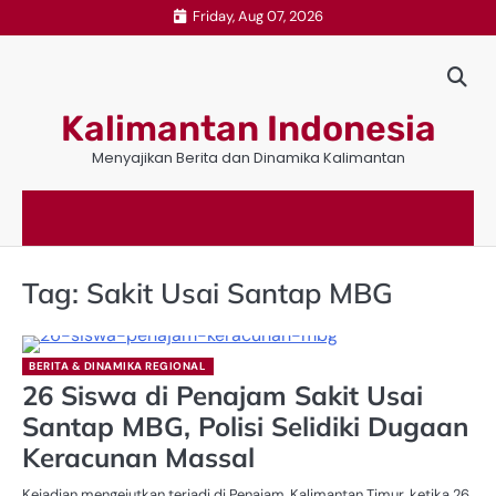
Skip
Friday, Aug 07, 2026
to
content
Kalimantan Indonesia
Menyajikan Berita dan Dinamika Kalimantan
Tag:
Sakit Usai Santap MBG
BERITA & DINAMIKA REGIONAL
26 Siswa di Penajam Sakit Usai
Santap MBG, Polisi Selidiki Dugaan
Keracunan Massal
Kejadian mengejutkan terjadi di Penajam, Kalimantan Timur, ketika 26