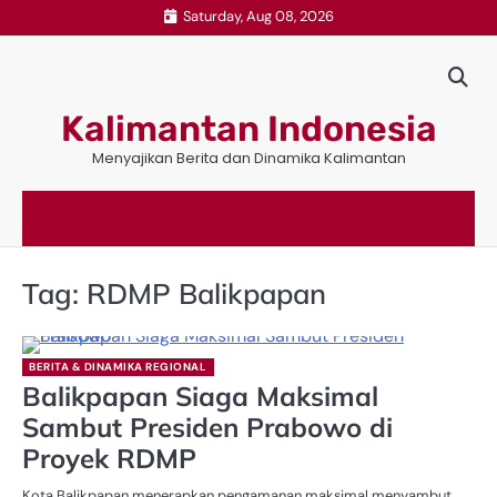
Skip
Saturday, Aug 08, 2026
to
content
Kalimantan Indonesia
Menyajikan Berita dan Dinamika Kalimantan
Tag:
RDMP Balikpapan
BERITA & DINAMIKA REGIONAL
Balikpapan Siaga Maksimal
Sambut Presiden Prabowo di
Proyek RDMP
Kota Balikpapan menerapkan pengamanan maksimal menyambut