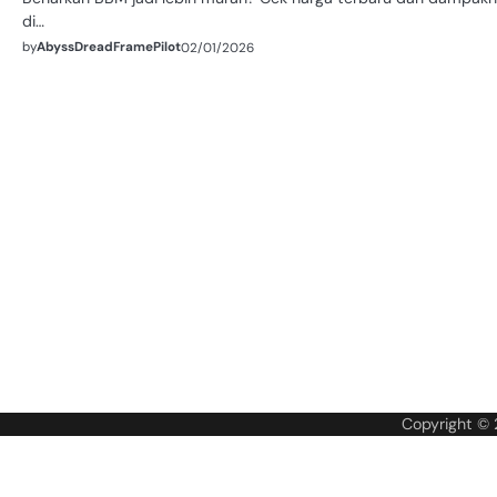
di…
by
AbyssDreadFramePilot
02/01/2026
Copyright ©