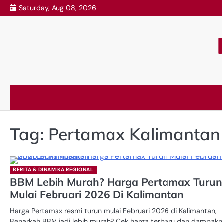
Skip
Saturday, Aug 08, 2026
to
content
Tag:
Pertamax Kalimantan
BERITA & DINAMIKA REGIONAL
BBM Lebih Murah? Harga Pertamax Turun
Mulai Februari 2026 Di Kalimantan
Harga Pertamax resmi turun mulai Februari 2026 di Kalimantan,
Benarkah BBM jadi lebih murah? Cek harga terbaru dan dampak