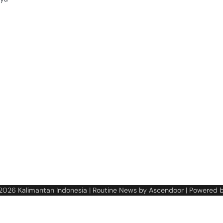
 2026
Kalimantan Indonesia
| Routine News by
Ascendoor
| Powered 