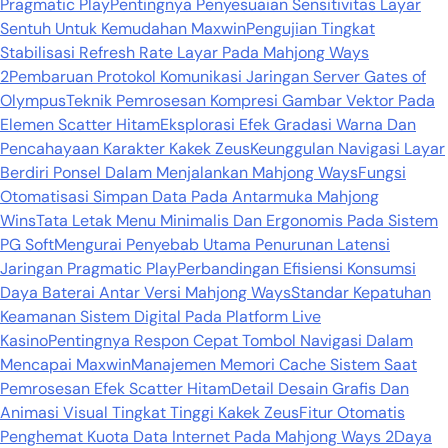
Pragmatic Play
Pentingnya Penyesuaian Sensitivitas Layar
Sentuh Untuk Kemudahan Maxwin
Pengujian Tingkat
Stabilisasi Refresh Rate Layar Pada Mahjong Ways
2
Pembaruan Protokol Komunikasi Jaringan Server Gates of
Olympus
Teknik Pemrosesan Kompresi Gambar Vektor Pada
Elemen Scatter Hitam
Eksplorasi Efek Gradasi Warna Dan
Pencahayaan Karakter Kakek Zeus
Keunggulan Navigasi Layar
Berdiri Ponsel Dalam Menjalankan Mahjong Ways
Fungsi
Otomatisasi Simpan Data Pada Antarmuka Mahjong
Wins
Tata Letak Menu Minimalis Dan Ergonomis Pada Sistem
PG Soft
Mengurai Penyebab Utama Penurunan Latensi
Jaringan Pragmatic Play
Perbandingan Efisiensi Konsumsi
Daya Baterai Antar Versi Mahjong Ways
Standar Kepatuhan
Keamanan Sistem Digital Pada Platform Live
Kasino
Pentingnya Respon Cepat Tombol Navigasi Dalam
Mencapai Maxwin
Manajemen Memori Cache Sistem Saat
Pemrosesan Efek Scatter Hitam
Detail Desain Grafis Dan
Animasi Visual Tingkat Tinggi Kakek Zeus
Fitur Otomatis
Penghemat Kuota Data Internet Pada Mahjong Ways 2
Daya