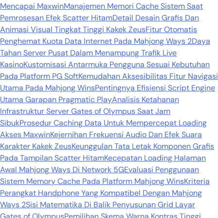
Mencapai Maxwin
Manajemen Memori Cache Sistem Saat
Pemrosesan Efek Scatter Hitam
Detail Desain Grafis Dan
Animasi Visual Tingkat Tinggi Kakek Zeus
Fitur Otomatis
Penghemat Kuota Data Internet Pada Mahjong Ways 2
Daya
Tahan Server Pusat Dalam Menampung Trafik Live
Kasino
Kustomisasi Antarmuka Pengguna Sesuai Kebutuhan
Pada Platform PG Soft
Kemudahan Aksesibilitas Fitur Navigasi
Utama Pada Mahjong Wins
Pentingnya Efisiensi Script Engine
Utama Garapan Pragmatic Play
Analisis Ketahanan
Infrastruktur Server Gates of Olympus Saat Jam
Sibuk
Prosedur Caching Data Untuk Mempercepat Loading
Akses Maxwin
Kejernihan Frekuensi Audio Dan Efek Suara
Karakter Kakek Zeus
Keunggulan Tata Letak Komponen Grafis
Pada Tampilan Scatter Hitam
Kecepatan Loading Halaman
Awal Mahjong Ways Di Network 5G
Evaluasi Penggunaan
Sistem Memory Cache Pada Platform Mahjong Wins
Kriteria
Perangkat Handphone Yang Kompatibel Dengan Mahjong
Ways 2
Sisi Matematika Di Balik Penyusunan Grid Layar
Gates of Olympus
Pemilihan Skema Warna Kontras Tinggi