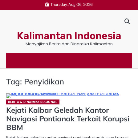
Skip
Thursday, Aug 06, 2026
to
content
Kalimantan Indonesia
Menyajikan Berita dan Dinamika Kalimantan
Tag:
Penyidikan
BERITA & DINAMIKA REGIONAL
Kejati Kalbar Geledah Kantor
Navigasi Pontianak Terkait Korupsi
BBM
Kejati kalbar geledah kantor navigasi pontianak atas dugaan korupsi