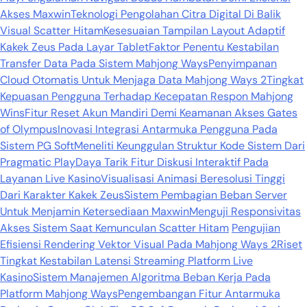
Akses Maxwin
Teknologi Pengolahan Citra Digital Di Balik
Visual Scatter Hitam
Kesesuaian Tampilan Layout Adaptif
Kakek Zeus Pada Layar Tablet
Faktor Penentu Kestabilan
Transfer Data Pada Sistem Mahjong Ways
Penyimpanan
Cloud Otomatis Untuk Menjaga Data Mahjong Ways 2
Tingkat
Kepuasan Pengguna Terhadap Kecepatan Respon Mahjong
Wins
Fitur Reset Akun Mandiri Demi Keamanan Akses Gates
of Olympus
Inovasi Integrasi Antarmuka Pengguna Pada
Sistem PG Soft
Meneliti Keunggulan Struktur Kode Sistem Dari
Pragmatic Play
Daya Tarik Fitur Diskusi Interaktif Pada
Layanan Live Kasino
Visualisasi Animasi Beresolusi Tinggi
Dari Karakter Kakek Zeus
Sistem Pembagian Beban Server
Untuk Menjamin Ketersediaan Maxwin
Menguji Responsivitas
Akses Sistem Saat Kemunculan Scatter Hitam
Pengujian
Efisiensi Rendering Vektor Visual Pada Mahjong Ways 2
Riset
Tingkat Kestabilan Latensi Streaming Platform Live
Kasino
Sistem Manajemen Algoritma Beban Kerja Pada
Platform Mahjong Ways
Pengembangan Fitur Antarmuka