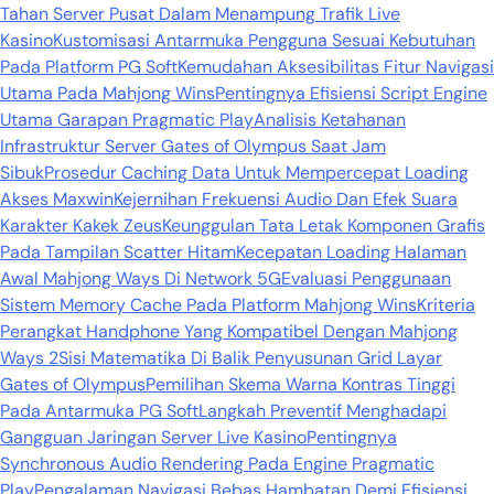
Tahan Server Pusat Dalam Menampung Trafik Live
Kasino
Kustomisasi Antarmuka Pengguna Sesuai Kebutuhan
Pada Platform PG Soft
Kemudahan Aksesibilitas Fitur Navigasi
Utama Pada Mahjong Wins
Pentingnya Efisiensi Script Engine
Utama Garapan Pragmatic Play
Analisis Ketahanan
Infrastruktur Server Gates of Olympus Saat Jam
Sibuk
Prosedur Caching Data Untuk Mempercepat Loading
Akses Maxwin
Kejernihan Frekuensi Audio Dan Efek Suara
Karakter Kakek Zeus
Keunggulan Tata Letak Komponen Grafis
Pada Tampilan Scatter Hitam
Kecepatan Loading Halaman
Awal Mahjong Ways Di Network 5G
Evaluasi Penggunaan
Sistem Memory Cache Pada Platform Mahjong Wins
Kriteria
Perangkat Handphone Yang Kompatibel Dengan Mahjong
Ways 2
Sisi Matematika Di Balik Penyusunan Grid Layar
Gates of Olympus
Pemilihan Skema Warna Kontras Tinggi
Pada Antarmuka PG Soft
Langkah Preventif Menghadapi
Gangguan Jaringan Server Live Kasino
Pentingnya
Synchronous Audio Rendering Pada Engine Pragmatic
Play
Pengalaman Navigasi Bebas Hambatan Demi Efisiensi