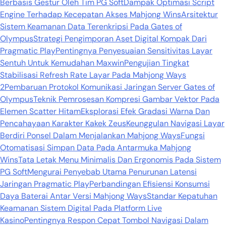
Berbasis Gestur Oleh Tim PG Soft
Dampak Optimasi Script
Engine Terhadap Kecepatan Akses Mahjong Wins
Arsitektur
Sistem Keamanan Data Terenkripsi Pada Gates of
Olympus
Strategi Pengimporan Aset Digital Kompak Dari
Pragmatic Play
Pentingnya Penyesuaian Sensitivitas Layar
Sentuh Untuk Kemudahan Maxwin
Pengujian Tingkat
Stabilisasi Refresh Rate Layar Pada Mahjong Ways
2
Pembaruan Protokol Komunikasi Jaringan Server Gates of
Olympus
Teknik Pemrosesan Kompresi Gambar Vektor Pada
Elemen Scatter Hitam
Eksplorasi Efek Gradasi Warna Dan
Pencahayaan Karakter Kakek Zeus
Keunggulan Navigasi Layar
Berdiri Ponsel Dalam Menjalankan Mahjong Ways
Fungsi
Otomatisasi Simpan Data Pada Antarmuka Mahjong
Wins
Tata Letak Menu Minimalis Dan Ergonomis Pada Sistem
PG Soft
Mengurai Penyebab Utama Penurunan Latensi
Jaringan Pragmatic Play
Perbandingan Efisiensi Konsumsi
Daya Baterai Antar Versi Mahjong Ways
Standar Kepatuhan
Keamanan Sistem Digital Pada Platform Live
Kasino
Pentingnya Respon Cepat Tombol Navigasi Dalam