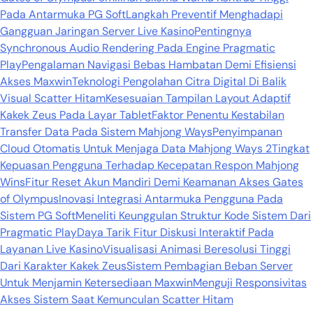
Pada Antarmuka PG Soft
Langkah Preventif Menghadapi
Gangguan Jaringan Server Live Kasino
Pentingnya
Synchronous Audio Rendering Pada Engine Pragmatic
Play
Pengalaman Navigasi Bebas Hambatan Demi Efisiensi
Akses Maxwin
Teknologi Pengolahan Citra Digital Di Balik
Visual Scatter Hitam
Kesesuaian Tampilan Layout Adaptif
Kakek Zeus Pada Layar Tablet
Faktor Penentu Kestabilan
Transfer Data Pada Sistem Mahjong Ways
Penyimpanan
Cloud Otomatis Untuk Menjaga Data Mahjong Ways 2
Tingkat
Kepuasan Pengguna Terhadap Kecepatan Respon Mahjong
Wins
Fitur Reset Akun Mandiri Demi Keamanan Akses Gates
of Olympus
Inovasi Integrasi Antarmuka Pengguna Pada
Sistem PG Soft
Meneliti Keunggulan Struktur Kode Sistem Dari
Pragmatic Play
Daya Tarik Fitur Diskusi Interaktif Pada
Layanan Live Kasino
Visualisasi Animasi Beresolusi Tinggi
Dari Karakter Kakek Zeus
Sistem Pembagian Beban Server
Untuk Menjamin Ketersediaan Maxwin
Menguji Responsivitas
Akses Sistem Saat Kemunculan Scatter Hitam