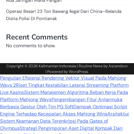
Ada Jaringan Mafia Pangan
Operasi Besar! 23 Ton Bawang Ilegal Dari China–Belanda
Disita Polisi Di Pontianak
Recent Comments
No comments to show.
Copyright © 2026
Kalimantan Indonesia
| Routine News by
Ascendoor
| Powered by
WordPress
.
Pengujian Efisiensi Rendering Vektor Visual Pada Mahjong
Ways 2
Riset Tingkat Kestabilan Latensi Streaming Platform
Live Kasino
Sistem Manajemen Algoritma Beban Kerja Pada
Platform Mahjong Ways
Pengembangan Fitur Antarmuka
Berbasis Gestur Oleh Tim PG Soft
Dampak Optimasi Script
Engine Terhadap Kecepatan Akses Mahjong Wins
Arsitektur
Sistem Keamanan Data Terenkripsi Pada Gates of
Olympus
Strategi Pengimporan Aset Digital Kompak Dari