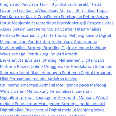
Pragmatic Play
Daya Tarik Fitur Diskusi Interaktif Pada
Layanan Live Kasino
Visualisasi Animasi Beresolusi Tinggi
Dari Karakter Kakek Zeus
Sistem Pembagian Beban Server
Untuk Menjamin Ketersediaan Maxwin
Menguji Responsivitas
Akses Sistem Saat Kemunculan Scatter Hitam
Analisis
Perilaku Konsumen Digital terhadap Mahjong Kasino Digital
Menggunakan Pendekatan Technology Acceptance
Model
Analisis Strategi Branding Digital dengan Mahjong
Ways sebagai Pendukung Industri Kreatif
Berkelanjutan
Evaluasi Strategi Manajemen Digital pada
Platform Kasino Online Menggunakan Pendekatan Balanced
Scorecard
Identifikasi Hubungan Sentimen Digital terhadap
Nilai Perusahaan melalui Aktivitas Kasino
Online
Implementasi Artificial Intelligence pada Mahjong
Wins 3 dalam Mendukung Personalisasi Layanan
Digital
Interpretasi Keunggulan Kompetitif Mahjong Wins 3
melalui Pendekatan Manajemen Strategis pada Industri
Digital
Kajian Pasar Modal Digital melalui Mahjong Ways