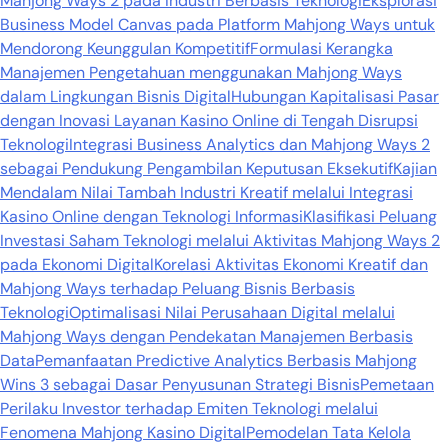
Mahjong Ways 2 pada Industri Berbasis Teknologi
Eksplorasi
Business Model Canvas pada Platform Mahjong Ways untuk
Mendorong Keunggulan Kompetitif
Formulasi Kerangka
Manajemen Pengetahuan menggunakan Mahjong Ways
dalam Lingkungan Bisnis Digital
Hubungan Kapitalisasi Pasar
dengan Inovasi Layanan Kasino Online di Tengah Disrupsi
Teknologi
Integrasi Business Analytics dan Mahjong Ways 2
sebagai Pendukung Pengambilan Keputusan Eksekutif
Kajian
Mendalam Nilai Tambah Industri Kreatif melalui Integrasi
Kasino Online dengan Teknologi Informasi
Klasifikasi Peluang
Investasi Saham Teknologi melalui Aktivitas Mahjong Ways 2
pada Ekonomi Digital
Korelasi Aktivitas Ekonomi Kreatif dan
Mahjong Ways terhadap Peluang Bisnis Berbasis
Teknologi
Optimalisasi Nilai Perusahaan Digital melalui
Mahjong Ways dengan Pendekatan Manajemen Berbasis
Data
Pemanfaatan Predictive Analytics Berbasis Mahjong
Wins 3 sebagai Dasar Penyusunan Strategi Bisnis
Pemetaan
Perilaku Investor terhadap Emiten Teknologi melalui
Fenomena Mahjong Kasino Digital
Pemodelan Tata Kelola