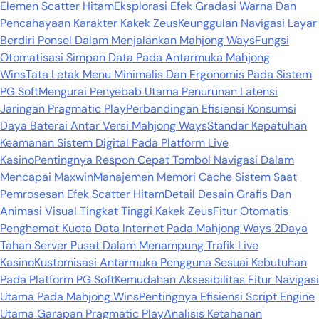
Elemen Scatter Hitam
Eksplorasi Efek Gradasi Warna Dan
Pencahayaan Karakter Kakek Zeus
Keunggulan Navigasi Layar
Berdiri Ponsel Dalam Menjalankan Mahjong Ways
Fungsi
Otomatisasi Simpan Data Pada Antarmuka Mahjong
Wins
Tata Letak Menu Minimalis Dan Ergonomis Pada Sistem
PG Soft
Mengurai Penyebab Utama Penurunan Latensi
Jaringan Pragmatic Play
Perbandingan Efisiensi Konsumsi
Daya Baterai Antar Versi Mahjong Ways
Standar Kepatuhan
Keamanan Sistem Digital Pada Platform Live
Kasino
Pentingnya Respon Cepat Tombol Navigasi Dalam
Mencapai Maxwin
Manajemen Memori Cache Sistem Saat
Pemrosesan Efek Scatter Hitam
Detail Desain Grafis Dan
Animasi Visual Tingkat Tinggi Kakek Zeus
Fitur Otomatis
Penghemat Kuota Data Internet Pada Mahjong Ways 2
Daya
Tahan Server Pusat Dalam Menampung Trafik Live
Kasino
Kustomisasi Antarmuka Pengguna Sesuai Kebutuhan
Pada Platform PG Soft
Kemudahan Aksesibilitas Fitur Navigasi
Utama Pada Mahjong Wins
Pentingnya Efisiensi Script Engine
Utama Garapan Pragmatic Play
Analisis Ketahanan