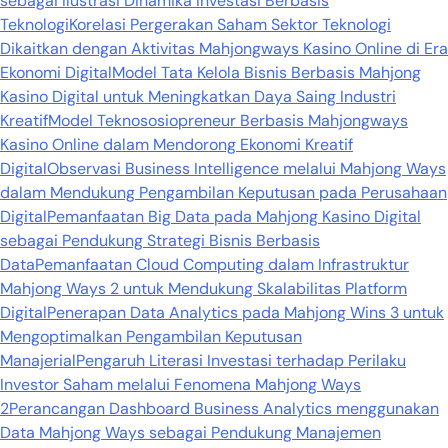
sebagai Ilustrasi Dinamika Investasi Berbasis
Teknologi
Korelasi Pergerakan Saham Sektor Teknologi
Dikaitkan dengan Aktivitas Mahjongways Kasino Online di Era
Ekonomi Digital
Model Tata Kelola Bisnis Berbasis Mahjong
Kasino Digital untuk Meningkatkan Daya Saing Industri
Kreatif
Model Teknososiopreneur Berbasis Mahjongways
Kasino Online dalam Mendorong Ekonomi Kreatif
Digital
Observasi Business Intelligence melalui Mahjong Ways
dalam Mendukung Pengambilan Keputusan pada Perusahaan
Digital
Pemanfaatan Big Data pada Mahjong Kasino Digital
sebagai Pendukung Strategi Bisnis Berbasis
Data
Pemanfaatan Cloud Computing dalam Infrastruktur
Mahjong Ways 2 untuk Mendukung Skalabilitas Platform
Digital
Penerapan Data Analytics pada Mahjong Wins 3 untuk
Mengoptimalkan Pengambilan Keputusan
Manajerial
Pengaruh Literasi Investasi terhadap Perilaku
Investor Saham melalui Fenomena Mahjong Ways
2
Perancangan Dashboard Business Analytics menggunakan
Data Mahjong Ways sebagai Pendukung Manajemen