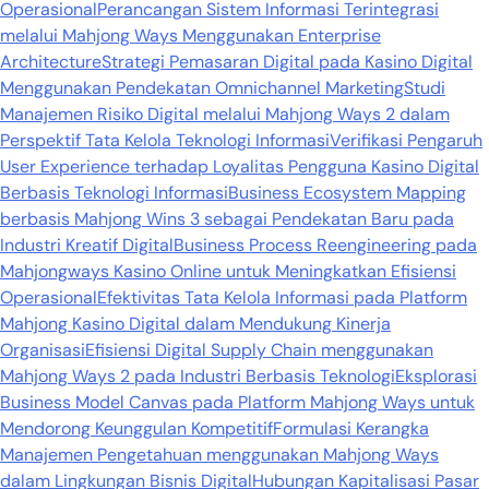
Operasional
Perancangan Sistem Informasi Terintegrasi
melalui Mahjong Ways Menggunakan Enterprise
Architecture
Strategi Pemasaran Digital pada Kasino Digital
Menggunakan Pendekatan Omnichannel Marketing
Studi
Manajemen Risiko Digital melalui Mahjong Ways 2 dalam
Perspektif Tata Kelola Teknologi Informasi
Verifikasi Pengaruh
User Experience terhadap Loyalitas Pengguna Kasino Digital
Berbasis Teknologi Informasi
Business Ecosystem Mapping
berbasis Mahjong Wins 3 sebagai Pendekatan Baru pada
Industri Kreatif Digital
Business Process Reengineering pada
Mahjongways Kasino Online untuk Meningkatkan Efisiensi
Operasional
Efektivitas Tata Kelola Informasi pada Platform
Mahjong Kasino Digital dalam Mendukung Kinerja
Organisasi
Efisiensi Digital Supply Chain menggunakan
Mahjong Ways 2 pada Industri Berbasis Teknologi
Eksplorasi
Business Model Canvas pada Platform Mahjong Ways untuk
Mendorong Keunggulan Kompetitif
Formulasi Kerangka
Manajemen Pengetahuan menggunakan Mahjong Ways
dalam Lingkungan Bisnis Digital
Hubungan Kapitalisasi Pasar