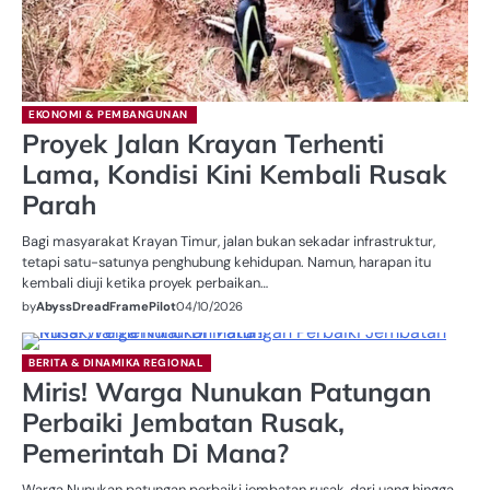
EKONOMI & PEMBANGUNAN
Proyek Jalan Krayan Terhenti
Lama, Kondisi Kini Kembali Rusak
Parah
Bagi masyarakat Krayan Timur, jalan bukan sekadar infrastruktur,
tetapi satu-satunya penghubung kehidupan. Namun, harapan itu
kembali diuji ketika proyek perbaikan…
by
AbyssDreadFramePilot
04/10/2026
BERITA & DINAMIKA REGIONAL
Miris! Warga Nunukan Patungan
Perbaiki Jembatan Rusak,
Pemerintah Di Mana?
Warga Nunukan patungan perbaiki jembatan rusak, dari uang hingga