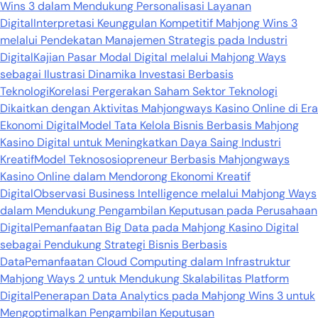
Wins 3 dalam Mendukung Personalisasi Layanan
Digital
Interpretasi Keunggulan Kompetitif Mahjong Wins 3
melalui Pendekatan Manajemen Strategis pada Industri
Digital
Kajian Pasar Modal Digital melalui Mahjong Ways
sebagai Ilustrasi Dinamika Investasi Berbasis
Teknologi
Korelasi Pergerakan Saham Sektor Teknologi
Dikaitkan dengan Aktivitas Mahjongways Kasino Online di Era
Ekonomi Digital
Model Tata Kelola Bisnis Berbasis Mahjong
Kasino Digital untuk Meningkatkan Daya Saing Industri
Kreatif
Model Teknososiopreneur Berbasis Mahjongways
Kasino Online dalam Mendorong Ekonomi Kreatif
Digital
Observasi Business Intelligence melalui Mahjong Ways
dalam Mendukung Pengambilan Keputusan pada Perusahaan
Digital
Pemanfaatan Big Data pada Mahjong Kasino Digital
sebagai Pendukung Strategi Bisnis Berbasis
Data
Pemanfaatan Cloud Computing dalam Infrastruktur
Mahjong Ways 2 untuk Mendukung Skalabilitas Platform
Digital
Penerapan Data Analytics pada Mahjong Wins 3 untuk
Mengoptimalkan Pengambilan Keputusan