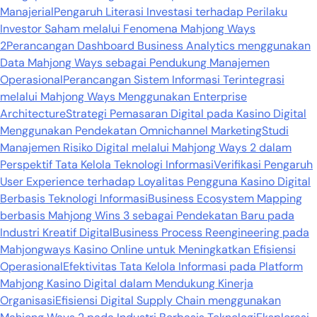
Manajerial
Pengaruh Literasi Investasi terhadap Perilaku
Investor Saham melalui Fenomena Mahjong Ways
2
Perancangan Dashboard Business Analytics menggunakan
Data Mahjong Ways sebagai Pendukung Manajemen
Operasional
Perancangan Sistem Informasi Terintegrasi
melalui Mahjong Ways Menggunakan Enterprise
Architecture
Strategi Pemasaran Digital pada Kasino Digital
Menggunakan Pendekatan Omnichannel Marketing
Studi
Manajemen Risiko Digital melalui Mahjong Ways 2 dalam
Perspektif Tata Kelola Teknologi Informasi
Verifikasi Pengaruh
User Experience terhadap Loyalitas Pengguna Kasino Digital
Berbasis Teknologi Informasi
Business Ecosystem Mapping
berbasis Mahjong Wins 3 sebagai Pendekatan Baru pada
Industri Kreatif Digital
Business Process Reengineering pada
Mahjongways Kasino Online untuk Meningkatkan Efisiensi
Operasional
Efektivitas Tata Kelola Informasi pada Platform
Mahjong Kasino Digital dalam Mendukung Kinerja
Organisasi
Efisiensi Digital Supply Chain menggunakan