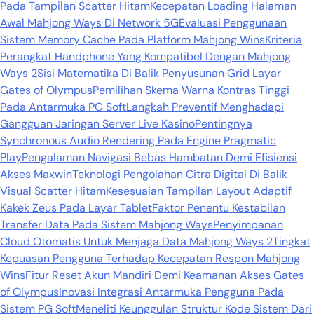
Pada Tampilan Scatter Hitam
Kecepatan Loading Halaman
Awal Mahjong Ways Di Network 5G
Evaluasi Penggunaan
Sistem Memory Cache Pada Platform Mahjong Wins
Kriteria
Perangkat Handphone Yang Kompatibel Dengan Mahjong
Ways 2
Sisi Matematika Di Balik Penyusunan Grid Layar
Gates of Olympus
Pemilihan Skema Warna Kontras Tinggi
Pada Antarmuka PG Soft
Langkah Preventif Menghadapi
Gangguan Jaringan Server Live Kasino
Pentingnya
Synchronous Audio Rendering Pada Engine Pragmatic
Play
Pengalaman Navigasi Bebas Hambatan Demi Efisiensi
Akses Maxwin
Teknologi Pengolahan Citra Digital Di Balik
Visual Scatter Hitam
Kesesuaian Tampilan Layout Adaptif
Kakek Zeus Pada Layar Tablet
Faktor Penentu Kestabilan
Transfer Data Pada Sistem Mahjong Ways
Penyimpanan
Cloud Otomatis Untuk Menjaga Data Mahjong Ways 2
Tingkat
Kepuasan Pengguna Terhadap Kecepatan Respon Mahjong
Wins
Fitur Reset Akun Mandiri Demi Keamanan Akses Gates
of Olympus
Inovasi Integrasi Antarmuka Pengguna Pada
Sistem PG Soft
Meneliti Keunggulan Struktur Kode Sistem Dari