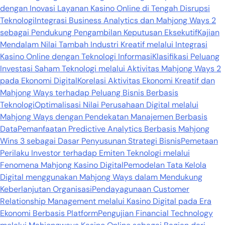
dengan Inovasi Layanan Kasino Online di Tengah Disrupsi
Teknologi
Integrasi Business Analytics dan Mahjong Ways 2
sebagai Pendukung Pengambilan Keputusan Eksekutif
Kajian
Mendalam Nilai Tambah Industri Kreatif melalui Integrasi
Kasino Online dengan Teknologi Informasi
Klasifikasi Peluang
Investasi Saham Teknologi melalui Aktivitas Mahjong Ways 2
pada Ekonomi Digital
Korelasi Aktivitas Ekonomi Kreatif dan
Mahjong Ways terhadap Peluang Bisnis Berbasis
Teknologi
Optimalisasi Nilai Perusahaan Digital melalui
Mahjong Ways dengan Pendekatan Manajemen Berbasis
Data
Pemanfaatan Predictive Analytics Berbasis Mahjong
Wins 3 sebagai Dasar Penyusunan Strategi Bisnis
Pemetaan
Perilaku Investor terhadap Emiten Teknologi melalui
Fenomena Mahjong Kasino Digital
Pemodelan Tata Kelola
Digital menggunakan Mahjong Ways dalam Mendukung
Keberlanjutan Organisasi
Pendayagunaan Customer
Relationship Management melalui Kasino Digital pada Era
Ekonomi Berbasis Platform
Pengujian Financial Technology