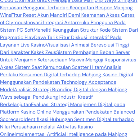
Cloud Otomatis Untuk Menjaga Data Mahjong Ways 2
Tingkat
Kepuasan Pengguna Terhadap Kecepatan Respon Mahjong
Wins
Fitur Reset Akun Mandiri Demi Keamanan Akses Gates
of Olympus
Inovasi Integrasi Antarmuka Pengguna Pada
Sistem PG Soft
Meneliti Keunggulan Struktur Kode Sistem Dari
Pragmatic Play
Daya Tarik Fitur Diskusi Interaktif Pada
Layanan Live Kasino
Visualisasi Animasi Beresolusi Tinggi
Dari Karakter Kakek Zeus
Sistem Pembagian Beban Server
Untuk Menjamin Ketersediaan Maxwin
Menguji Responsivitas
Akses Sistem Saat Kemunculan Scatter Hitam
Analisis
Perilaku Konsumen Digital terhadap Mahjong Kasino Digital
Menggunakan Pendekatan Technology Acceptance
Model
Analisis Strategi Branding Digital dengan Mahjong
Ways sebagai Pendukung Industri Kreatif
Berkelanjutan
Evaluasi Strategi Manajemen Digital pada
Platform Kasino Online Menggunakan Pendekatan Balanced
Scorecard
Identifikasi Hubungan Sentimen Digital terhadap
Nilai Perusahaan melalui Aktivitas Kasino
Online
Implementasi Artificial Intelligence pada Mahjong