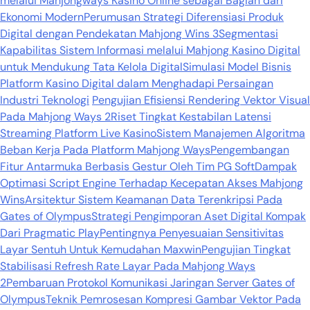
melalui Mahjongways Kasino Online sebagai Bagian dari
Ekonomi Modern
Perumusan Strategi Diferensiasi Produk
Digital dengan Pendekatan Mahjong Wins 3
Segmentasi
Kapabilitas Sistem Informasi melalui Mahjong Kasino Digital
untuk Mendukung Tata Kelola Digital
Simulasi Model Bisnis
Platform Kasino Digital dalam Menghadapi Persaingan
Industri Teknologi
Pengujian Efisiensi Rendering Vektor Visual
Pada Mahjong Ways 2
Riset Tingkat Kestabilan Latensi
Streaming Platform Live Kasino
Sistem Manajemen Algoritma
Beban Kerja Pada Platform Mahjong Ways
Pengembangan
Fitur Antarmuka Berbasis Gestur Oleh Tim PG Soft
Dampak
Optimasi Script Engine Terhadap Kecepatan Akses Mahjong
Wins
Arsitektur Sistem Keamanan Data Terenkripsi Pada
Gates of Olympus
Strategi Pengimporan Aset Digital Kompak
Dari Pragmatic Play
Pentingnya Penyesuaian Sensitivitas
Layar Sentuh Untuk Kemudahan Maxwin
Pengujian Tingkat
Stabilisasi Refresh Rate Layar Pada Mahjong Ways
2
Pembaruan Protokol Komunikasi Jaringan Server Gates of
Olympus
Teknik Pemrosesan Kompresi Gambar Vektor Pada