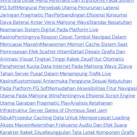
Wins
Tata Letak Menu Minimalis Dan Ergonomis Pada Sistem
PG Soft
Mengurai Penyebab Utama Penurunan Latensi
Jaringan Pragmatic Play
Perbandingan Efisiensi Konsumsi
Daya Baterai Antar Versi Mahjong Ways
Standar Kepatuhan
Keamanan Sistem Digital Pada Platform Live
Kasino
Pentingnya Respon Cepat Tombol Navigasi Dalam
Mencapai Maxwin
Manajemen Memori Cache Sistem Saat
Pemrosesan Efek Scatter Hitam
Detail Desain Grafis Dan
Animasi Visual Tingkat Tinggi Kakek Zeus
Fitur Otomatis
Penghemat Kuota Data Internet Pada Mahjong Ways 2
Daya
Tahan Server Pusat Dalam Menampung Trafik Live
Kasino
Kustomisasi Antarmuka Pengguna Sesuai Kebutuhan
Pada Platform PG Soft
Kemudahan Aksesibilitas Fitur Navigasi
Utama Pada Mahjong Wins
Pentingnya Efisiensi Script Engine
Utama Garapan Pragmatic Play
Analisis Ketahanan
Infrastruktur Server Gates of Olympus Saat Jam
Sibuk
Prosedur Caching Data Untuk Mempercepat Loading
Akses Maxwin
Kejernihan Frekuensi Audio Dan Efek Suara
Karakter Kakek Zeus
Keunggulan Tata Letak Komponen Grafis