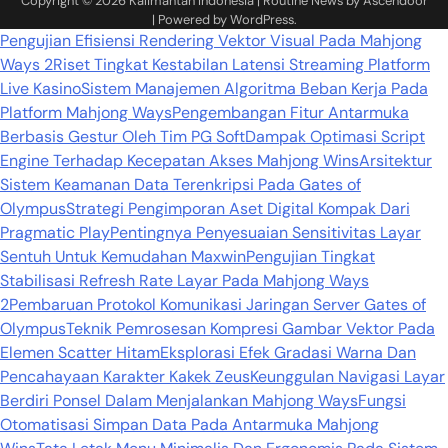
Copyright © 2026
Kalimantan Indonesia
| Routine News by
Ascendoor
| Powered by
WordPress
.
Pengujian Efisiensi Rendering Vektor Visual Pada Mahjong
Ways 2
Riset Tingkat Kestabilan Latensi Streaming Platform
Live Kasino
Sistem Manajemen Algoritma Beban Kerja Pada
Platform Mahjong Ways
Pengembangan Fitur Antarmuka
Berbasis Gestur Oleh Tim PG Soft
Dampak Optimasi Script
Engine Terhadap Kecepatan Akses Mahjong Wins
Arsitektur
Sistem Keamanan Data Terenkripsi Pada Gates of
Olympus
Strategi Pengimporan Aset Digital Kompak Dari
Pragmatic Play
Pentingnya Penyesuaian Sensitivitas Layar
Sentuh Untuk Kemudahan Maxwin
Pengujian Tingkat
Stabilisasi Refresh Rate Layar Pada Mahjong Ways
2
Pembaruan Protokol Komunikasi Jaringan Server Gates of
Olympus
Teknik Pemrosesan Kompresi Gambar Vektor Pada
Elemen Scatter Hitam
Eksplorasi Efek Gradasi Warna Dan
Pencahayaan Karakter Kakek Zeus
Keunggulan Navigasi Layar
Berdiri Ponsel Dalam Menjalankan Mahjong Ways
Fungsi
Otomatisasi Simpan Data Pada Antarmuka Mahjong