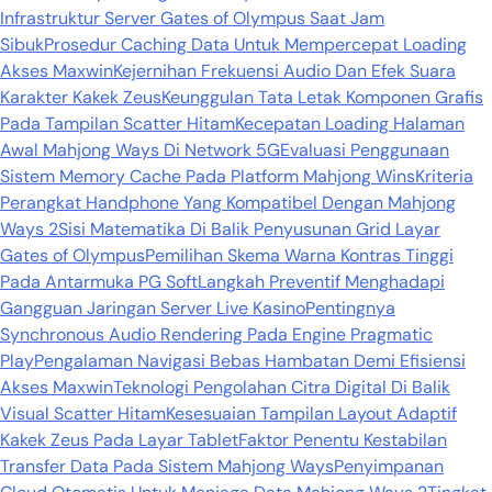
Infrastruktur Server Gates of Olympus Saat Jam
Sibuk
Prosedur Caching Data Untuk Mempercepat Loading
Akses Maxwin
Kejernihan Frekuensi Audio Dan Efek Suara
Karakter Kakek Zeus
Keunggulan Tata Letak Komponen Grafis
Pada Tampilan Scatter Hitam
Kecepatan Loading Halaman
Awal Mahjong Ways Di Network 5G
Evaluasi Penggunaan
Sistem Memory Cache Pada Platform Mahjong Wins
Kriteria
Perangkat Handphone Yang Kompatibel Dengan Mahjong
Ways 2
Sisi Matematika Di Balik Penyusunan Grid Layar
Gates of Olympus
Pemilihan Skema Warna Kontras Tinggi
Pada Antarmuka PG Soft
Langkah Preventif Menghadapi
Gangguan Jaringan Server Live Kasino
Pentingnya
Synchronous Audio Rendering Pada Engine Pragmatic
Play
Pengalaman Navigasi Bebas Hambatan Demi Efisiensi
Akses Maxwin
Teknologi Pengolahan Citra Digital Di Balik
Visual Scatter Hitam
Kesesuaian Tampilan Layout Adaptif
Kakek Zeus Pada Layar Tablet
Faktor Penentu Kestabilan
Transfer Data Pada Sistem Mahjong Ways
Penyimpanan