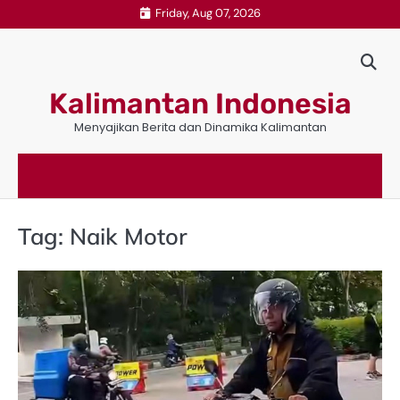
Skip
Friday, Aug 07, 2026
to
content
Kalimantan Indonesia
Menyajikan Berita dan Dinamika Kalimantan
Tag:
Naik Motor