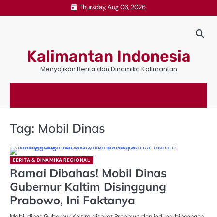
Skip
Thursday, Aug 06, 2026
to
content
Kalimantan Indonesia
Menyajikan Berita dan Dinamika Kalimantan
Tag:
Mobil Dinas
BERITA & DINAMIKA REGIONAL
Ramai Dibahas! Mobil Dinas
Gubernur Kaltim Disinggung
Prabowo, Ini Faktanya
Mobil dinas Gubernur Kaltim disorot Prabowo dan jadi perbincangan,