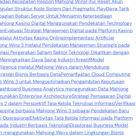
hadap Kecepatan Respon Mahjong Wins
Fitur Reset Akun
ggulan Struktur Kode Sistem Dari Pragmatic Play
Daya Tarik
agian Beban Server Untuk Menjamin Ketersediaan
 Mahjong Kasino Digital Menggunakan Pendekatan Technology
tan
Evaluasi Strategi Manajemen Digital pada Platform Kasino
lalui Aktivitas Kasino Online
Implementasi Artificial
hjong Wins 3 melalui Pendekatan Manajemen Strategis pada
elasi Pergerakan Saham Sektor Teknologi Dikaitkan dengan
 Meningkatkan Daya Saing Industri Kreatif
Model
elligence melalui Mahjong Ways dalam Mendukung
rategi Bisnis Berbasis Data
Pemanfaatan Cloud Computing
g Wins 3 untuk Mengoptimalkan Pengambilan Keputusan
ashboard Business Analytics menggunakan Data Mahjong
gunakan Enterprise Architecture
Strategi Pemasaran Digital
 2 dalam Perspektif Tata Kelola Teknologi Informasi
Verifikasi
pping berbasis Mahjong Wins 3 sebagai Pendekatan Baru
i Operasional
Efektivitas Tata Kelola Informasi pada Platform
ada Industri Berbasis Teknologi
Eksplorasi Business Model
n menggunakan Mahjong Ways dalam Lingkungan Bisnis