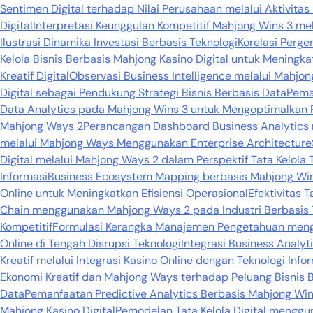
Sentimen Digital terhadap Nilai Perusahaan melalui Aktivitas
Digital
Interpretasi Keunggulan Kompetitif Mahjong Wins 3 mel
Ilustrasi Dinamika Investasi Berbasis Teknologi
Korelasi Perge
Kelola Bisnis Berbasis Mahjong Kasino Digital untuk Meningka
Kreatif Digital
Observasi Business Intelligence melalui Mahj
Digital sebagai Pendukung Strategi Bisnis Berbasis Data
Pema
Data Analytics pada Mahjong Wins 3 untuk Mengoptimalkan 
Mahjong Ways 2
Perancangan Dashboard Business Analytic
melalui Mahjong Ways Menggunakan Enterprise Architecture
Digital melalui Mahjong Ways 2 dalam Perspektif Tata Kelola 
Informasi
Business Ecosystem Mapping berbasis Mahjong Wins 
Online untuk Meningkatkan Efisiensi Operasional
Efektivitas 
Chain menggunakan Mahjong Ways 2 pada Industri Berbasis 
Kompetitif
Formulasi Kerangka Manajemen Pengetahuan mengg
Online di Tengah Disrupsi Teknologi
Integrasi Business Analy
Kreatif melalui Integrasi Kasino Online dengan Teknologi Info
Ekonomi Kreatif dan Mahjong Ways terhadap Peluang Bisnis B
Data
Pemanfaatan Predictive Analytics Berbasis Mahjong Win
Mahjong Kasino Digital
Pemodelan Tata Kelola Digital mengg