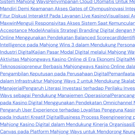
Sistem Mahjong Ways
Penyimpanan Cloud Otomatis Untuk Me
Mandiri Demi Keamanan Akses Gates of Olympus
Inovasi Int
Fitur Diskusi Interaktif Pada Layanan Live Kasino
Visualisasi A
Maxwin
Menguji Responsivitas Akses Sistem Saat Kemunculan
Acceptance Model
Analisis Strategi Branding Digital dengan
Online Menggunakan Pendekatan Balanced Scorecard
Identi
Intelligence pada Mahjong Wins 3 dalam Mendukung Personali
Industri Digital
Kajian Pasar Modal Digital melalui Mahjong Way
Aktivitas Mahjongways Kasino Online di Era Ekonomi Digital
Mo
Teknososiopreneur Berbasis Mahjongways Kasino Online dala
Pengambilan Keputusan pada Perusahaan Digital
Pemanfaatan
dalam Infrastruktur Mahjong Ways 2 untuk Mendukung Skalabil
Manajerial
Pengaruh Literasi Investasi terhadap Perilaku In
Ways sebagai Pendukung Manajemen Operasional
Perancanga
pada Kasino Digital Menggunakan Pendekatan Omnichannel 
Pengaruh User Experience terhadap Loyalitas Pengguna Kasino
pada Industri Kreatif Digital
Business Process Reengineering 
Mahjong Kasino Digital dalam Mendukung Kinerja Organisasi
E
Canvas pada Platform Mahjong Ways untuk Mendorong Keung