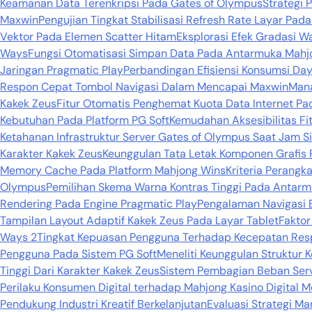
Keamanan Data Terenkripsi Pada Gates of Olympus
Strategi 
Maxwin
Pengujian Tingkat Stabilisasi Refresh Rate Layar Pa
Vektor Pada Elemen Scatter Hitam
Eksplorasi Efek Gradasi 
Ways
Fungsi Otomatisasi Simpan Data Pada Antarmuka Mahj
Jaringan Pragmatic Play
Perbandingan Efisiensi Konsumsi Day
Respon Cepat Tombol Navigasi Dalam Mencapai Maxwin
Mana
Kakek Zeus
Fitur Otomatis Penghemat Kuota Data Internet P
Kebutuhan Pada Platform PG Soft
Kemudahan Aksesibilitas Fi
Ketahanan Infrastruktur Server Gates of Olympus Saat Jam S
Karakter Kakek Zeus
Keunggulan Tata Letak Komponen Grafis 
Memory Cache Pada Platform Mahjong Wins
Kriteria Perang
Olympus
Pemilihan Skema Warna Kontras Tinggi Pada Antarm
Rendering Pada Engine Pragmatic Play
Pengalaman Navigasi 
Tampilan Layout Adaptif Kakek Zeus Pada Layar Tablet
Faktor
Ways 2
Tingkat Kepuasan Pengguna Terhadap Kecepatan Res
Pengguna Pada Sistem PG Soft
Meneliti Keunggulan Struktur 
Tinggi Dari Karakter Kakek Zeus
Sistem Pembagian Beban Serv
Perilaku Konsumen Digital terhadap Mahjong Kasino Digita
Pendukung Industri Kreatif Berkelanjutan
Evaluasi Strategi M