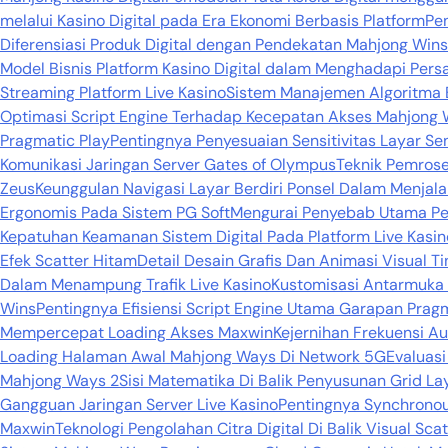
melalui Kasino Digital pada Era Ekonomi Berbasis Platform
Pe
Diferensiasi Produk Digital dengan Pendekatan Mahjong Wins
Model Bisnis Platform Kasino Digital dalam Menghadapi Persa
Streaming Platform Live Kasino
Sistem Manajemen Algoritma 
Optimasi Script Engine Terhadap Kecepatan Akses Mahjong 
Pragmatic Play
Pentingnya Penyesuaian Sensitivitas Layar 
Komunikasi Jaringan Server Gates of Olympus
Teknik Pemros
Zeus
Keunggulan Navigasi Layar Berdiri Ponsel Dalam Menja
Ergonomis Pada Sistem PG Soft
Mengurai Penyebab Utama Pen
Kepatuhan Keamanan Sistem Digital Pada Platform Live Kasin
Efek Scatter Hitam
Detail Desain Grafis Dan Animasi Visual Ti
Dalam Menampung Trafik Live Kasino
Kustomisasi Antarmuka 
Wins
Pentingnya Efisiensi Script Engine Utama Garapan Prag
Mempercepat Loading Akses Maxwin
Kejernihan Frekuensi Au
Loading Halaman Awal Mahjong Ways Di Network 5G
Evaluas
Mahjong Ways 2
Sisi Matematika Di Balik Penyusunan Grid L
Gangguan Jaringan Server Live Kasino
Pentingnya Synchronou
Maxwin
Teknologi Pengolahan Citra Digital Di Balik Visual Sca