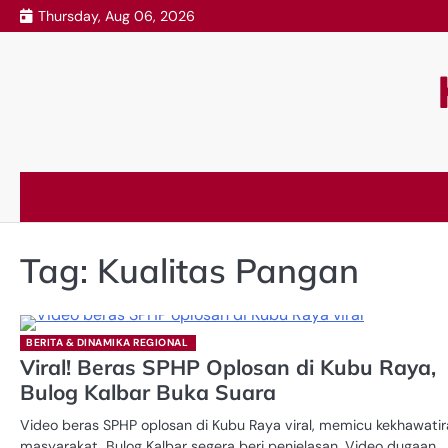
Skip
Thursday, Aug 06, 2026
to
content
Tag:
Kualitas Pangan
BERITA & DINAMIKA REGIONAL
Viral! Beras SPHP Oplosan di Kubu Raya,
Bulog Kalbar Buka Suara
Video beras SPHP oplosan di Kubu Raya viral, memicu kekhawati
masyarakat, Bulog Kalbar segera beri penjelasan. Video dugaan