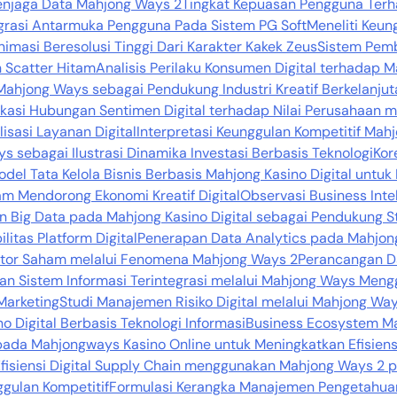
njaga Data Mahjong Ways 2
Tingkat Kepuasan Pengguna Ter
egrasi Antarmuka Pengguna Pada Sistem PG Soft
Meneliti Keun
nimasi Beresolusi Tinggi Dari Karakter Kakek Zeus
Sistem Pemb
 Scatter Hitam
Analisis Perilaku Konsumen Digital terhadap
 Mahjong Ways sebagai Pendukung Industri Kreatif Berkelanju
fikasi Hubungan Sentimen Digital terhadap Nilai Perusahaan me
sasi Layanan Digital
Interpretasi Keunggulan Kompetitif Ma
s sebagai Ilustrasi Dinamika Investasi Berbasis Teknologi
Kor
del Tata Kelola Bisnis Berbasis Mahjong Kasino Digital untuk
m Mendorong Ekonomi Kreatif Digital
Observasi Business Int
 Big Data pada Mahjong Kasino Digital sebagai Pendukung St
itas Platform Digital
Penerapan Data Analytics pada Mahjon
vestor Saham melalui Fenomena Mahjong Ways 2
Perancangan D
n Sistem Informasi Terintegrasi melalui Mahjong Ways Meng
Marketing
Studi Manajemen Risiko Digital melalui Mahjong Ways
 Digital Berbasis Teknologi Informasi
Business Ecosystem Ma
pada Mahjongways Kasino Online untuk Meningkatkan Efisiens
fisiensi Digital Supply Chain menggunakan Mahjong Ways 2 p
gulan Kompetitif
Formulasi Kerangka Manajemen Pengetahua