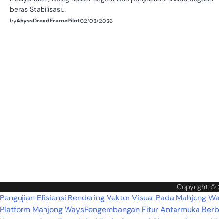
beras Stabilisasi…
by
AbyssDreadFramePilot
02/03/2026
Copyright ©
Pengujian Efisiensi Rendering Vektor Visual Pada Mahjong W
Platform Mahjong Ways
Pengembangan Fitur Antarmuka Berba