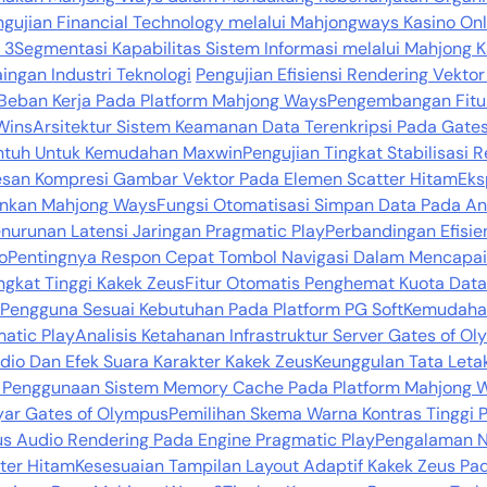
ngujian Financial Technology melalui Mahjongways Kasino On
 3
Segmentasi Kapabilitas Sistem Informasi melalui Mahjong Ka
ingan Industri Teknologi
Pengujian Efisiensi Rendering Vekto
Beban Kerja Pada Platform Mahjong Ways
Pengembangan Fitur
Wins
Arsitektur Sistem Keamanan Data Terenkripsi Pada Gate
Sentuh Untuk Kemudahan Maxwin
Pengujian Tingkat Stabilisasi
esan Kompresi Gambar Vektor Pada Elemen Scatter Hitam
Eks
lankan Mahjong Ways
Fungsi Otomatisasi Simpan Data Pada A
urunan Latensi Jaringan Pragmatic Play
Perbandingan Efisie
o
Pentingnya Respon Cepat Tombol Navigasi Dalam Mencapa
ngkat Tinggi Kakek Zeus
Fitur Otomatis Penghemat Kuota Data
Pengguna Sesuai Kebutuhan Pada Platform PG Soft
Kemudahan
matic Play
Analisis Ketahanan Infrastruktur Server Gates of O
dio Dan Efek Suara Karakter Kakek Zeus
Keunggulan Tata Leta
i Penggunaan Sistem Memory Cache Pada Platform Mahjong 
ayar Gates of Olympus
Pemilihan Skema Warna Kontras Tinggi 
s Audio Rendering Pada Engine Pragmatic Play
Pengalaman N
tter Hitam
Kesesuaian Tampilan Layout Adaptif Kakek Zeus Pad