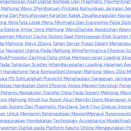
Pengimporan Aset Digital Kompak Dari Pragmatic Play
Penting
da Mahjong Ways 2
Pembaruan Protokol Komunikasi Jaringan Se
Warna Dan Pencahayaan Karakter Kakek Zeus
Keunggulan Naviga
ong Wins
Tata Letak Menu Minimalis Dan Ergonomis Pada Sist
a Baterai Antar Versi Mahjong Ways
Standar Kepatuhan Keama
jemen Memori Cache Sistem Saat Pemrosesan Efek Scatter 
ada Mahjong Ways 2
Daya Tahan Server Pusat Dalam Menampung
tur Navigasi Utama Pada Mahjong Wins
Pentingnya Efisiensi 
ibuk
Prosedur Caching Data Untuk Mempercepat Loading Aks
Pada Tampilan Scatter Hitam
Kecepatan Loading Halaman Aw
kat Handphone Yang Kompatibel Dengan Mahjong Ways 2
Sisi 
uka PG Soft
Langkah Preventif Menghadapi Gangguan Jaringan
Bebas Hambatan Demi Efisiensi Akses Maxwin
Teknologi Pengo
 Penentu Kestabilan Transfer Data Pada Sistem Mahjong Way
pon Mahjong Wins
Fitur Reset Akun Mandiri Demi Keamanan 
Kode Sistem Dari Pragmatic Play
Daya Tarik Fitur Diskusi Inter
er Untuk Menjamin Ketersediaan Maxwin
Menguji Responsivit
l Menggunakan Pendekatan Technology Acceptance Model
Anali
anajemen Digital pada Platform Kasino Online Menggunakan 