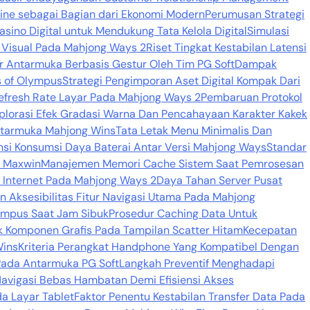
line sebagai Bagian dari Ekonomi Modern
Perumusan Strategi
sino Digital untuk Mendukung Tata Kelola Digital
Simulasi
r Visual Pada Mahjong Ways 2
Riset Tingkat Kestabilan Latensi
 Antarmuka Berbasis Gestur Oleh Tim PG Soft
Dampak
s of Olympus
Strategi Pengimporan Aset Digital Kompak Dari
 Refresh Rate Layar Pada Mahjong Ways 2
Pembaruan Protokol
plorasi Efek Gradasi Warna Dan Pencahayaan Karakter Kakek
ntarmuka Mahjong Wins
Tata Letak Menu Minimalis Dan
nsi Konsumsi Daya Baterai Antar Versi Mahjong Ways
Standar
i Maxwin
Manajemen Memori Cache Sistem Saat Pemrosesan
 Internet Pada Mahjong Ways 2
Daya Tahan Server Pusat
 Aksesibilitas Fitur Navigasi Utama Pada Mahjong
lympus Saat Jam Sibuk
Prosedur Caching Data Untuk
k Komponen Grafis Pada Tampilan Scatter Hitam
Kecepatan
Wins
Kriteria Perangkat Handphone Yang Kompatibel Dengan
Pada Antarmuka PG Soft
Langkah Preventif Menghadapi
avigasi Bebas Hambatan Demi Efisiensi Akses
a Layar Tablet
Faktor Penentu Kestabilan Transfer Data Pada