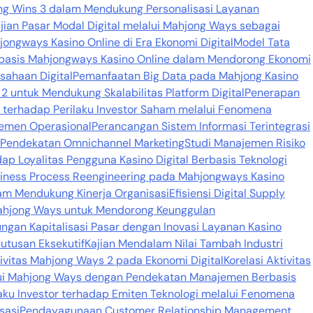
jong Wins 3 dalam Mendukung Personalisasi Layanan
jian Pasar Modal Digital melalui Mahjong Ways sebagai
jongways Kasino Online di Era Ekonomi Digital
Model Tata
basis Mahjongways Kasino Online dalam Mendorong Ekonomi
sahaan Digital
Pemanfaatan Big Data pada Mahjong Kasino
 untuk Mendukung Skalabilitas Platform Digital
Penerapan
si terhadap Perilaku Investor Saham melalui Fenomena
emen Operasional
Perancangan Sistem Informasi Terintegrasi
n Pendekatan Omnichannel Marketing
Studi Manajemen Risiko
dap Loyalitas Pengguna Kasino Digital Berbasis Teknologi
iness Process Reengineering pada Mahjongways Kasino
alam Mendukung Kinerja Organisasi
Efisiensi Digital Supply
Mahjong Ways untuk Mendorong Keunggulan
ngan Kapitalisasi Pasar dengan Inovasi Layanan Kasino
utusan Eksekutif
Kajian Mendalam Nilai Tambah Industri
ktivitas Mahjong Ways 2 pada Ekonomi Digital
Korelasi Aktivitas
lalui Mahjong Ways dengan Pendekatan Manajemen Berbasis
aku Investor terhadap Emiten Teknologi melalui Fenomena
sasi
Pendayagunaan Customer Relationship Management