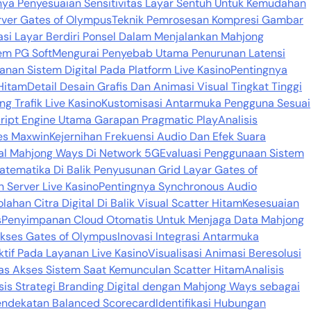
nya Penyesuaian Sensitivitas Layar Sentuh Untuk Kemudahan
rver Gates of Olympus
Teknik Pemrosesan Kompresi Gambar
si Layar Berdiri Ponsel Dalam Menjalankan Mahjong
em PG Soft
Mengurai Penyebab Utama Penurunan Latensi
nan Sistem Digital Pada Platform Live Kasino
Pentingnya
Hitam
Detail Desain Grafis Dan Animasi Visual Tingkat Tinggi
 Trafik Live Kasino
Kustomisasi Antarmuka Pengguna Sesuai
Script Engine Utama Garapan Pragmatic Play
Analisis
es Maxwin
Kejernihan Frekuensi Audio Dan Efek Suara
al Mahjong Ways Di Network 5G
Evaluasi Penggunaan Sistem
Matematika Di Balik Penyusunan Grid Layar Gates of
 Server Live Kasino
Pentingnya Synchronous Audio
lahan Citra Digital Di Balik Visual Scatter Hitam
Kesesuaian
s
Penyimpanan Cloud Otomatis Untuk Menjaga Data Mahjong
Akses Gates of Olympus
Inovasi Integrasi Antarmuka
aktif Pada Layanan Live Kasino
Visualisasi Animasi Beresolusi
as Akses Sistem Saat Kemunculan Scatter Hitam
Analisis
sis Strategi Branding Digital dengan Mahjong Ways sebagai
Pendekatan Balanced Scorecard
Identifikasi Hubungan