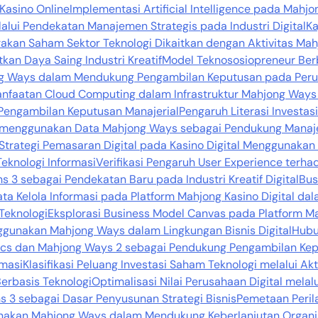
 Kasino Online
Implementasi Artificial Intelligence pada Mah
alui Pendekatan Manajemen Strategis pada Industri Digital
Ka
rakan Saham Sektor Teknologi Dikaitkan dengan Aktivitas Mah
tkan Daya Saing Industri Kreatif
Model Teknososiopreneur Ber
ong Ways dalam Mendukung Pengambilan Keputusan pada Peru
nfaatan Cloud Computing dalam Infrastruktur Mahjong Ways 2
Pengambilan Keputusan Manajerial
Pengaruh Literasi Investa
s menggunakan Data Mahjong Ways sebagai Pendukung Manaj
Strategi Pemasaran Digital pada Kasino Digital Menggunaka
Teknologi Informasi
Verifikasi Pengaruh User Experience terha
3 sebagai Pendekatan Baru pada Industri Kreatif Digital
Bus
Tata Kelola Informasi pada Platform Mahjong Kasino Digital d
Teknologi
Eksplorasi Business Model Canvas pada Platform 
unakan Mahjong Ways dalam Lingkungan Bisnis Digital
Hubu
tics dan Mahjong Ways 2 sebagai Pendukung Pengambilan Kep
rmasi
Klasifikasi Peluang Investasi Saham Teknologi melalui A
erbasis Teknologi
Optimalisasi Nilai Perusahaan Digital me
s 3 sebagai Dasar Penyusunan Strategi Bisnis
Pemetaan Peril
unakan Mahjong Ways dalam Mendukung Keberlanjutan Organi