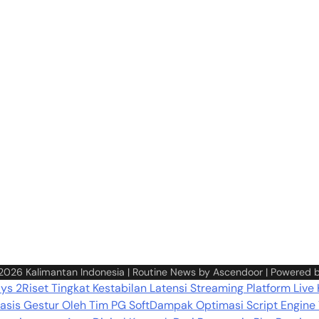
 2026
Kalimantan Indonesia
| Routine News by
Ascendoor
| Powered 
ays 2
Riset Tingkat Kestabilan Latensi Streaming Platform Live
sis Gestur Oleh Tim PG Soft
Dampak Optimasi Script Engine