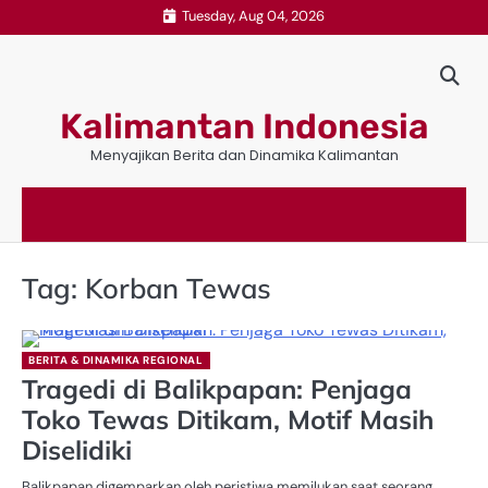
Skip
Tuesday, Aug 04, 2026
to
content
Kalimantan Indonesia
Menyajikan Berita dan Dinamika Kalimantan
Tag:
Korban Tewas
BERITA & DINAMIKA REGIONAL
Tragedi di Balikpapan: Penjaga
Toko Tewas Ditikam, Motif Masih
Diselidiki
Balikpapan digemparkan oleh peristiwa memilukan saat seorang