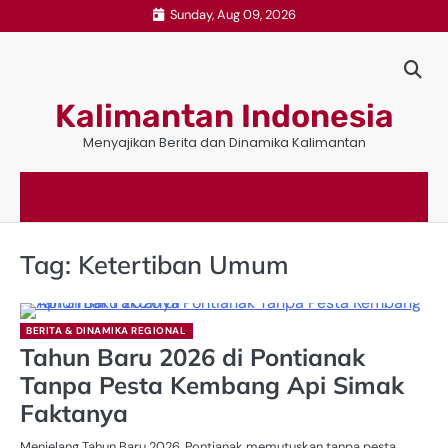
Skip
Sunday, Aug 09, 2026
to
content
Kalimantan Indonesia
Menyajikan Berita dan Dinamika Kalimantan
Tag:
Ketertiban Umum
BERITA & DINAMIKA REGIONAL
Tahun Baru 2026 di Pontianak
Tanpa Pesta Kembang Api Simak
Faktanya
Menjelang Tahun Baru 2026, Pontianak memutuskan tanpa pesta