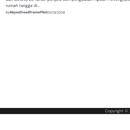
rumah tangga di…
by
AbyssDreadFramePilot
01/13/2026
Copyright ©