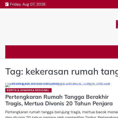
Skip
Friday, Aug 07, 2026
to
content
Tag:
kekerasan rumah tan
BERITA & DINAMIKA REGIONAL
Pertengkaran Rumah Tangga Berakhir
Tragis, Mertua Divonis 20 Tahun Penjara
Pertengkaran rumah tangga berujung tragis, mertua bacok mena
dan divonis 20 tahun penjara oleh pengadilan Tipikor. Pertengkar