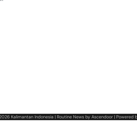
 2026
Kalimantan Indonesia
| Routine News by
Ascendoor
| Powered 