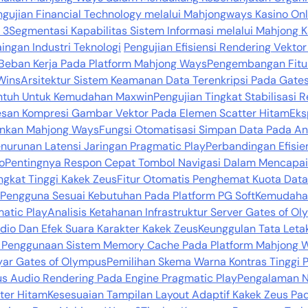
ngujian Financial Technology melalui Mahjongways Kasino On
 3
Segmentasi Kapabilitas Sistem Informasi melalui Mahjong Ka
ingan Industri Teknologi
Pengujian Efisiensi Rendering Vekto
Beban Kerja Pada Platform Mahjong Ways
Pengembangan Fitur
Wins
Arsitektur Sistem Keamanan Data Terenkripsi Pada Gate
Sentuh Untuk Kemudahan Maxwin
Pengujian Tingkat Stabilisasi
esan Kompresi Gambar Vektor Pada Elemen Scatter Hitam
Eks
lankan Mahjong Ways
Fungsi Otomatisasi Simpan Data Pada A
urunan Latensi Jaringan Pragmatic Play
Perbandingan Efisie
o
Pentingnya Respon Cepat Tombol Navigasi Dalam Mencapa
ngkat Tinggi Kakek Zeus
Fitur Otomatis Penghemat Kuota Data
Pengguna Sesuai Kebutuhan Pada Platform PG Soft
Kemudahan
matic Play
Analisis Ketahanan Infrastruktur Server Gates of O
dio Dan Efek Suara Karakter Kakek Zeus
Keunggulan Tata Leta
i Penggunaan Sistem Memory Cache Pada Platform Mahjong 
ayar Gates of Olympus
Pemilihan Skema Warna Kontras Tinggi 
s Audio Rendering Pada Engine Pragmatic Play
Pengalaman N
tter Hitam
Kesesuaian Tampilan Layout Adaptif Kakek Zeus Pad