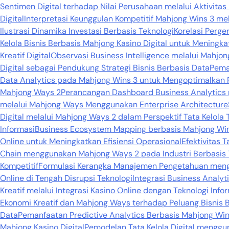
Sentimen Digital terhadap Nilai Perusahaan melalui Aktivitas
Digital
Interpretasi Keunggulan Kompetitif Mahjong Wins 3 mel
Ilustrasi Dinamika Investasi Berbasis Teknologi
Korelasi Perge
Kelola Bisnis Berbasis Mahjong Kasino Digital untuk Meningka
Kreatif Digital
Observasi Business Intelligence melalui Mahj
Digital sebagai Pendukung Strategi Bisnis Berbasis Data
Pema
Data Analytics pada Mahjong Wins 3 untuk Mengoptimalkan 
Mahjong Ways 2
Perancangan Dashboard Business Analytic
melalui Mahjong Ways Menggunakan Enterprise Architecture
Digital melalui Mahjong Ways 2 dalam Perspektif Tata Kelola 
Informasi
Business Ecosystem Mapping berbasis Mahjong Wins 
Online untuk Meningkatkan Efisiensi Operasional
Efektivitas 
Chain menggunakan Mahjong Ways 2 pada Industri Berbasis 
Kompetitif
Formulasi Kerangka Manajemen Pengetahuan mengg
Online di Tengah Disrupsi Teknologi
Integrasi Business Analy
Kreatif melalui Integrasi Kasino Online dengan Teknologi Info
Ekonomi Kreatif dan Mahjong Ways terhadap Peluang Bisnis B
Data
Pemanfaatan Predictive Analytics Berbasis Mahjong Win
Mahjong Kasino Digital
Pemodelan Tata Kelola Digital mengg