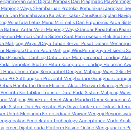
Pengimporan Aset Digital Kompak Dari Pragmatic Play
Penting
da Mahjong Ways 2
Pembaruan Protokol Komunikasi Jaringan Se
Warna Dan Pencahayaan Karakter Kakek Zeus
Keunggulan Naviga
ong Wins
Tata Letak Menu Minimalis Dan Ergonomis Pada Sist
a Baterai Antar Versi Mahjong Ways
Standar Kepatuhan Keama
jemen Memori Cache Sistem Saat Pemrosesan Efek Scatter 
ada Mahjong Ways 2
Daya Tahan Server Pusat Dalam Menampung
tur Navigasi Utama Pada Mahjong Wins
Pentingnya Efisiensi 
ibuk
Prosedur Caching Data Untuk Mempercepat Loading Aks
Pada Tampilan Scatter Hitam
Kecepatan Loading Halaman Aw
kat Handphone Yang Kompatibel Dengan Mahjong Ways 2
Sisi 
uka PG Soft
Langkah Preventif Menghadapi Gangguan Jaringan
Bebas Hambatan Demi Efisiensi Akses Maxwin
Teknologi Pengo
 Penentu Kestabilan Transfer Data Pada Sistem Mahjong Way
pon Mahjong Wins
Fitur Reset Akun Mandiri Demi Keamanan 
Kode Sistem Dari Pragmatic Play
Daya Tarik Fitur Diskusi Inter
er Untuk Menjamin Ketersediaan Maxwin
Menguji Responsivit
l Menggunakan Pendekatan Technology Acceptance Model
Anali
anajemen Digital pada Platform Kasino Online Menggunakan 