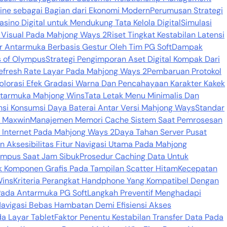
line sebagai Bagian dari Ekonomi Modern
Perumusan Strategi
sino Digital untuk Mendukung Tata Kelola Digital
Simulasi
r Visual Pada Mahjong Ways 2
Riset Tingkat Kestabilan Latensi
 Antarmuka Berbasis Gestur Oleh Tim PG Soft
Dampak
s of Olympus
Strategi Pengimporan Aset Digital Kompak Dari
 Refresh Rate Layar Pada Mahjong Ways 2
Pembaruan Protokol
plorasi Efek Gradasi Warna Dan Pencahayaan Karakter Kakek
ntarmuka Mahjong Wins
Tata Letak Menu Minimalis Dan
nsi Konsumsi Daya Baterai Antar Versi Mahjong Ways
Standar
i Maxwin
Manajemen Memori Cache Sistem Saat Pemrosesan
 Internet Pada Mahjong Ways 2
Daya Tahan Server Pusat
 Aksesibilitas Fitur Navigasi Utama Pada Mahjong
lympus Saat Jam Sibuk
Prosedur Caching Data Untuk
k Komponen Grafis Pada Tampilan Scatter Hitam
Kecepatan
Wins
Kriteria Perangkat Handphone Yang Kompatibel Dengan
Pada Antarmuka PG Soft
Langkah Preventif Menghadapi
avigasi Bebas Hambatan Demi Efisiensi Akses
a Layar Tablet
Faktor Penentu Kestabilan Transfer Data Pada