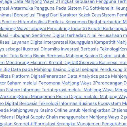
njaga Data Mahjong Ways 2
Tingkat Kepuasan Pengguna Ter
egrasi Antarmuka Pengguna Pada Sistem PG Soft
Meneliti Keun
nimasi Beresolusi Tinggi Dari Karakter Kakek Zeus
Sistem Pemb
 Scatter Hitam
Analisis Perilaku Konsumen Digital terhadap
 Mahjong Ways sebagai Pendukung Industri Kreatif Berkelanju
fikasi Hubungan Sentimen Digital terhadap Nilai Perusahaan me
sasi Layanan Digital
Interpretasi Keunggulan Kompetitif Ma
s sebagai Ilustrasi Dinamika Investasi Berbasis Teknologi
Kor
del Tata Kelola Bisnis Berbasis Mahjong Kasino Digital untuk
m Mendorong Ekonomi Kreatif Digital
Observasi Business Int
 Big Data pada Mahjong Kasino Digital sebagai Pendukung St
itas Platform Digital
Penerapan Data Analytics pada Mahjon
vestor Saham melalui Fenomena Mahjong Ways 2
Perancangan D
n Sistem Informasi Terintegrasi melalui Mahjong Ways Meng
Marketing
Studi Manajemen Risiko Digital melalui Mahjong Ways
 Digital Berbasis Teknologi Informasi
Business Ecosystem Ma
pada Mahjongways Kasino Online untuk Meningkatkan Efisiens
fisiensi Digital Supply Chain menggunakan Mahjong Ways 2 p
gulan Kompetitif
Formulasi Kerangka Manajemen Pengetahua