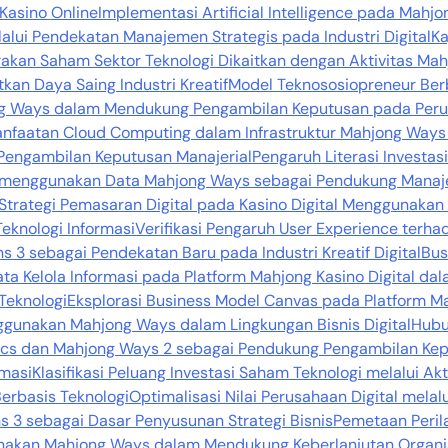
 Kasino Online
Implementasi Artificial Intelligence pada Mah
alui Pendekatan Manajemen Strategis pada Industri Digital
Ka
rakan Saham Sektor Teknologi Dikaitkan dengan Aktivitas Mah
tkan Daya Saing Industri Kreatif
Model Teknososiopreneur Ber
ong Ways dalam Mendukung Pengambilan Keputusan pada Peru
nfaatan Cloud Computing dalam Infrastruktur Mahjong Ways 2
Pengambilan Keputusan Manajerial
Pengaruh Literasi Investa
s menggunakan Data Mahjong Ways sebagai Pendukung Manaj
Strategi Pemasaran Digital pada Kasino Digital Menggunaka
Teknologi Informasi
Verifikasi Pengaruh User Experience terha
3 sebagai Pendekatan Baru pada Industri Kreatif Digital
Bus
Tata Kelola Informasi pada Platform Mahjong Kasino Digital d
Teknologi
Eksplorasi Business Model Canvas pada Platform 
unakan Mahjong Ways dalam Lingkungan Bisnis Digital
Hubu
tics dan Mahjong Ways 2 sebagai Pendukung Pengambilan Kep
rmasi
Klasifikasi Peluang Investasi Saham Teknologi melalui A
erbasis Teknologi
Optimalisasi Nilai Perusahaan Digital me
s 3 sebagai Dasar Penyusunan Strategi Bisnis
Pemetaan Peril
unakan Mahjong Ways dalam Mendukung Keberlanjutan Organi