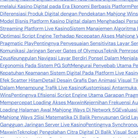
melalui Kasino Digital pada Era Ekonomi Berbasis Platform
Pe
Diferensiasi Produk Digital dengan Pendekatan Mahjong Wins
Model Bisnis Platform Kasino Digital dalam Menghadapi Persa
Streaming Platform Live Kasino
Sistem Manajemen Algoritma 
Optimasi Script Engine Terhadap Kecepatan Akses Mahjong 
Pragmatic Play
Pentingnya Penyesuaian Sensitivitas Layar 
Komunikasi Jaringan Server Gates of Olympus
Teknik Pemros
Zeus
Keunggulan Navigasi Layar Berdiri Ponsel Dalam Menja
Ergonomis Pada Sistem PG Soft
Mengurai Penyebab Utama Pen
Kepatuhan Keamanan Sistem Digital Pada Platform Live Kasin
Efek Scatter Hitam
Detail Desain Grafis Dan Animasi Visual Ti
Dalam Menampung Trafik Live Kasino
Kustomisasi Antarmuka 
Wins
Pentingnya Efisiensi Script Engine Utama Garapan Prag
Mempercepat Loading Akses Maxwin
Kejernihan Frekuensi Au
Loading Halaman Awal Mahjong Ways Di Network 5G
Evaluas
Mahjong Ways 2
Sisi Matematika Di Balik Penyusunan Grid L
Gangguan Jaringan Server Live Kasino
Pentingnya Synchronou
Maxwin
Teknologi Pengolahan Citra Digital Di Balik Visual Sca