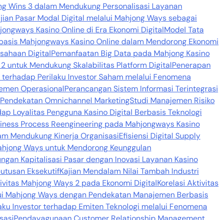
jong Wins 3 dalam Mendukung Personalisasi Layanan
jian Pasar Modal Digital melalui Mahjong Ways sebagai
jongways Kasino Online di Era Ekonomi Digital
Model Tata
basis Mahjongways Kasino Online dalam Mendorong Ekonomi
sahaan Digital
Pemanfaatan Big Data pada Mahjong Kasino
 untuk Mendukung Skalabilitas Platform Digital
Penerapan
si terhadap Perilaku Investor Saham melalui Fenomena
emen Operasional
Perancangan Sistem Informasi Terintegrasi
n Pendekatan Omnichannel Marketing
Studi Manajemen Risiko
dap Loyalitas Pengguna Kasino Digital Berbasis Teknologi
iness Process Reengineering pada Mahjongways Kasino
alam Mendukung Kinerja Organisasi
Efisiensi Digital Supply
Mahjong Ways untuk Mendorong Keunggulan
ngan Kapitalisasi Pasar dengan Inovasi Layanan Kasino
utusan Eksekutif
Kajian Mendalam Nilai Tambah Industri
ktivitas Mahjong Ways 2 pada Ekonomi Digital
Korelasi Aktivitas
lalui Mahjong Ways dengan Pendekatan Manajemen Berbasis
aku Investor terhadap Emiten Teknologi melalui Fenomena
sasi
Pendayagunaan Customer Relationship Management