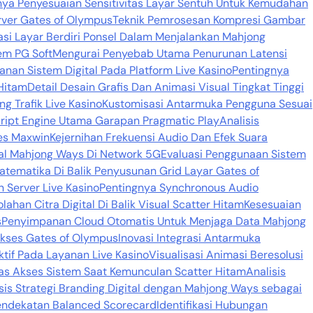
nya Penyesuaian Sensitivitas Layar Sentuh Untuk Kemudahan
rver Gates of Olympus
Teknik Pemrosesan Kompresi Gambar
si Layar Berdiri Ponsel Dalam Menjalankan Mahjong
em PG Soft
Mengurai Penyebab Utama Penurunan Latensi
nan Sistem Digital Pada Platform Live Kasino
Pentingnya
Hitam
Detail Desain Grafis Dan Animasi Visual Tingkat Tinggi
 Trafik Live Kasino
Kustomisasi Antarmuka Pengguna Sesuai
Script Engine Utama Garapan Pragmatic Play
Analisis
es Maxwin
Kejernihan Frekuensi Audio Dan Efek Suara
al Mahjong Ways Di Network 5G
Evaluasi Penggunaan Sistem
Matematika Di Balik Penyusunan Grid Layar Gates of
 Server Live Kasino
Pentingnya Synchronous Audio
lahan Citra Digital Di Balik Visual Scatter Hitam
Kesesuaian
s
Penyimpanan Cloud Otomatis Untuk Menjaga Data Mahjong
Akses Gates of Olympus
Inovasi Integrasi Antarmuka
aktif Pada Layanan Live Kasino
Visualisasi Animasi Beresolusi
as Akses Sistem Saat Kemunculan Scatter Hitam
Analisis
sis Strategi Branding Digital dengan Mahjong Ways sebagai
Pendekatan Balanced Scorecard
Identifikasi Hubungan