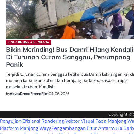
LINGKUNGAN & BENCANA
Bikin Merinding! Bus Damri Hilang Kendali
Di Turunan Curam Sanggau, Penumpang
Panik
Terjadi turunan curam Sanggau ketika bus Damri kehilangan kendal
memicu kepanikan kabin dan berujung pada kecelakaan tragis
menelan korban. Kondisi…
by
AbyssDreadFramePilot
04/06/2026
Copyright ©
Pengujian Efisiensi Rendering Vektor Visual Pada Mahjong W
Platform Mahjong Ways
Pengembangan Fitur Antarmuka Berba