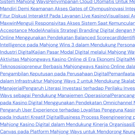
Sistem Mahjong Ways
Penyimpanan Cloud Otomatis Untuk Me
Mandiri Demi Keamanan Akses Gates of Olympus
Inovasi Int
Fitur Diskusi Interaktif Pada Layanan Live Kasino
Visualisasi A
Maxwin
Menguji Responsivitas Akses Sistem Saat Kemunculan
Acceptance Model
Analisis Strategi Branding Digital dengan
Online Menggunakan Pendekatan Balanced Scorecard
Identi
Intelligence pada Mahjong Wins 3 dalam Mendukung Personali
Industri Digital
Kajian Pasar Modal Digital melalui Mahjong Way
Aktivitas Mahjongways Kasino Online di Era Ekonomi Digital
Mo
Teknososiopreneur Berbasis Mahjongways Kasino Online dala
Pengambilan Keputusan pada Perusahaan Digital
Pemanfaatan
dalam Infrastruktur Mahjong Ways 2 untuk Mendukung Skalabil
Manajerial
Pengaruh Literasi Investasi terhadap Perilaku In
Ways sebagai Pendukung Manajemen Operasional
Perancanga
pada Kasino Digital Menggunakan Pendekatan Omnichannel 
Pengaruh User Experience terhadap Loyalitas Pengguna Kasino
pada Industri Kreatif Digital
Business Process Reengineering 
Mahjong Kasino Digital dalam Mendukung Kinerja Organisasi
E
Canvas pada Platform Mahjong Ways untuk Mendorong Keung