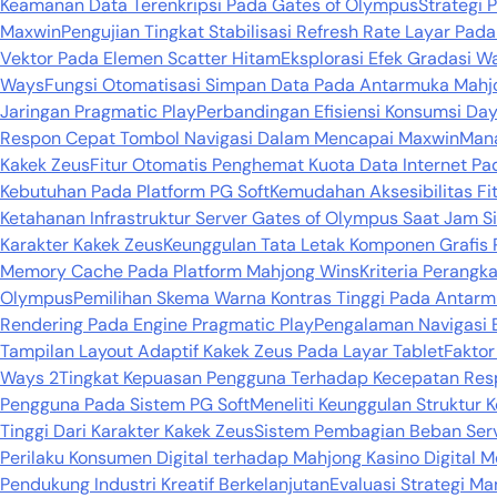
Keamanan Data Terenkripsi Pada Gates of Olympus
Strategi 
Maxwin
Pengujian Tingkat Stabilisasi Refresh Rate Layar Pa
Vektor Pada Elemen Scatter Hitam
Eksplorasi Efek Gradasi 
Ways
Fungsi Otomatisasi Simpan Data Pada Antarmuka Mahj
Jaringan Pragmatic Play
Perbandingan Efisiensi Konsumsi Day
Respon Cepat Tombol Navigasi Dalam Mencapai Maxwin
Mana
Kakek Zeus
Fitur Otomatis Penghemat Kuota Data Internet P
Kebutuhan Pada Platform PG Soft
Kemudahan Aksesibilitas Fi
Ketahanan Infrastruktur Server Gates of Olympus Saat Jam S
Karakter Kakek Zeus
Keunggulan Tata Letak Komponen Grafis 
Memory Cache Pada Platform Mahjong Wins
Kriteria Perang
Olympus
Pemilihan Skema Warna Kontras Tinggi Pada Antarm
Rendering Pada Engine Pragmatic Play
Pengalaman Navigasi 
Tampilan Layout Adaptif Kakek Zeus Pada Layar Tablet
Faktor
Ways 2
Tingkat Kepuasan Pengguna Terhadap Kecepatan Res
Pengguna Pada Sistem PG Soft
Meneliti Keunggulan Struktur 
Tinggi Dari Karakter Kakek Zeus
Sistem Pembagian Beban Serv
Perilaku Konsumen Digital terhadap Mahjong Kasino Digita
Pendukung Industri Kreatif Berkelanjutan
Evaluasi Strategi M