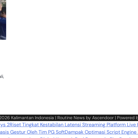
i,
 2026
Kalimantan Indonesia
| Routine News by
Ascendoor
| Powered 
ays 2
Riset Tingkat Kestabilan Latensi Streaming Platform Live
sis Gestur Oleh Tim PG Soft
Dampak Optimasi Script Engine