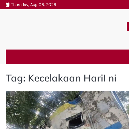
Skip
Thursday, Aug 06, 2026
to
content
Tag:
Kecelakaan HariI ni