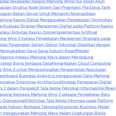
hadap Kecepatan Respon Mahjong Wins
Fitur Reset Akun
ggulan Struktur Kode Sistem Dari Pragmatic Play
Daya Tarik
agian Beban Server Untuk Menjamin Ketersediaan
 Mahjong Kasino Digital Menggunakan Pendekatan Technology
tan
Evaluasi Strategi Manajemen Digital pada Platform Kasino
lalui Aktivitas Kasino Online
Implementasi Artificial
hjong Wins 3 melalui Pendekatan Manajemen Strategis pada
elasi Pergerakan Saham Sektor Teknologi Dikaitkan dengan
 Meningkatkan Daya Saing Industri Kreatif
Model
elligence melalui Mahjong Ways dalam Mendukung
rategi Bisnis Berbasis Data
Pemanfaatan Cloud Computing
g Wins 3 untuk Mengoptimalkan Pengambilan Keputusan
ashboard Business Analytics menggunakan Data Mahjong
gunakan Enterprise Architecture
Strategi Pemasaran Digital
 2 dalam Perspektif Tata Kelola Teknologi Informasi
Verifikasi
pping berbasis Mahjong Wins 3 sebagai Pendekatan Baru
i Operasional
Efektivitas Tata Kelola Informasi pada Platform
ada Industri Berbasis Teknologi
Eksplorasi Business Model
n menggunakan Mahjong Ways dalam Lingkungan Bisnis