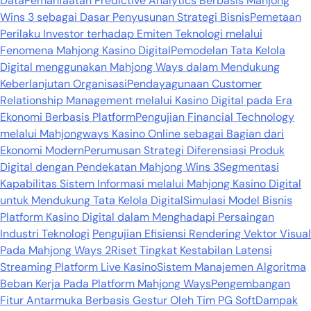
Data
Pemanfaatan Predictive Analytics Berbasis Mahjong
Wins 3 sebagai Dasar Penyusunan Strategi Bisnis
Pemetaan
Perilaku Investor terhadap Emiten Teknologi melalui
Fenomena Mahjong Kasino Digital
Pemodelan Tata Kelola
Digital menggunakan Mahjong Ways dalam Mendukung
Keberlanjutan Organisasi
Pendayagunaan Customer
Relationship Management melalui Kasino Digital pada Era
Ekonomi Berbasis Platform
Pengujian Financial Technology
melalui Mahjongways Kasino Online sebagai Bagian dari
Ekonomi Modern
Perumusan Strategi Diferensiasi Produk
Digital dengan Pendekatan Mahjong Wins 3
Segmentasi
Kapabilitas Sistem Informasi melalui Mahjong Kasino Digital
untuk Mendukung Tata Kelola Digital
Simulasi Model Bisnis
Platform Kasino Digital dalam Menghadapi Persaingan
Industri Teknologi
Pengujian Efisiensi Rendering Vektor Visual
Pada Mahjong Ways 2
Riset Tingkat Kestabilan Latensi
Streaming Platform Live Kasino
Sistem Manajemen Algoritma
Beban Kerja Pada Platform Mahjong Ways
Pengembangan
Fitur Antarmuka Berbasis Gestur Oleh Tim PG Soft
Dampak