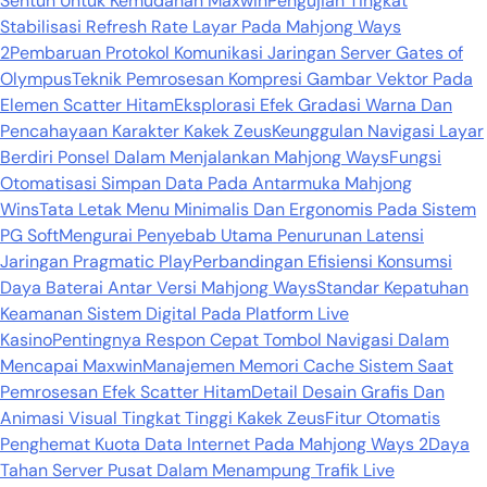
Sentuh Untuk Kemudahan Maxwin
Pengujian Tingkat
Stabilisasi Refresh Rate Layar Pada Mahjong Ways
2
Pembaruan Protokol Komunikasi Jaringan Server Gates of
Olympus
Teknik Pemrosesan Kompresi Gambar Vektor Pada
Elemen Scatter Hitam
Eksplorasi Efek Gradasi Warna Dan
Pencahayaan Karakter Kakek Zeus
Keunggulan Navigasi Layar
Berdiri Ponsel Dalam Menjalankan Mahjong Ways
Fungsi
Otomatisasi Simpan Data Pada Antarmuka Mahjong
Wins
Tata Letak Menu Minimalis Dan Ergonomis Pada Sistem
PG Soft
Mengurai Penyebab Utama Penurunan Latensi
Jaringan Pragmatic Play
Perbandingan Efisiensi Konsumsi
Daya Baterai Antar Versi Mahjong Ways
Standar Kepatuhan
Keamanan Sistem Digital Pada Platform Live
Kasino
Pentingnya Respon Cepat Tombol Navigasi Dalam
Mencapai Maxwin
Manajemen Memori Cache Sistem Saat
Pemrosesan Efek Scatter Hitam
Detail Desain Grafis Dan
Animasi Visual Tingkat Tinggi Kakek Zeus
Fitur Otomatis
Penghemat Kuota Data Internet Pada Mahjong Ways 2
Daya
Tahan Server Pusat Dalam Menampung Trafik Live