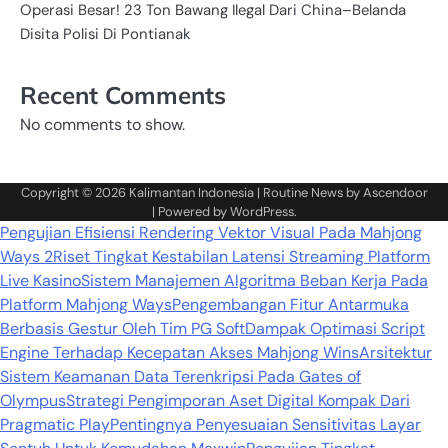
Operasi Besar! 23 Ton Bawang Ilegal Dari China–Belanda
Disita Polisi Di Pontianak
Recent Comments
No comments to show.
Copyright © 2026
Kalimantan Indonesia
| Routine News by
Ascendoor
| Powered by
WordPress
.
Pengujian Efisiensi Rendering Vektor Visual Pada Mahjong
Ways 2
Riset Tingkat Kestabilan Latensi Streaming Platform
Live Kasino
Sistem Manajemen Algoritma Beban Kerja Pada
Platform Mahjong Ways
Pengembangan Fitur Antarmuka
Berbasis Gestur Oleh Tim PG Soft
Dampak Optimasi Script
Engine Terhadap Kecepatan Akses Mahjong Wins
Arsitektur
Sistem Keamanan Data Terenkripsi Pada Gates of
Olympus
Strategi Pengimporan Aset Digital Kompak Dari
Pragmatic Play
Pentingnya Penyesuaian Sensitivitas Layar