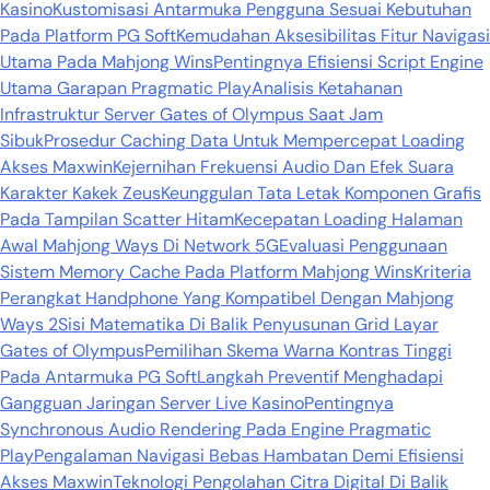
Kasino
Kustomisasi Antarmuka Pengguna Sesuai Kebutuhan
Pada Platform PG Soft
Kemudahan Aksesibilitas Fitur Navigasi
Utama Pada Mahjong Wins
Pentingnya Efisiensi Script Engine
Utama Garapan Pragmatic Play
Analisis Ketahanan
Infrastruktur Server Gates of Olympus Saat Jam
Sibuk
Prosedur Caching Data Untuk Mempercepat Loading
Akses Maxwin
Kejernihan Frekuensi Audio Dan Efek Suara
Karakter Kakek Zeus
Keunggulan Tata Letak Komponen Grafis
Pada Tampilan Scatter Hitam
Kecepatan Loading Halaman
Awal Mahjong Ways Di Network 5G
Evaluasi Penggunaan
Sistem Memory Cache Pada Platform Mahjong Wins
Kriteria
Perangkat Handphone Yang Kompatibel Dengan Mahjong
Ways 2
Sisi Matematika Di Balik Penyusunan Grid Layar
Gates of Olympus
Pemilihan Skema Warna Kontras Tinggi
Pada Antarmuka PG Soft
Langkah Preventif Menghadapi
Gangguan Jaringan Server Live Kasino
Pentingnya
Synchronous Audio Rendering Pada Engine Pragmatic
Play
Pengalaman Navigasi Bebas Hambatan Demi Efisiensi
Akses Maxwin
Teknologi Pengolahan Citra Digital Di Balik