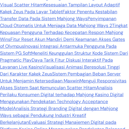
Visual Scatter Hitam
Kesesuaian Tampilan Layout Adaptif
Kakek Zeus Pada Layar Tablet
Faktor Penentu Kestabilan
Transfer Data Pada Sistem Mahjong Ways
Penyimpanan
Cloud Otomatis Untuk Menjaga Data Mahjong Ways 2
Tingkat
Kepuasan Pengguna Terhadap Kecepatan Respon Mahjong
Wins
Fitur Reset Akun Mandiri Demi Keamanan Akses Gates
of Olympus
Inovasi Integrasi Antarmuka Pengguna Pada
Sistem PG Soft
Meneliti Keunggulan Struktur Kode Sistem Dari
Pragmatic Play
Daya Tarik Fitur Diskusi Interaktif Pada
Layanan Live Kasino
Visualisasi Animasi Beresolusi Tinggi
Dari Karakter Kakek Zeus
Sistem Pembagian Beban Server
Untuk Menjamin Ketersediaan Maxwin
Menguji Responsivitas
Akses Sistem Saat Kemunculan Scatter Hitam
Analisis
Perilaku Konsumen Digital terhadap Mahjong Kasino Digital
Menggunakan Pendekatan Technology Acceptance
Model
Analisis Strategi Branding Digital dengan Mahjong
Ways sebagai Pendukung Industri Kreatif
Berkelanjutan
Evaluasi Strategi Manajemen Digital pada