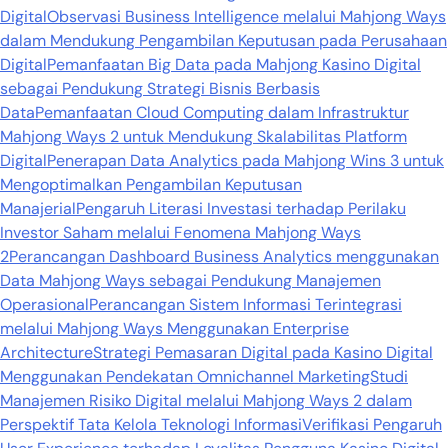
Digital
Observasi Business Intelligence melalui Mahjong Ways
dalam Mendukung Pengambilan Keputusan pada Perusahaan
Digital
Pemanfaatan Big Data pada Mahjong Kasino Digital
sebagai Pendukung Strategi Bisnis Berbasis
Data
Pemanfaatan Cloud Computing dalam Infrastruktur
Mahjong Ways 2 untuk Mendukung Skalabilitas Platform
Digital
Penerapan Data Analytics pada Mahjong Wins 3 untuk
Mengoptimalkan Pengambilan Keputusan
Manajerial
Pengaruh Literasi Investasi terhadap Perilaku
Investor Saham melalui Fenomena Mahjong Ways
2
Perancangan Dashboard Business Analytics menggunakan
Data Mahjong Ways sebagai Pendukung Manajemen
Operasional
Perancangan Sistem Informasi Terintegrasi
melalui Mahjong Ways Menggunakan Enterprise
Architecture
Strategi Pemasaran Digital pada Kasino Digital
Menggunakan Pendekatan Omnichannel Marketing
Studi
Manajemen Risiko Digital melalui Mahjong Ways 2 dalam
Perspektif Tata Kelola Teknologi Informasi
Verifikasi Pengaruh