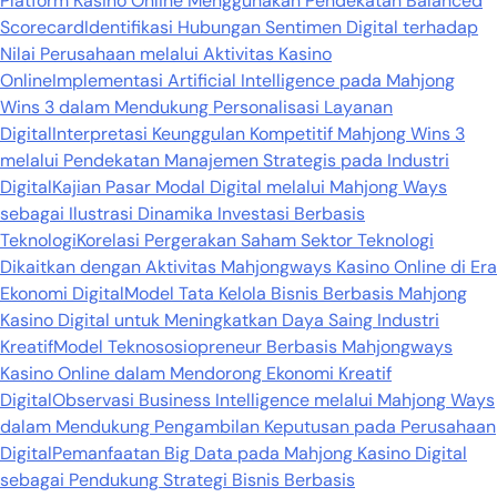
Platform Kasino Online Menggunakan Pendekatan Balanced
Scorecard
Identifikasi Hubungan Sentimen Digital terhadap
Nilai Perusahaan melalui Aktivitas Kasino
Online
Implementasi Artificial Intelligence pada Mahjong
Wins 3 dalam Mendukung Personalisasi Layanan
Digital
Interpretasi Keunggulan Kompetitif Mahjong Wins 3
melalui Pendekatan Manajemen Strategis pada Industri
Digital
Kajian Pasar Modal Digital melalui Mahjong Ways
sebagai Ilustrasi Dinamika Investasi Berbasis
Teknologi
Korelasi Pergerakan Saham Sektor Teknologi
Dikaitkan dengan Aktivitas Mahjongways Kasino Online di Era
Ekonomi Digital
Model Tata Kelola Bisnis Berbasis Mahjong
Kasino Digital untuk Meningkatkan Daya Saing Industri
Kreatif
Model Teknososiopreneur Berbasis Mahjongways
Kasino Online dalam Mendorong Ekonomi Kreatif
Digital
Observasi Business Intelligence melalui Mahjong Ways
dalam Mendukung Pengambilan Keputusan pada Perusahaan
Digital
Pemanfaatan Big Data pada Mahjong Kasino Digital
sebagai Pendukung Strategi Bisnis Berbasis