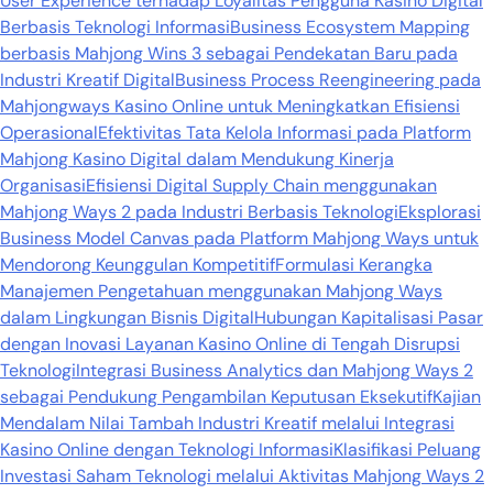
User Experience terhadap Loyalitas Pengguna Kasino Digital
Berbasis Teknologi Informasi
Business Ecosystem Mapping
berbasis Mahjong Wins 3 sebagai Pendekatan Baru pada
Industri Kreatif Digital
Business Process Reengineering pada
Mahjongways Kasino Online untuk Meningkatkan Efisiensi
Operasional
Efektivitas Tata Kelola Informasi pada Platform
Mahjong Kasino Digital dalam Mendukung Kinerja
Organisasi
Efisiensi Digital Supply Chain menggunakan
Mahjong Ways 2 pada Industri Berbasis Teknologi
Eksplorasi
Business Model Canvas pada Platform Mahjong Ways untuk
Mendorong Keunggulan Kompetitif
Formulasi Kerangka
Manajemen Pengetahuan menggunakan Mahjong Ways
dalam Lingkungan Bisnis Digital
Hubungan Kapitalisasi Pasar
dengan Inovasi Layanan Kasino Online di Tengah Disrupsi
Teknologi
Integrasi Business Analytics dan Mahjong Ways 2
sebagai Pendukung Pengambilan Keputusan Eksekutif
Kajian
Mendalam Nilai Tambah Industri Kreatif melalui Integrasi
Kasino Online dengan Teknologi Informasi
Klasifikasi Peluang
Investasi Saham Teknologi melalui Aktivitas Mahjong Ways 2