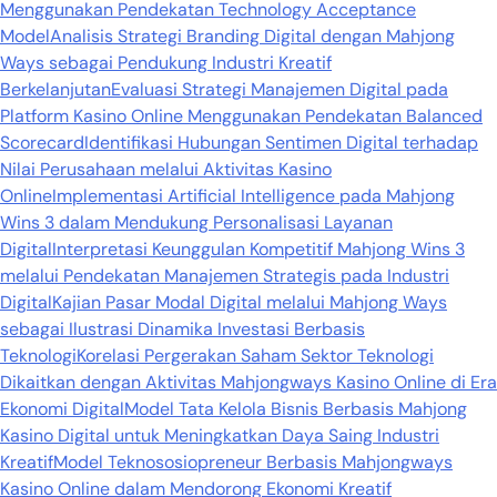
Menggunakan Pendekatan Technology Acceptance
Model
Analisis Strategi Branding Digital dengan Mahjong
Ways sebagai Pendukung Industri Kreatif
Berkelanjutan
Evaluasi Strategi Manajemen Digital pada
Platform Kasino Online Menggunakan Pendekatan Balanced
Scorecard
Identifikasi Hubungan Sentimen Digital terhadap
Nilai Perusahaan melalui Aktivitas Kasino
Online
Implementasi Artificial Intelligence pada Mahjong
Wins 3 dalam Mendukung Personalisasi Layanan
Digital
Interpretasi Keunggulan Kompetitif Mahjong Wins 3
melalui Pendekatan Manajemen Strategis pada Industri
Digital
Kajian Pasar Modal Digital melalui Mahjong Ways
sebagai Ilustrasi Dinamika Investasi Berbasis
Teknologi
Korelasi Pergerakan Saham Sektor Teknologi
Dikaitkan dengan Aktivitas Mahjongways Kasino Online di Era
Ekonomi Digital
Model Tata Kelola Bisnis Berbasis Mahjong
Kasino Digital untuk Meningkatkan Daya Saing Industri
Kreatif
Model Teknososiopreneur Berbasis Mahjongways
Kasino Online dalam Mendorong Ekonomi Kreatif