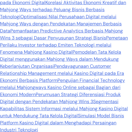
pada Ekonomi Digital
Korelasi Aktivitas Ekonomi Kreatif dan
Mahjong Ways terhadap Peluang Bisnis Berbasis
Teknologi
Optimalisasi Nilai Perusahaan Digital melalui
Mahjong Ways dengan Pendekatan Manajemen Berbasis
Data
Pemanfaatan Predictive Analytics Berbasis Mahjong
Wins 3 sebagai Dasar Penyusunan Strategi Bisnis
Pemetaan
Perilaku Investor terhadap Emiten Teknologi melalui
Fenomena Mahjong Kasino Digital
Pemodelan Tata Kelola
Digital menggunakan Mahjong Ways dalam Mendukung
Keberlanjutan Organisasi
Pendayagunaan Customer
Relationship Management melalui Kasino Digital pada Era
Ekonomi Berbasis Platform
Pengujian Financial Technology
melalui Mahjongways Kasino Online sebagai Bagian dari
Ekonomi Modern
Perumusan Strategi Diferensiasi Produk
Digital dengan Pendekatan Mahjong Wins 3
Segmentasi
Kapabilitas Sistem Informasi melalui Mahjong Kasino Digital
untuk Mendukung Tata Kelola Digital
Simulasi Model Bisnis
Platform Kasino Digital dalam Menghadapi Persaingan
Industri Teknologi