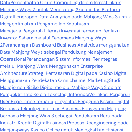
Data
Pemanfaatan Cloud Computing dalam Infrastruktur
Mahjong Ways 2 untuk Mendukung Skalabilitas Platform
Digital
Penerapan Data Analytics pada Mahjong Wins 3 untuk
Mengoptimalkan Pengambilan Keputusan
Manajerial
Pengaruh Literasi Investasi terhadap Perilaku
Investor Saham melalui Fenomena Mahjong Ways
2
Perancangan Dashboard Business Analytics menggunakan
Data Mahjong Ways sebagai Pendukung Manajemen
Operasional
Perancangan Sistem Informasi Terintegrasi
melalui Mahjong Ways Menggunakan Enterprise
Architecture
Strategi Pemasaran Digital pada Kasino Digital
Menggunakan Pendekatan Omnichannel Marketing
Studi
Manajemen Risiko Digital melalui Mahjong Ways 2 dalam
Perspektif Tata Kelola Teknologi Informasi
Verifikasi Pengaruh
User Experience terhadap Loyalitas Pengguna Kasino Digital
Berbasis Teknologi Informasi
Business Ecosystem Mapping
berbasis Mahjong Wins 3 sebagai Pendekatan Baru pada
Industri Kreatif Digital
Business Process Reengineering pada
Mahjongways Kasino Online untuk Meningkatkan Efisiensi