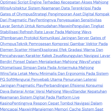
Optimasi Script Engine Terhadap Kecepatan Akses Mahjong
Wins
Arsitektur Sistem Keamanan Data Terenkripsi Pada
Gates of Olympus
Strategi Pengimporan Aset Digital Kompak
Dari Pragmatic Play
Pentingnya Penyesuaian Sensitivitas
Layar Sentuh Untuk Kemudahan Maxwin
Pengujian Tingkat
Stabilisasi Refresh Rate Layar Pada Mahjong Ways
2
Pembaruan Protokol Komunikasi Jaringan Server Gates of
Olympus
Teknik Pemrosesan Kompresi Gambar Vektor Pada
Elemen Scatter Hitam
Eksplorasi Efek Gradasi Warna Dan
Pencahayaan Karakter Kakek Zeus
Keunggulan Navigasi Layar
Berdiri Ponsel Dalam Menjalankan Mahjong Ways
Fungsi
Otomatisasi Simpan Data Pada Antarmuka Mahjong
Wins
Tata Letak Menu Minimalis Dan Ergonomis Pada Sistem
PG Soft
Mengurai Penyebab Utama Penurunan Latensi
Jaringan Pragmatic Play
Perbandingan Efisiensi Konsumsi
Daya Baterai Antar Versi Mahjong Ways
Standar Kepatuhan
Keamanan Sistem Digital Pada Platform Live
Kasino
Pentingnya Respon Cepat Tombol Navigasi Dalam
Mencapai Maxwin
Manajemen Memori Cache Sistem Saat