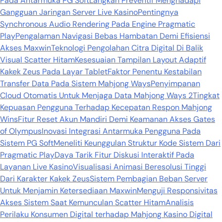
Pada Antarmuka PG Soft
Langkah Preventif Menghadapi
Gangguan Jaringan Server Live Kasino
Pentingnya
Synchronous Audio Rendering Pada Engine Pragmatic
Play
Pengalaman Navigasi Bebas Hambatan Demi Efisiensi
Akses Maxwin
Teknologi Pengolahan Citra Digital Di Balik
Visual Scatter Hitam
Kesesuaian Tampilan Layout Adaptif
Kakek Zeus Pada Layar Tablet
Faktor Penentu Kestabilan
Transfer Data Pada Sistem Mahjong Ways
Penyimpanan
Cloud Otomatis Untuk Menjaga Data Mahjong Ways 2
Tingkat
Kepuasan Pengguna Terhadap Kecepatan Respon Mahjong
Wins
Fitur Reset Akun Mandiri Demi Keamanan Akses Gates
of Olympus
Inovasi Integrasi Antarmuka Pengguna Pada
Sistem PG Soft
Meneliti Keunggulan Struktur Kode Sistem Dari
Pragmatic Play
Daya Tarik Fitur Diskusi Interaktif Pada
Layanan Live Kasino
Visualisasi Animasi Beresolusi Tinggi
Dari Karakter Kakek Zeus
Sistem Pembagian Beban Server
Untuk Menjamin Ketersediaan Maxwin
Menguji Responsivitas
Akses Sistem Saat Kemunculan Scatter Hitam
Analisis
Perilaku Konsumen Digital terhadap Mahjong Kasino Digital