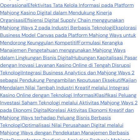
Operasional
Efektivitas Tata Kelola Informasi pada Platform
Mahjong Kasino Digital dalam Mendukung Kinerja
Organisasi
Efisiensi Digital Supply Chain menggunakan
Mahjong Ways 2 pada Industri Berbasis Teknologi
Eksplorasi
Business Model Canvas pada Platform Mahjong Ways untuk
Mendorong Keunggulan Kompetitif
Formulasi Kerangka
Manajemen Pengetahuan menggunakan Mahjong Ways
dalam Lingkungan Bisnis Digital
Hubungan Kapitalisasi Pasar
dengan Inovasi Layanan Kasino Online di Tengah Disrupsi
Teknologi
Integrasi Business Analytics dan Mahjong Ways 2
sebagai Pendukung Pengambilan Keputusan Eksekutif
Kajian
Mendalam Nilai Tambah Industri Kreatif melalui Integrasi
Kasino Online dengan Teknologi Informasi
Klasifikasi Peluang
Investasi Saham Teknologi melalui Aktivitas Mahjong Ways 2
pada Ekonomi Digital
Korelasi Aktivitas Ekonomi Kreatif dan
Mahjong Ways terhadap Peluang Bisnis Berbasis
Teknologi
Optimalisasi Nilai Perusahaan Digital melalui
Mahjong Ways dengan Pendekatan Manajemen Berbasis