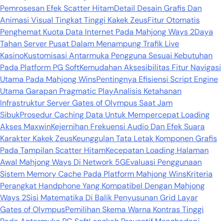
Pemrosesan Efek Scatter Hitam
Detail Desain Grafis Dan
Animasi Visual Tingkat Tinggi Kakek Zeus
Fitur Otomatis
Penghemat Kuota Data Internet Pada Mahjong Ways 2
Daya
Tahan Server Pusat Dalam Menampung Trafik Live
Kasino
Kustomisasi Antarmuka Pengguna Sesuai Kebutuhan
Pada Platform PG Soft
Kemudahan Aksesibilitas Fitur Navigasi
Utama Pada Mahjong Wins
Pentingnya Efisiensi Script Engine
Utama Garapan Pragmatic Play
Analisis Ketahanan
Infrastruktur Server Gates of Olympus Saat Jam
Sibuk
Prosedur Caching Data Untuk Mempercepat Loading
Akses Maxwin
Kejernihan Frekuensi Audio Dan Efek Suara
Karakter Kakek Zeus
Keunggulan Tata Letak Komponen Grafis
Pada Tampilan Scatter Hitam
Kecepatan Loading Halaman
Awal Mahjong Ways Di Network 5G
Evaluasi Penggunaan
Sistem Memory Cache Pada Platform Mahjong Wins
Kriteria
Perangkat Handphone Yang Kompatibel Dengan Mahjong
Ways 2
Sisi Matematika Di Balik Penyusunan Grid Layar
Gates of Olympus
Pemilihan Skema Warna Kontras Tinggi