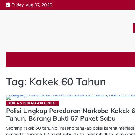
Skip
Friday, Aug 07, 2026
to
content
Tag:
Kakek 60 Tahun
BERITA & DINAMIKA REGIONAL
Polisi Ungkap Peredaran Narkoba Kakek 
Tahun, Barang Bukti 67 Paket Sabu
Seorang kakek 60 tahun di Paser ditangkap polisi karena menjadi
pengedar narkoba, 67 paket sabu disita, menimbulkan keprihatin