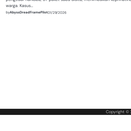
warga. Kasus…
by
AbyssDreadFramePilot
01/29/2026
Copyright ©