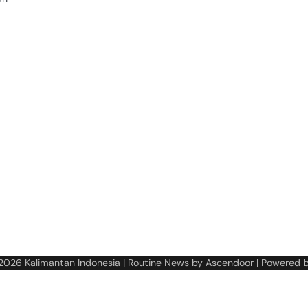
 2026
Kalimantan Indonesia
| Routine News by
Ascendoor
| Powered 