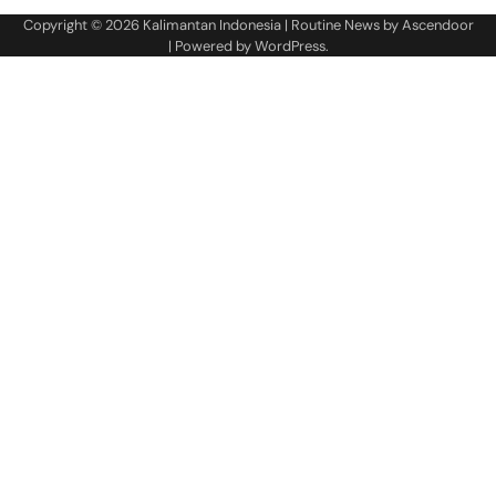
Copyright © 2026
Kalimantan Indonesia
| Routine News by
Ascendoor
| Powered by
WordPress
.